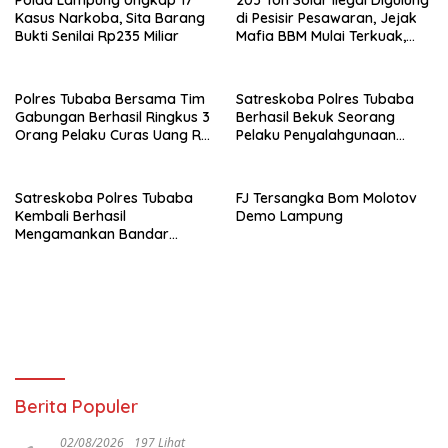
Polda Lampung Ungkap 17
203 Ton Solar Ilegal Digulung
Kasus Narkoba, Sita Barang
di Pesisir Pesawaran, Jejak
Bukti Senilai Rp235 Miliar
Mafia BBM Mulai Terkuak,
LPW Apresiasi Polda
Lampung
Polres Tubaba Bersama Tim
Satreskoba Polres Tubaba
Gabungan Berhasil Ringkus 3
Berhasil Bekuk Seorang
Orang Pelaku Curas Uang Rp
Pelaku Penyalahgunaan
800 Juta, TKP Tiyuh Daya
Narkotika
asri
Satreskoba Polres Tubaba
FJ Tersangka Bom Molotov
Kembali Berhasil
Demo Lampung
Mengamankan Bandar
Narkoba
Berita Populer
02/08/2026
197 Lihat