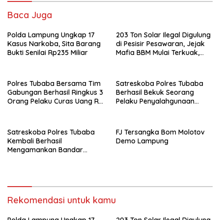
Baca Juga
Polda Lampung Ungkap 17
203 Ton Solar Ilegal Digulung
Kasus Narkoba, Sita Barang
di Pesisir Pesawaran, Jejak
Bukti Senilai Rp235 Miliar
Mafia BBM Mulai Terkuak,
LPW Apresiasi Polda
Lampung
Polres Tubaba Bersama Tim
Satreskoba Polres Tubaba
Gabungan Berhasil Ringkus 3
Berhasil Bekuk Seorang
Orang Pelaku Curas Uang Rp
Pelaku Penyalahgunaan
800 Juta, TKP Tiyuh Daya
Narkotika
asri
Satreskoba Polres Tubaba
FJ Tersangka Bom Molotov
Kembali Berhasil
Demo Lampung
Mengamankan Bandar
Narkoba
Rekomendasi untuk kamu