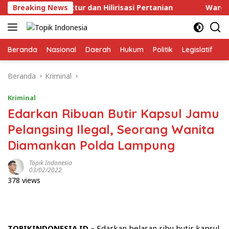
Langsung
frastruktur dan Hilirisasi Pertanian
Breaking News
Warga Bandar 
ke
konten
Beranda
Nasional
Daerah
Hukum
Politik
Legislatif
E
Beranda
Kriminal
Kriminal
Edarkan Ribuan Butir Kapsul Jamu
Pelangsing Ilegal, Seorang Wanita
Diamankan Polda Lampung
Topik Indonesia
03/02/2022
378 views
TOPIKINDONESIA.ID
– Edarkan belasan ribu butir kapsul