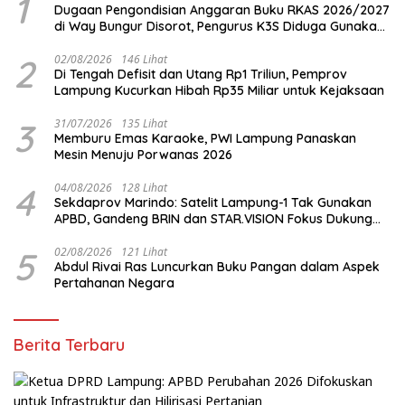
1
Dugaan Pengondisian Anggaran Buku RKAS 2026/2027
di Way Bungur Disorot, Pengurus K3S Diduga Gunakan
Keuntungan untuk Rekreasi
2
02/08/2026
146 Lihat
Di Tengah Defisit dan Utang Rp1 Triliun, Pemprov
Lampung Kucurkan Hibah Rp35 Miliar untuk Kejaksaan
3
31/07/2026
135 Lihat
Memburu Emas Karaoke, PWI Lampung Panaskan
Mesin Menuju Porwanas 2026
4
04/08/2026
128 Lihat
Sekdaprov Marindo: Satelit Lampung-1 Tak Gunakan
APBD, Gandeng BRIN dan STAR.VISION Fokus Dukung
Pembangunan Berbasis Data
5
02/08/2026
121 Lihat
Abdul Rivai Ras Luncurkan Buku Pangan dalam Aspek
Pertahanan Negara
Berita Terbaru