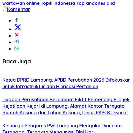
wartawan online
Topik Indonesia
Topikindonesia.id
Komentar
Baca Juga
Ketua DPRD Lampung: APBD Perubahan 2026 Difokuskan
untuk Infrastruktur dan Hilirisasi Pertanian
Dugaan Perusahaan Beralamat Fiktif Pemenang Proyek
Kejati dan Kejari di Lampung, Alamat Kantor Ternyata
Rumah Kosong dan Lahan Kosong, Dinas PKPCK Disorot
Keluarga Pengurus PWI Lampung Mengaku Diancam
Tetangga, Terpaksa Mengungsi Dini Hari