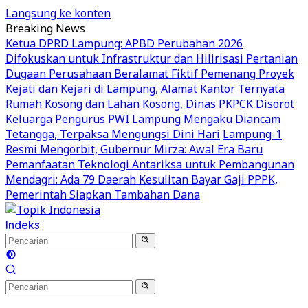
Langsung ke konten
Breaking News
Ketua DPRD Lampung: APBD Perubahan 2026
Difokuskan untuk Infrastruktur dan Hilirisasi Pertanian
Dugaan Perusahaan Beralamat Fiktif Pemenang Proyek
Kejati dan Kejari di Lampung, Alamat Kantor Ternyata
Rumah Kosong dan Lahan Kosong, Dinas PKPCK Disorot
Keluarga Pengurus PWI Lampung Mengaku Diancam
Tetangga, Terpaksa Mengungsi Dini Hari
Lampung-1
Resmi Mengorbit, Gubernur Mirza: Awal Era Baru
Pemanfaatan Teknologi Antariksa untuk Pembangunan
Mendagri: Ada 79 Daerah Kesulitan Bayar Gaji PPPK,
Pemerintah Siapkan Tambahan Dana
Indeks