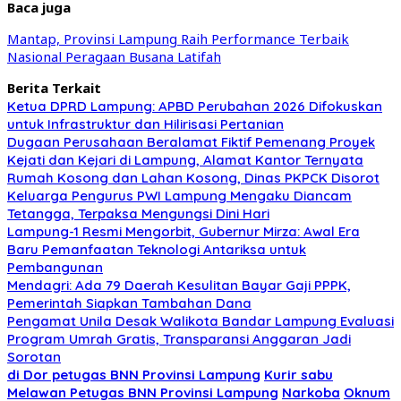
Baca juga
Mantap, Provinsi Lampung Raih Performance Terbaik
Nasional Peragaan Busana Latifah
Berita Terkait
Ketua DPRD Lampung: APBD Perubahan 2026 Difokuskan
untuk Infrastruktur dan Hilirisasi Pertanian
Dugaan Perusahaan Beralamat Fiktif Pemenang Proyek
Kejati dan Kejari di Lampung, Alamat Kantor Ternyata
Rumah Kosong dan Lahan Kosong, Dinas PKPCK Disorot
Keluarga Pengurus PWI Lampung Mengaku Diancam
Tetangga, Terpaksa Mengungsi Dini Hari
Lampung-1 Resmi Mengorbit, Gubernur Mirza: Awal Era
Baru Pemanfaatan Teknologi Antariksa untuk
Pembangunan
Mendagri: Ada 79 Daerah Kesulitan Bayar Gaji PPPK,
Pemerintah Siapkan Tambahan Dana
Pengamat Unila Desak Walikota Bandar Lampung Evaluasi
Program Umrah Gratis, Transparansi Anggaran Jadi
Sorotan
di Dor petugas BNN Provinsi Lampung
Kurir sabu
Melawan Petugas BNN Provinsi Lampung
Narkoba
Oknum