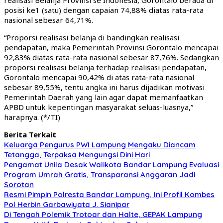
posisi ke1 (satu) dengan capaian 74,88% diatas rata-rata
nasional sebesar 64,71%.
“Proporsi realisasi belanja di bandingkan realisasi
pendapatan, maka Pemerintah Provinsi Gorontalo mencapai
92,83% diatas rata-rata nasional sebesar 87,76%. Sedangkan
proporsi realisasi belanja terhadap realisasi pendapatan,
Gorontalo mencapai 90,42% di atas rata-rata nasional
sebesar 89,55%, tentu angka ini harus dijadikan motivasi
Pemerintah Daerah yang lain agar dapat memanfaatkan
APBD untuk kepentingan masyarakat seluas-luasnya,”
harapnya. (*/TI)
Berita Terkait
Keluarga Pengurus PWI Lampung Mengaku Diancam
Tetangga, Terpaksa Mengungsi Dini Hari
Pengamat Unila Desak Walikota Bandar Lampung Evaluasi
Program Umrah Gratis, Transparansi Anggaran Jadi
Sorotan
Resmi Pimpin Polresta Bandar Lampung, Ini Profil Kombes
Pol Herbin Garbawiyata J. Sianipar
Di Tengah Polemik Trotoar dan Halte, GEPAK Lampung