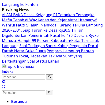
Langsung ke konten
Breaking News
ALAM BAKA Desak Kejagung RI Tetapkan Tersangka
Mafia Tanah di Way Kanan dan Kejar Aktor Utamanya!
Wahrul Fauzi Silalahi Nahkodai Karang Taruna Lampung
2026–2031, Siap Turun ke Desa
Rp20,5 Triliun
Digelontorkan Pemerintah Pusat ke 490 Daerah, Rycko
Menoza: Hampir 99 Persen Kabupaten/Kota, Termasuk
Lampung
Soal Tudingan Santri Kabur, Pengelola Darul
Fattah Natar Buka Suara
Pemprov Lampung Bantah
Tuduhan Fokal, Tegaskan Tak Ada Surat yang
Bertentangan Soal Status Lahan
Indeks
Beranda