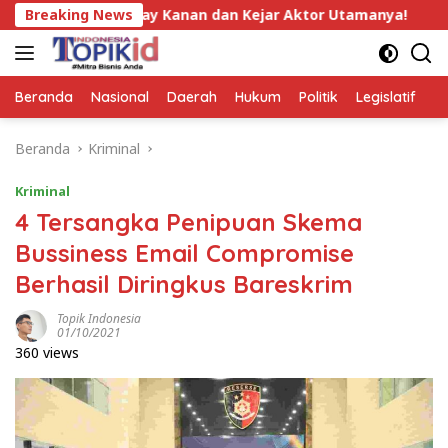
Langsung
nan dan Kejar Aktor Utamanya!
Breaking News
Wahrul Fauzi Silalahi
ke
konten
Beranda
Nasional
Daerah
Hukum
Politik
Legislatif
E
Beranda
Kriminal
Kriminal
4 Tersangka Penipuan Skema
Bussiness Email Compromise
Berhasil Diringkus Bareskrim
Topik Indonesia
01/10/2021
360 views