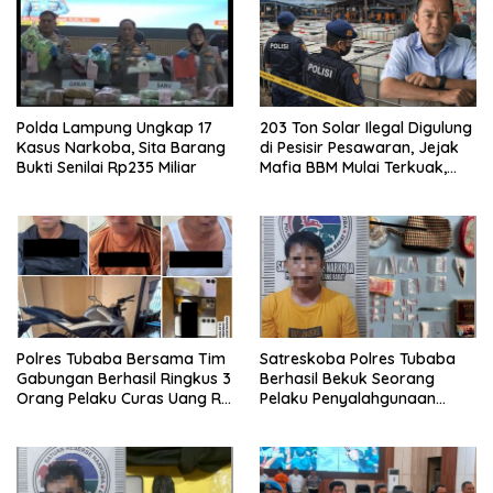
Polda Lampung Ungkap 17
203 Ton Solar Ilegal Digulung
Kasus Narkoba, Sita Barang
di Pesisir Pesawaran, Jejak
Bukti Senilai Rp235 Miliar
Mafia BBM Mulai Terkuak,
LPW Apresiasi Polda
Lampung
Polres Tubaba Bersama Tim
Satreskoba Polres Tubaba
Gabungan Berhasil Ringkus 3
Berhasil Bekuk Seorang
Orang Pelaku Curas Uang Rp
Pelaku Penyalahgunaan
800 Juta, TKP Tiyuh Daya
Narkotika
asri