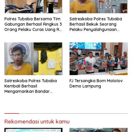
Polres Tubaba Bersama Tim
Satreskoba Polres Tubaba
Gabungan Berhasil Ringkus 3
Berhasil Bekuk Seorang
Orang Pelaku Curas Uang Rp
Pelaku Penyalahgunaan
800 Juta, TKP Tiyuh Daya
Narkotika
asri
Satreskoba Polres Tubaba
FJ Tersangka Bom Molotov
Kembali Berhasil
Demo Lampung
Mengamankan Bandar
Narkoba
Rekomendasi untuk kamu