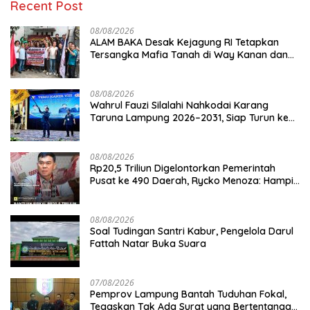
Recent Post
08/08/2026
ALAM BAKA Desak Kejagung RI Tetapkan
Tersangka Mafia Tanah di Way Kanan dan
Kejar Aktor Utamanya!
08/08/2026
Wahrul Fauzi Silalahi Nahkodai Karang
Taruna Lampung 2026–2031, Siap Turun ke
Desa
08/08/2026
Rp20,5 Triliun Digelontorkan Pemerintah
Pusat ke 490 Daerah, Rycko Menoza: Hampir
99 Persen Kabupaten/Kota, Termasuk
Lampung
08/08/2026
Soal Tudingan Santri Kabur, Pengelola Darul
Fattah Natar Buka Suara
07/08/2026
Pemprov Lampung Bantah Tuduhan Fokal,
Tegaskan Tak Ada Surat yang Bertentangan