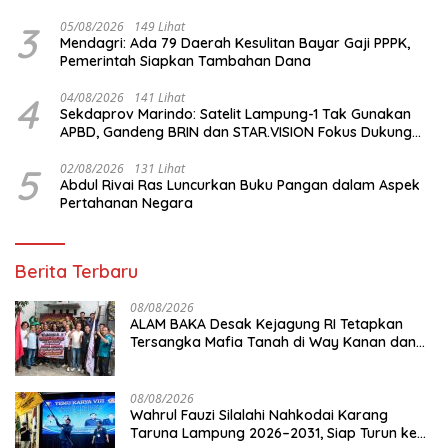
3
05/08/2026
149 Lihat
Mendagri: Ada 79 Daerah Kesulitan Bayar Gaji PPPK,
Pemerintah Siapkan Tambahan Dana
4
04/08/2026
141 Lihat
Sekdaprov Marindo: Satelit Lampung-1 Tak Gunakan
APBD, Gandeng BRIN dan STAR.VISION Fokus Dukung
Pembangunan Berbasis Data
5
02/08/2026
131 Lihat
Abdul Rivai Ras Luncurkan Buku Pangan dalam Aspek
Pertahanan Negara
Berita Terbaru
08/08/2026
ALAM BAKA Desak Kejagung RI Tetapkan
Tersangka Mafia Tanah di Way Kanan dan
Kejar Aktor Utamanya!
08/08/2026
Wahrul Fauzi Silalahi Nahkodai Karang
Taruna Lampung 2026–2031, Siap Turun ke