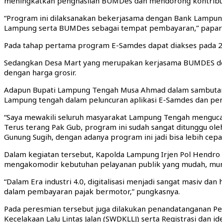
meningkatkan penghasilan BUMDes dan mendorong kontribusi
“Program ini dilaksanakan bekerjasama dengan Bank Lampung
Lampung serta BUMDes sebagai tempat pembayaran,” papa
Pada tahap pertama program E-Samdes dapat diakses pada 26
Sedangkan Desa Mart yang merupakan kerjasama BUMDES denga
dengan harga grosir.
Adapun Bupati Lampung Tengah Musa Ahmad dalam sambutan
Lampung tengah dalam peluncuran aplikasi E-Samdes dan pe
“Saya mewakili seluruh masyarakat Lampung Tengah menguca
Terus terang Pak Gub, program ini sudah sangat ditunggu ole
Gunung Sugih, dengan adanya program ini jadi bisa lebih cep
Dalam kegiatan tersebut, Kapolda Lampung Irjen Pol Hendr
mengakomodir kebutuhan pelayanan publik yang mudah, mura
“Dalam Era industri 4.0, digitalisasi menjadi sangat masiv d
dalam pembayaran pajak bermotor,” pungkasnya.
Pada peresmian tersebut juga dilakukan penandatanganan Pe
Kecelakaan Lalu Lintas Jalan (SWDKLLJ) serta Registrasi da