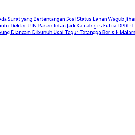
a Surat yang Bertentangan Soal Status Lahan
Wagub Jiha
ntik Rektor UIN Raden Intan Jadi Kamabigus
Ketua DPRD L
ung Diancam Dibunuh Usai Tegur Tetangga Berisik Malam