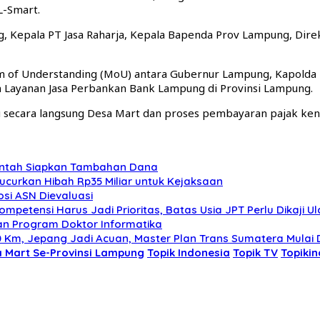
L-Smart.
g, Kepala PT Jasa Raharja, Kepala Bapenda Prov Lampung, Di
f Understanding (MoU) antara Gubernur Lampung, Kapolda Lam
 Layanan Jasa Perbankan Bank Lampung di Provinsi Lampung.
u secara langsung Desa Mart dan proses pembayaran pajak ken
rintah Siapkan Tambahan Dana
Kucurkan Hibah Rp35 Miliar untuk Kejaksaan
osi ASN Dievaluasi
mpetensi Harus Jadi Prioritas, Batas Usia JPT Perlu Dikaji U
an Program Doktor Informatika
0 Km, Jepang Jadi Acuan, Master Plan Trans Sumatera Mulai 
 Mart Se-Provinsi Lampung
Topik Indonesia
Topik TV
Topikin