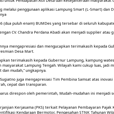
 untuk Pendapatan Asli Desa dan kesejahteraan masyarakat d
 melalui penggunaan aplikasi Lampung Smart (L-Smart) dan D
rnya
 (dua puluh enam) BUMDes yang tersebar di seluruh kabupate
n CV. Chandra Perdana Abadi akan menjadi supplier atau gro
nya mengapresiasi dan mengucapkan terimakasih kepada Gub
resmian Desa Mart.
pkan terimakasih kepada Gubernur Lampung, kampung wates d
h masyarakat Lampung Tengah. Wilayah kami cukup luas, jadi m
at dan mudah,” ungkapnya.
o Sugiatno juga mengapresiasi Tim Pembina Samsat atas inov
h, cepat dan transparan.
an harus direspon oleh pemerintah, Mudah-mudahan ini menjadi 
rjanjian Kerjasama (PKS) terkait Pelayanan Pembayaran Paja
n identifikasi Kendaraan Bermotor, Pengesahan STNK Tahunan Wi