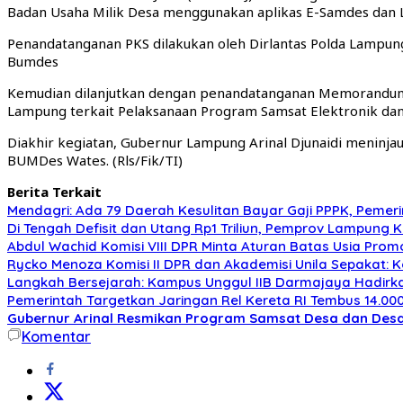
Badan Usaha Milik Desa menggunakan aplikas E-Samdes dan 
Penandatanganan PKS dilakukan oleh Dirlantas Polda Lampun
Bumdes
Kemudian dilanjutkan dengan penandatanganan Memorandum o
Lampung terkait Pelaksanaan Program Samsat Elektronik dan
Diakhir kegiatan, Gubernur Lampung Arinal Djunaidi meninja
BUMDes Wates. (Rls/Fik/TI)
Berita Terkait
Mendagri: Ada 79 Daerah Kesulitan Bayar Gaji PPPK, Peme
Di Tengah Defisit dan Utang Rp1 Triliun, Pemprov Lampung 
Abdul Wachid Komisi VIII DPR Minta Aturan Batas Usia Prom
Rycko Menoza Komisi II DPR dan Akademisi Unila Sepakat: Ko
Langkah Bersejarah: Kampus Unggul IIB Darmajaya Hadirk
Pemerintah Targetkan Jaringan Rel Kereta RI Tembus 14.00
Gubernur Arinal Resmikan Program Samsat Desa dan Desa
Komentar