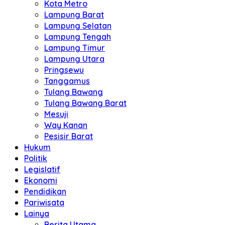
Kota Metro
Lampung Barat
Lampung Selatan
Lampung Tengah
Lampung Timur
Lampung Utara
Pringsewu
Tanggamus
Tulang Bawang
Tulang Bawang Barat
Mesuji
Way Kanan
Pesisir Barat
Hukum
Politik
Legislatif
Ekonomi
Pendidikan
Pariwisata
Lainya
Berita Utama