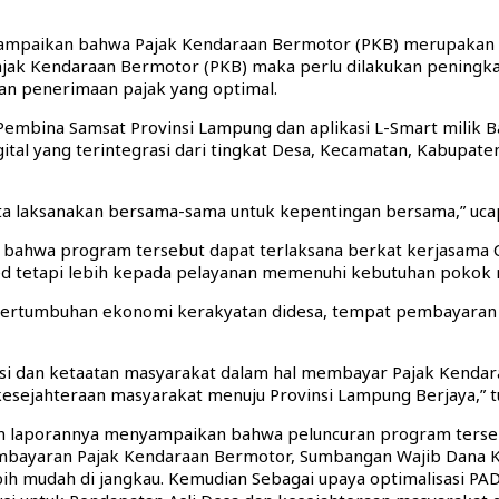
ampaikan bahwa Pajak Kendaraan Bermotor (PKB) merupakan p
ajak Kendaraan Bermotor (PKB) maka perlu dilakukan peningk
an penerimaan pajak yang optimal.
Pembina Samsat Provinsi Lampung dan aplikasi L-Smart milik 
gital yang terintegrasi dari tingkat Desa, Kecamatan, Kabupa
a, kita laksanakan bersama-sama untuk kepentingan bersama,” ucap
 bahwa program tersebut dapat terlaksana berkat kerjasama
ed tetapi lebih kepada pelayanan memenuhi kebutuhan pokok 
pertumbuhan ekonomi kerakyatan didesa, tempat pembayaran pa
si dan ketaatan masyarakat dalam hal membayar Pajak Kendar
ejahteraan masyarakat menuju Provinsi Lampung Berjaya,” tu
am laporannya menyampaikan bahwa peluncuran program terse
yaran Pajak Kendaraan Bermotor, Sumbangan Wajib Dana Kecela
h mudah di jangkau. Kemudian Sebagai upaya optimalisasi PAD