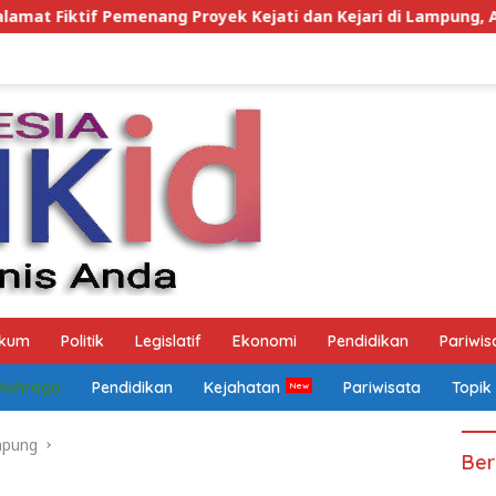
ek Kejati dan Kejari di Lampung, Alamat Kantor Ternyata R
kum
Politik
Legislatif
Ekonomi
Pendidikan
Pariwis
Olahraga
Pendidikan
Kejahatan
Pariwisata
Topik
mpung
Ber