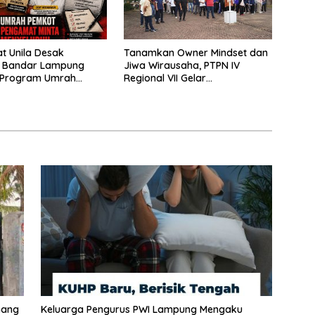
t Unila Desak
Tanamkan Owner Mindset dan
a Bandar Lampung
Jiwa Wirausaha, PTPN IV
i Program Umrah
Regional VII Gelar
Transparansi Anggaran
“BRONDOLAN & Culture
otan
Booster” Lewat Olahraga
Bersama untuk Akselerasi
Kinerja
nang
Keluarga Pengurus PWI Lampung Mengaku