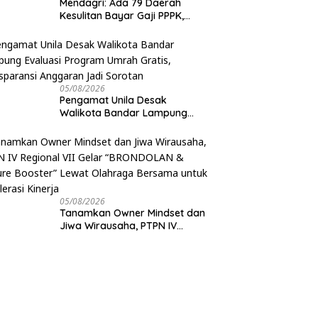
Mendagri: Ada 79 Daerah
Kesulitan Bayar Gaji PPPK,
Pemerintah Siapkan Tambahan
Dana
05/08/2026
Pengamat Unila Desak
Walikota Bandar Lampung
Evaluasi Program Umrah
Gratis, Transparansi Anggaran
Jadi Sorotan
05/08/2026
Tanamkan Owner Mindset dan
Jiwa Wirausaha, PTPN IV
Regional VII Gelar
“BRONDOLAN & Culture
Booster” Lewat Olahraga
Bersama untuk Akselerasi
Kinerja