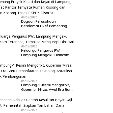
06/08/2026
Dugaan Perusahaan
Beralamat Fiktif Pemenang
Proyek Kejati dan Kejari di
Lampung, Alamat Kantor
Ternyata Rumah Kosong dan
Lahan Kosong, Dinas PKPCK
06/08/2026
Disorot
Keluarga Pengurus PWI
Lampung Mengaku Diancam
Tetangga, Terpaksa Mengungsi
Dini Hari
05/08/2026
Lampung-1 Resmi Mengorbit,
Gubernur Mirza: Awal Era Baru
Pemanfaatan Teknologi
Antariksa untuk Pembangunan
05/08/2026