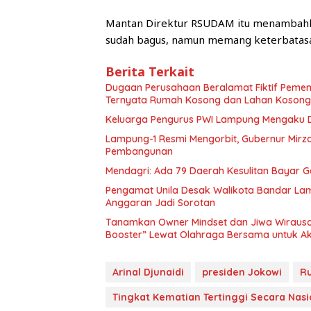
Mantan Direktur RSUDAM itu menambahkan
sudah bagus, namun memang keterbatasan
Berita Terkait
Dugaan Perusahaan Beralamat Fiktif Pemena
Ternyata Rumah Kosong dan Lahan Kosong,
Keluarga Pengurus PWI Lampung Mengaku D
Lampung-1 Resmi Mengorbit, Gubernur Mirza
Pembangunan
Mendagri: Ada 79 Daerah Kesulitan Bayar 
Pengamat Unila Desak Walikota Bandar Lam
Anggaran Jadi Sorotan
Tanamkan Owner Mindset dan Jiwa Wirausah
Booster” Lewat Olahraga Bersama untuk Aks
Arinal Djunaidi
presiden Jokowi
R
Tingkat Kematian Tertinggi Secara Nasi