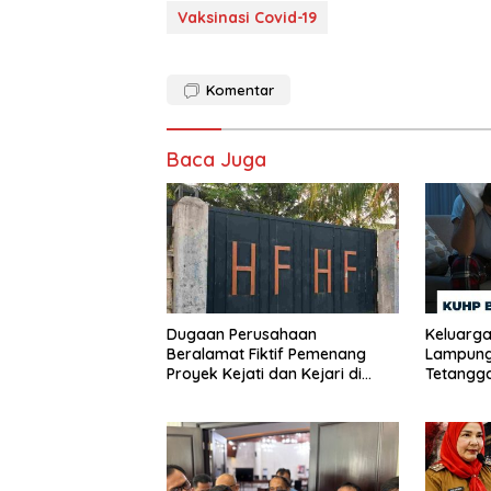
Vaksinasi Covid-19
Komentar
Baca Juga
Dugaan Perusahaan
Keluarga
Beralamat Fiktif Pemenang
Lampung
Proyek Kejati dan Kejari di
Tetangga
Lampung, Alamat Kantor
Dini Hari
Ternyata Rumah Kosong dan
Lahan Kosong, Dinas PKPCK
Disorot