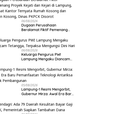
06/08/2026
Dugaan Perusahaan
Beralamat Fiktif Pemenang
Proyek Kejati dan Kejari di
Lampung, Alamat Kantor
Ternyata Rumah Kosong dan
Lahan Kosong, Dinas PKPCK
06/08/2026
Disorot
Keluarga Pengurus PWI
Lampung Mengaku Diancam
Tetangga, Terpaksa Mengungsi
Dini Hari
05/08/2026
Lampung-1 Resmi Mengorbit,
Gubernur Mirza: Awal Era Baru
Pemanfaatan Teknologi
Antariksa untuk Pembangunan