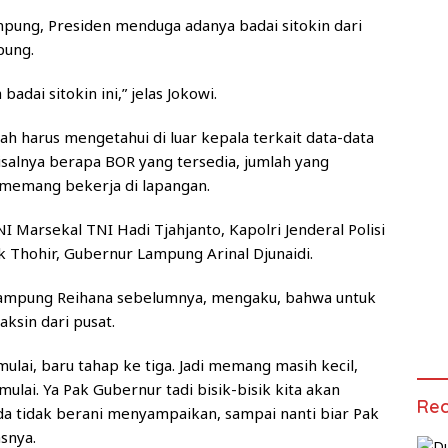
mpung, Presiden menduga adanya badai sitokin dari
pung.
adai sitokin ini,” jelas Jokowi.
h harus mengetahui di luar kepala terkait data-data
salnya berapa BOR yang tersedia, jumlah yang
a memang bekerja di lapangan.
 Marsekal TNI Hadi Tjahjanto, Kapolri Jenderal Polisi
k Thohir, Gubernur Lampung Arinal Djunaidi.
 Lampung Reihana sebelumnya, mengaku, bahwa untuk
sin dari pusat.
mulai, baru tahap ke tiga. Jadi memang masih kecil,
i. Ya Pak Gubernur tadi bisik-bisik kita akan
Rec
a tidak berani menyampaikan, sampai nanti biar Pak
snya.