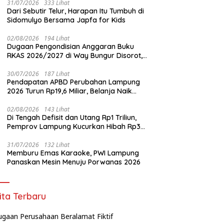
31/07/2026
333 Lihat
Dari Sebutir Telur, Harapan Itu Tumbuh di
Sidomulyo Bersama Japfa for Kids
02/08/2026
194 Lihat
Dugaan Pengondisian Anggaran Buku
RKAS 2026/2027 di Way Bungur Disorot,
Pengurus K3S Diduga Gunakan
Keuntungan untuk Rekreasi
30/07/2026
187 Lihat
Pendapatan APBD Perubahan Lampung
2026 Turun Rp19,6 Miliar, Belanja Naik
Rp74,6 Miliar
02/08/2026
143 Lihat
Di Tengah Defisit dan Utang Rp1 Triliun,
Pemprov Lampung Kucurkan Hibah Rp35
Miliar untuk Kejaksaan
31/07/2026
132 Lihat
Memburu Emas Karaoke, PWI Lampung
Panaskan Mesin Menuju Porwanas 2026
ita Terbaru