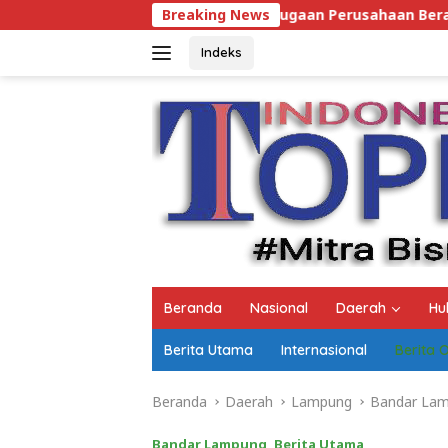
Langsung
Dugaan Perusahaan Beralamat Fiktif Pemenang Proy
Breaking News
ke
konten
Indeks
Beranda
Nasional
Daerah
Hu
Berita Utama
Internasional
Berita 
Beranda
Daerah
Lampung
Bandar La
Bandar Lampung
,
Berita Utama