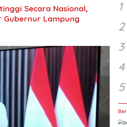
1
inggi Secara Nasional,
ur Gubernur Lampung
2
3
4
5
Ber