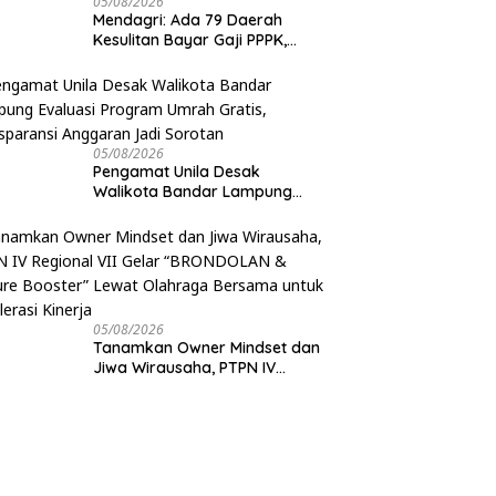
05/08/2026
Mendagri: Ada 79 Daerah
Kesulitan Bayar Gaji PPPK,
Pemerintah Siapkan Tambahan
Dana
05/08/2026
Pengamat Unila Desak
Walikota Bandar Lampung
Evaluasi Program Umrah
Gratis, Transparansi Anggaran
Jadi Sorotan
05/08/2026
Tanamkan Owner Mindset dan
Jiwa Wirausaha, PTPN IV
Regional VII Gelar
“BRONDOLAN & Culture
Booster” Lewat Olahraga
Bersama untuk Akselerasi
Kinerja