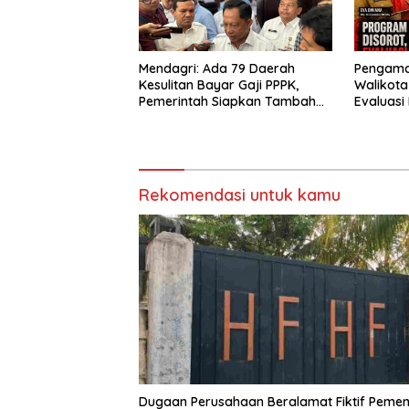
Mendagri: Ada 79 Daerah
Pengama
Kesulitan Bayar Gaji PPPK,
Walikot
Pemerintah Siapkan Tambahan
Evaluas
Dana
Gratis, 
Jadi Sor
Rekomendasi untuk kamu
Dugaan Perusahaan Beralamat Fiktif Peme