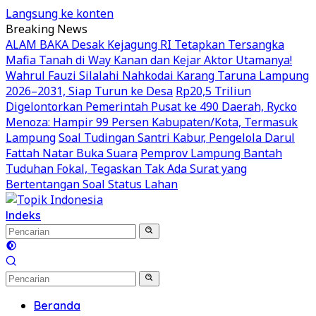
Langsung ke konten
Breaking News
ALAM BAKA Desak Kejagung RI Tetapkan Tersangka
Mafia Tanah di Way Kanan dan Kejar Aktor Utamanya!
Wahrul Fauzi Silalahi Nahkodai Karang Taruna Lampung
2026–2031, Siap Turun ke Desa
Rp20,5 Triliun
Digelontorkan Pemerintah Pusat ke 490 Daerah, Rycko
Menoza: Hampir 99 Persen Kabupaten/Kota, Termasuk
Lampung
Soal Tudingan Santri Kabur, Pengelola Darul
Fattah Natar Buka Suara
Pemprov Lampung Bantah
Tuduhan Fokal, Tegaskan Tak Ada Surat yang
Bertentangan Soal Status Lahan
Indeks
Beranda