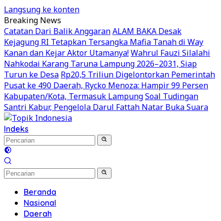
Langsung ke konten
Breaking News
Catatan Dari Balik Anggaran
ALAM BAKA Desak
Kejagung RI Tetapkan Tersangka Mafia Tanah di Way
Kanan dan Kejar Aktor Utamanya!
Wahrul Fauzi Silalahi
Nahkodai Karang Taruna Lampung 2026–2031, Siap
Turun ke Desa
Rp20,5 Triliun Digelontorkan Pemerintah
Pusat ke 490 Daerah, Rycko Menoza: Hampir 99 Persen
Kabupaten/Kota, Termasuk Lampung
Soal Tudingan
Santri Kabur, Pengelola Darul Fattah Natar Buka Suara
Indeks
Beranda
Nasional
Daerah