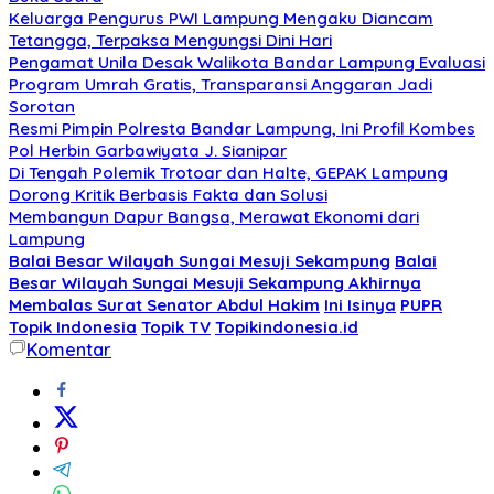
Keluarga Pengurus PWI Lampung Mengaku Diancam
Tetangga, Terpaksa Mengungsi Dini Hari
Pengamat Unila Desak Walikota Bandar Lampung Evaluasi
Program Umrah Gratis, Transparansi Anggaran Jadi
Sorotan
Resmi Pimpin Polresta Bandar Lampung, Ini Profil Kombes
Pol Herbin Garbawiyata J. Sianipar
Di Tengah Polemik Trotoar dan Halte, GEPAK Lampung
Dorong Kritik Berbasis Fakta dan Solusi
Membangun Dapur Bangsa, Merawat Ekonomi dari
Lampung
Balai Besar Wilayah Sungai Mesuji Sekampung
Balai
Besar Wilayah Sungai Mesuji Sekampung Akhirnya
Membalas Surat Senator Abdul Hakim
Ini Isinya
PUPR
Topik Indonesia
Topik TV
Topikindonesia.id
Komentar