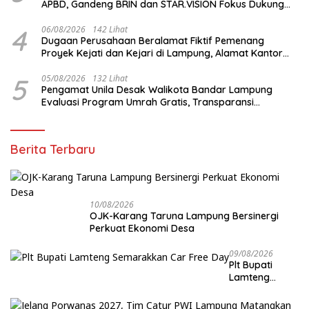
APBD, Gandeng BRIN dan STAR.VISION Fokus Dukung
Pembangunan Berbasis Data
4
06/08/2026
142 Lihat
Dugaan Perusahaan Beralamat Fiktif Pemenang
Proyek Kejati dan Kejari di Lampung, Alamat Kantor
Ternyata Rumah Kosong dan Lahan Kosong, Dinas
PKPCK Disorot
5
05/08/2026
132 Lihat
Pengamat Unila Desak Walikota Bandar Lampung
Evaluasi Program Umrah Gratis, Transparansi
Anggaran Jadi Sorotan
Berita Terbaru
10/08/2026
OJK-Karang Taruna Lampung Bersinergi
Perkuat Ekonomi Desa
09/08/2026
Plt Bupati
Lamteng
Semarakkan
Car Free Day