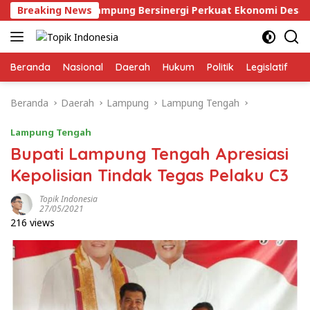
Langsung
rang Taruna Lampung Bersinergi Perkuat Ekonomi Desa
Breaking News
ke
konten
Beranda
Nasional
Daerah
Hukum
Politik
Legislatif
E
Beranda
Daerah
Lampung
Lampung Tengah
Lampung Tengah
Bupati Lampung Tengah Apresiasi
Kepolisian Tindak Tegas Pelaku C3
Topik Indonesia
27/05/2021
216 views