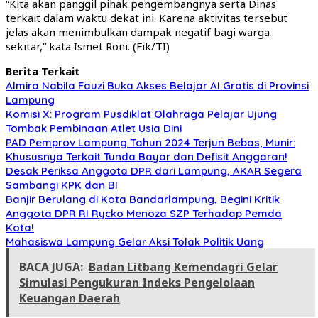
“Kita akan panggil pihak pengembangnya serta Dinas
terkait dalam waktu dekat ini. Karena aktivitas tersebut
jelas akan menimbulkan dampak negatif bagi warga
sekitar,” kata Ismet Roni. (Fik/TI)
Berita Terkait
Almira Nabila Fauzi Buka Akses Belajar AI Gratis di Provinsi
Lampung
Komisi X: Program Pusdiklat Olahraga Pelajar Ujung
Tombak Pembinaan Atlet Usia Dini
PAD Pemprov Lampung Tahun 2024 Terjun Bebas, Munir:
Khususnya Terkait Tunda Bayar dan Defisit Anggaran!
Desak Periksa Anggota DPR dari Lampung, AKAR Segera
Sambangi KPK dan BI
Banjir Berulang di Kota Bandarlampung, Begini Kritik
Anggota DPR RI Rycko Menoza SZP Terhadap Pemda
Kota!
Mahasiswa Lampung Gelar Aksi Tolak Politik Uang
BACA JUGA:
Badan Litbang Kemendagri Gelar
Simulasi Pengukuran Indeks Pengelolaan
Keuangan Daerah