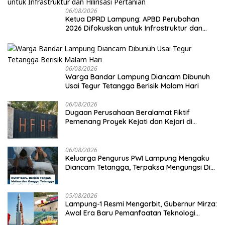
06/08/2026
Ketua DPRD Lampung: APBD Perubahan
2026 Difokuskan untuk Infrastruktur dan
Hilirisasi Pertanian
06/08/2026
Warga Bandar Lampung Diancam Dibunuh
Usai Tegur Tetangga Berisik Malam Hari
06/08/2026
Dugaan Perusahaan Beralamat Fiktif
Pemenang Proyek Kejati dan Kejari di
Lampung, Alamat Kantor Ternyata Rumah
Kosong dan Lahan Kosong, Dinas PKPCK
Disorot
06/08/2026
Keluarga Pengurus PWI Lampung Mengaku
Diancam Tetangga, Terpaksa Mengungsi Dini
Hari
05/08/2026
Lampung-1 Resmi Mengorbit, Gubernur Mirza:
Awal Era Baru Pemanfaatan Teknologi
Antariksa untuk Pembangunan