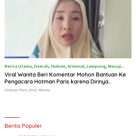
Berita Utama
,
Daerah
,
Hukum
,
Kriminal
,
Lampung
,
Mesuji
06/12/2022
Viral Wanita Beri Komentar Mohon Bantuan Ke
Pengacara Hotman Paris karena Dirinya
Ditetapkan Sebagai Tersangka
Hotman Paris
,
Viral
,
Wanita
Berita Populer