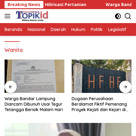
Langsung
 dan Hilirisasi Pertanian
Breaking News
Warga Bandar Lampung Dia
ke
konten
Beranda
Nasional
Daerah
Hukum
Politik
Legislatif
E
Wanita
Warga Bandar Lampung
Dugaan Perusahaan
Diancam Dibunuh Usai Tegur
Beralamat Fiktif Pemenang
Tetangga Berisik Malam Hari
Proyek Kejati dan Kejari di
Lampung, Alamat Kantor
Ternyata Rumah Kosong dan
Lahan Kosong, Dinas PKPCK
Disorot