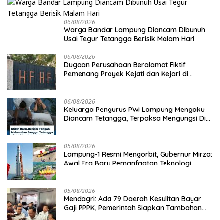
06/08/2026
Warga Bandar Lampung Diancam Dibunuh
Usai Tegur Tetangga Berisik Malam Hari
06/08/2026
Dugaan Perusahaan Beralamat Fiktif
Pemenang Proyek Kejati dan Kejari di
Lampung, Alamat Kantor Ternyata Rumah
Kosong dan Lahan Kosong, Dinas PKPCK
Disorot
06/08/2026
Keluarga Pengurus PWI Lampung Mengaku
Diancam Tetangga, Terpaksa Mengungsi Dini
Hari
05/08/2026
Lampung-1 Resmi Mengorbit, Gubernur Mirza:
Awal Era Baru Pemanfaatan Teknologi
Antariksa untuk Pembangunan
05/08/2026
Mendagri: Ada 79 Daerah Kesulitan Bayar
Gaji PPPK, Pemerintah Siapkan Tambahan
Dana