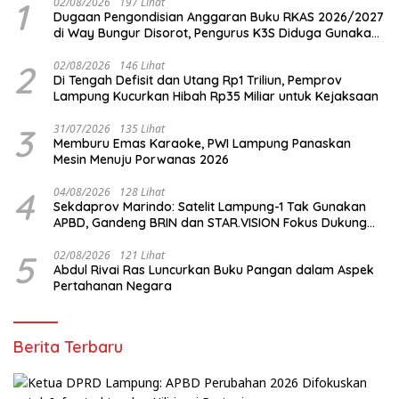
1
02/08/2026
197 Lihat
Dugaan Pengondisian Anggaran Buku RKAS 2026/2027
di Way Bungur Disorot, Pengurus K3S Diduga Gunakan
Keuntungan untuk Rekreasi
2
02/08/2026
146 Lihat
Di Tengah Defisit dan Utang Rp1 Triliun, Pemprov
Lampung Kucurkan Hibah Rp35 Miliar untuk Kejaksaan
3
31/07/2026
135 Lihat
Memburu Emas Karaoke, PWI Lampung Panaskan
Mesin Menuju Porwanas 2026
4
04/08/2026
128 Lihat
Sekdaprov Marindo: Satelit Lampung-1 Tak Gunakan
APBD, Gandeng BRIN dan STAR.VISION Fokus Dukung
Pembangunan Berbasis Data
5
02/08/2026
121 Lihat
Abdul Rivai Ras Luncurkan Buku Pangan dalam Aspek
Pertahanan Negara
Berita Terbaru