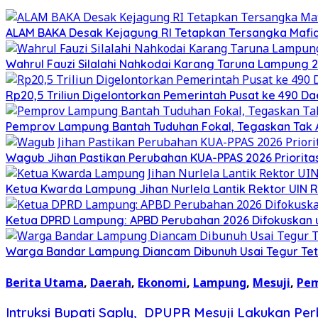
ALAM BAKA Desak Kejagung RI Tetapkan Tersangka Mafia
Wahrul Fauzi Silalahi Nahkodai Karang Taruna Lampung 2
Rp20,5 Triliun Digelontorkan Pemerintah Pusat ke 490
Pemprov Lampung Bantah Tuduhan Fokal, Tegaskan Tak A
Wagub Jihan Pastikan Perubahan KUA-PPAS 2026 Priorita
Ketua Kwarda Lampung Jihan Nurlela Lantik Rektor UIN 
Ketua DPRD Lampung: APBD Perubahan 2026 Difokuskan untu
Warga Bandar Lampung Diancam Dibunuh Usai Tegur Tet
Berita Utama
,
Daerah
,
Ekonomi
,
Lampung
,
Mesuji
,
Pem
Intruksi Bupati Saply, DPUPR Mesuji Lakukan P