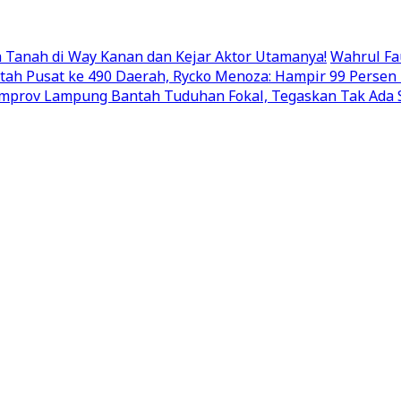
Tanah di Way Kanan dan Kejar Aktor Utamanya!
Wahrul Fa
ntah Pusat ke 490 Daerah, Rycko Menoza: Hampir 99 Pers
mprov Lampung Bantah Tuduhan Fokal, Tegaskan Tak Ada S