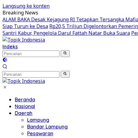
Langsung ke konten
Breaking News
ALAM BAKA Desak Kejagung RI Tetapkan Tersangka Mafia 
Siap Turun ke Desa
Rp20,5 Triliun Digelontorkan Pemeri
Santri Kabur, Pengelola Darul Fattah Natar Buka Suara
Pe
Indeks
Beranda
Nasional
Daerah
Lampung
Bandar Lampung
Pesawaran