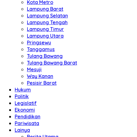
Kota Metro
Lampung Barat
Lampung Selatan
Lampung Tengah
Lampung Timur
Lampung Utara
Pringsewu
Tanggamus
Tulang Bawang
Tulang Bawang Barat
Mesuji
Way Kanan
Pesisir Barat
Hukum
Politik
Legislatif
Ekonomi
Pendidikan
Pariwisata
Lainya
Berita Utama