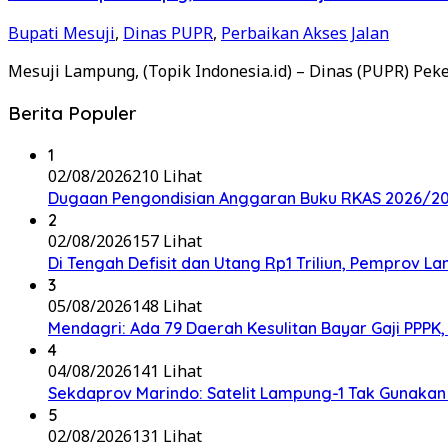
Bupati Mesuji
,
Dinas PUPR
,
Perbaikan Akses Jalan
Mesuji Lampung, (Topik Indonesia.id) – Dinas (PUPR) P
Berita Populer
1
02/08/2026
210 Lihat
Dugaan Pengondisian Anggaran Buku RKAS 2026/202
2
02/08/2026
157 Lihat
Di Tengah Defisit dan Utang Rp1 Triliun, Pemprov L
3
05/08/2026
148 Lihat
Mendagri: Ada 79 Daerah Kesulitan Bayar Gaji PPP
4
04/08/2026
141 Lihat
Sekdaprov Marindo: Satelit Lampung-1 Tak Gunaka
5
02/08/2026
131 Lihat