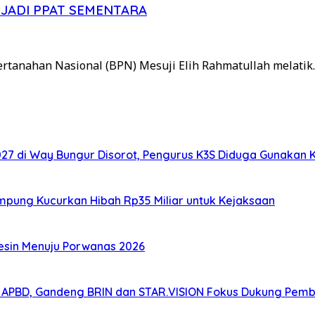
JADI PPAT SEMENTARA
ertanahan Nasional (BPN) Mesuji Elih Rahmatullah melatik
7 di Way Bungur Disorot, Pengurus K3S Diduga Gunakan 
ampung Kucurkan Hibah Rp35 Miliar untuk Kejaksaan
sin Menuju Porwanas 2026
n APBD, Gandeng BRIN dan STAR.VISION Fokus Dukung Pem