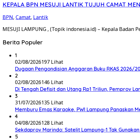
KEPALA BPN MESUJI LANTIK TUJUH CAMAT MEN
BPN
,
Camat
,
Lantik
MESUJI LAMPUNG , (Topik indonesia.id) – Kepala Badan P
Berita Populer
1
02/08/2026
197 Lihat
Dugaan Pengondisian Anggaran Buku RKAS 2026/202
2
02/08/2026
146 Lihat
Di Tengah Defisit dan Utang Rp1 Triliun, Pemprov L
3
31/07/2026
135 Lihat
Memburu Emas Karaoke, PWI Lampung Panaskan Me
4
04/08/2026
128 Lihat
Sekdaprov Marindo: Satelit Lampung-1 Tak Gunaka
5