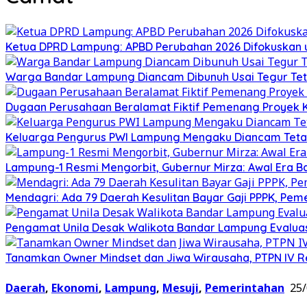
Ketua DPRD Lampung: APBD Perubahan 2026 Difokuskan untu
Warga Bandar Lampung Diancam Dibunuh Usai Tegur Tet
Dugaan Perusahaan Beralamat Fiktif Pemenang Proyek Ke
Keluarga Pengurus PWI Lampung Mengaku Diancam Tetan
Lampung-1 Resmi Mengorbit, Gubernur Mirza: Awal Era 
Mendagri: Ada 79 Daerah Kesulitan Bayar Gaji PPPK, Pe
Pengamat Unila Desak Walikota Bandar Lampung Evaluas
Tanamkan Owner Mindset dan Jiwa Wirausaha, PTPN IV Re
Daerah
,
Ekonomi
,
Lampung
,
Mesuji
,
Pemerintahan
25