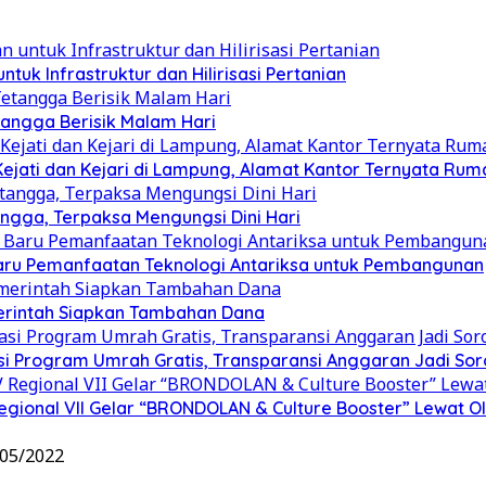
k Infrastruktur dan Hilirisasi Pertanian
angga Berisik Malam Hari
jati dan Kejari di Lampung, Alamat Kantor Ternyata Rum
gga, Terpaksa Mengungsi Dini Hari
Baru Pemanfaatan Teknologi Antariksa untuk Pembangunan
merintah Siapkan Tambahan Dana
i Program Umrah Gratis, Transparansi Anggaran Jadi Sor
gional VII Gelar “BRONDOLAN & Culture Booster” Lewat Ol
/05/2022