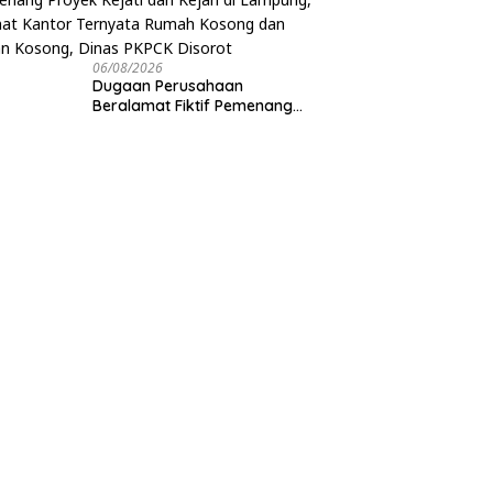
06/08/2026
Dugaan Perusahaan
Beralamat Fiktif Pemenang
Proyek Kejati dan Kejari di
Lampung, Alamat Kantor
Ternyata Rumah Kosong dan
Lahan Kosong, Dinas PKPCK
Disorot