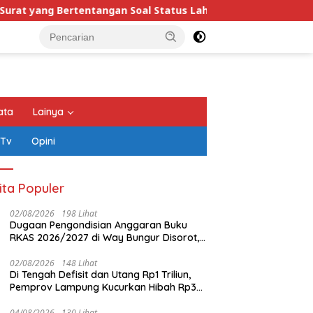
 Bertentangan Soal Status Lahan
Wagub Jihan Pastik
ata
Lainya
 Tv
Opini
ita Populer
02/08/2026
198 Lihat
Dugaan Pengondisian Anggaran Buku
RKAS 2026/2027 di Way Bungur Disorot,
Pengurus K3S Diduga Gunakan
Keuntungan untuk Rekreasi
02/08/2026
148 Lihat
Di Tengah Defisit dan Utang Rp1 Triliun,
Pemprov Lampung Kucurkan Hibah Rp35
Miliar untuk Kejaksaan
a Bandar Lampung
Dugaan Perusahaan
K
04/08/2026
130 Lihat