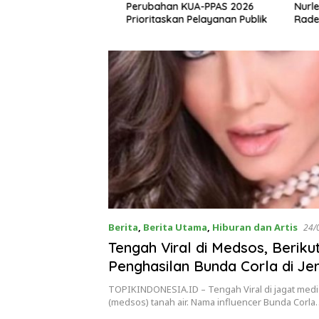
al, Tegaskan Tak
Perubahan KUA-PPAS 2026
Nurlela L
ang Bertentangan
Prioritaskan Pelayanan Publik
Raden In
 Lahan
Berita
,
Berita Utama
,
Hiburan dan Artis
24/
Tengah Viral di Medsos, Berik
Penghasilan Bunda Corla di J
TOPIKINDONESIA.ID – Tengah Viral di jagat media
(medsos) tanah air. Nama influencer Bunda Corla