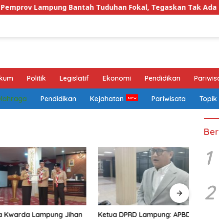
ampung Bantah Tuduhan Fokal, Tegaskan Tak Ada Surat yang
kum
Politik
Legislatif
Ekonomi
Pendidikan
Pariwis
Olahraga
Pendidikan
Kejahatan
Pariwisata
Topik
Ber
1
2
warda Lampung Jihan
Ketua DPRD Lampung: APBD
Warg