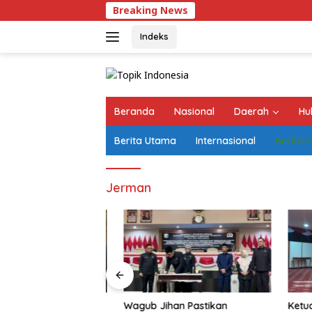
Langsung
Breaking News
Pemprov L
ke
konten
Indeks
Beranda
Nasional
Daerah
Hu
Berita Utama
Internasional
Berita 
Jerman
mpung Bantah
Wagub Jihan Pastikan
Ketua K