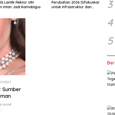
3
antik Rektor UIN
Perubahan 2026 Difokuskan
Dianc
tan Jadi Kamabigus
untuk Infrastruktur dan
Tetan
Hilirisasi Pertanian
4
5
Ber
01/2023
ut Sumber
erman
 sosial
…