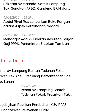
am Dibunuh Usai Tegur
Beralamat Fiktif Pemenang
L
Sekdaprov Marindo: Satelit Lampung-1
gga Berisik Malam Hari
Proyek Kejati dan Kejari di
T
Tak Gunakan APBD, Gandeng BRIN dan
Lampung, Alamat Kantor
Di
STAR.VISION Fokus Dukung Pembangunan
Ternyata Rumah Kosong dan
Berbasis Data
02/08/2026
123 Lihat
Lahan Kosong, Dinas PKPCK
Abdul Rivai Ras Luncurkan Buku Pangan
Disorot
dalam Aspek Pertahanan Negara
05/08/2026
116 Lihat
Mendagri: Ada 79 Daerah Kesulitan Bayar
Gaji PPPK, Pemerintah Siapkan Tambahan
Dana
ita Terbaru
07/08/2026
Pemprov Lampung Bantah
Tuduhan Fokal, Tegaskan Tak
Ada Surat yang Bertentangan
Soal Status Lahan