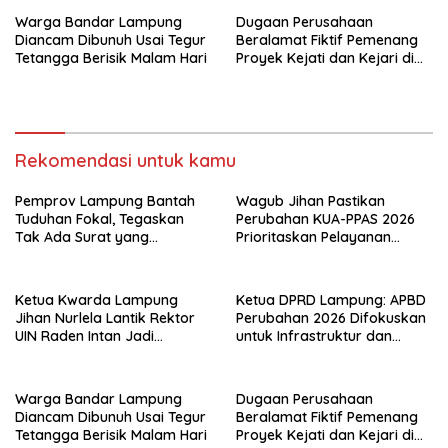
Warga Bandar Lampung
Dugaan Perusahaan
Diancam Dibunuh Usai Tegur
Beralamat Fiktif Pemenang
Tetangga Berisik Malam Hari
Proyek Kejati dan Kejari di
Lampung, Alamat Kantor
Ternyata Rumah Kosong dan
Lahan Kosong, Dinas PKPCK
Disorot
Rekomendasi untuk kamu
Pemprov Lampung Bantah
Wagub Jihan Pastikan
Tuduhan Fokal, Tegaskan
Perubahan KUA-PPAS 2026
Tak Ada Surat yang
Prioritaskan Pelayanan
Bertentangan Soal Status
Publik
Lahan
Ketua Kwarda Lampung
Ketua DPRD Lampung: APBD
Jihan Nurlela Lantik Rektor
Perubahan 2026 Difokuskan
UIN Raden Intan Jadi
untuk Infrastruktur dan
Kamabigus
Hilirisasi Pertanian
Warga Bandar Lampung
Dugaan Perusahaan
Diancam Dibunuh Usai Tegur
Beralamat Fiktif Pemenang
Tetangga Berisik Malam Hari
Proyek Kejati dan Kejari di