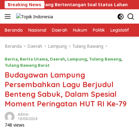
Langsung
urat yang Bertentangan Soal Status Lahan
Breaking News
Wagub Ji
ke
konten
Beranda
Nasional
Daerah
Hukum
Politik
Legislatif
E
Beranda
Daerah
Lampung
Tulang Bawang
Berita
,
Berita Utama
,
Daerah
,
Lampung
,
Tulang Bawang
,
Tulang Bawang Barat
Budayawan Lampung
Persembahkan Lagu Berjudul
Benteng Sabuk, Dalam Spesial
Moment Peringatan HUT RI Ke-79
Admin
18/08/2024
748 views