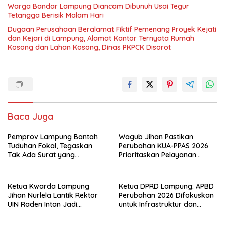
Warga Bandar Lampung Diancam Dibunuh Usai Tegur
Tetangga Berisik Malam Hari
Dugaan Perusahaan Beralamat Fiktif Pemenang Proyek Kejati
dan Kejari di Lampung, Alamat Kantor Ternyata Rumah
Kosong dan Lahan Kosong, Dinas PKPCK Disorot
Baca Juga
Pemprov Lampung Bantah
Wagub Jihan Pastikan
Tuduhan Fokal, Tegaskan
Perubahan KUA-PPAS 2026
Tak Ada Surat yang
Prioritaskan Pelayanan
Bertentangan Soal Status
Publik
Lahan
Ketua Kwarda Lampung
Ketua DPRD Lampung: APBD
Jihan Nurlela Lantik Rektor
Perubahan 2026 Difokuskan
UIN Raden Intan Jadi
untuk Infrastruktur dan
Kamabigus
Hilirisasi Pertanian