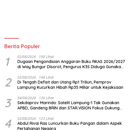
Lampung, Alamat Kantor
Ternyata Rumah Kosong dan
Lahan Kosong, Dinas PKPCK
Disorot
Berita Populer
1
02/08/2026
198 Lihat
Dugaan Pengondisian Anggaran Buku RKAS 2026/2027
di Way Bungur Disorot, Pengurus K3S Diduga Gunakan
Keuntungan untuk Rekreasi
2
02/08/2026
148 Lihat
Di Tengah Defisit dan Utang Rp1 Triliun, Pemprov
Lampung Kucurkan Hibah Rp35 Miliar untuk Kejaksaan
3
04/08/2026
130 Lihat
Sekdaprov Marindo: Satelit Lampung-1 Tak Gunakan
APBD, Gandeng BRIN dan STAR.VISION Fokus Dukung
Pembangunan Berbasis Data
4
02/08/2026
123 Lihat
Abdul Rivai Ras Luncurkan Buku Pangan dalam Aspek
Pertahanan Negara