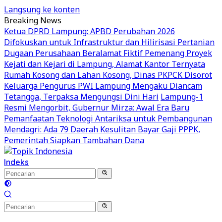
Langsung ke konten
Breaking News
Ketua DPRD Lampung: APBD Perubahan 2026
Difokuskan untuk Infrastruktur dan Hilirisasi Pertanian
Dugaan Perusahaan Beralamat Fiktif Pemenang Proyek
Kejati dan Kejari di Lampung, Alamat Kantor Ternyata
Rumah Kosong dan Lahan Kosong, Dinas PKPCK Disorot
Keluarga Pengurus PWI Lampung Mengaku Diancam
Tetangga, Terpaksa Mengungsi Dini Hari
Lampung-1
Resmi Mengorbit, Gubernur Mirza: Awal Era Baru
Pemanfaatan Teknologi Antariksa untuk Pembangunan
Mendagri: Ada 79 Daerah Kesulitan Bayar Gaji PPPK,
Pemerintah Siapkan Tambahan Dana
Indeks