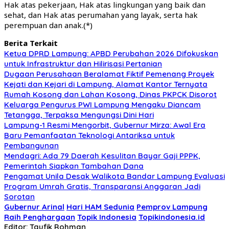
Hak atas pekerjaan, Hak atas lingkungan yang baik dan
sehat, dan Hak atas perumahan yang layak, serta hak
perempuan dan anak.(*)
Berita Terkait
Ketua DPRD Lampung: APBD Perubahan 2026 Difokuskan
untuk Infrastruktur dan Hilirisasi Pertanian
Dugaan Perusahaan Beralamat Fiktif Pemenang Proyek
Kejati dan Kejari di Lampung, Alamat Kantor Ternyata
Rumah Kosong dan Lahan Kosong, Dinas PKPCK Disorot
Keluarga Pengurus PWI Lampung Mengaku Diancam
Tetangga, Terpaksa Mengungsi Dini Hari
Lampung-1 Resmi Mengorbit, Gubernur Mirza: Awal Era
Baru Pemanfaatan Teknologi Antariksa untuk
Pembangunan
Mendagri: Ada 79 Daerah Kesulitan Bayar Gaji PPPK,
Pemerintah Siapkan Tambahan Dana
Pengamat Unila Desak Walikota Bandar Lampung Evaluasi
Program Umrah Gratis, Transparansi Anggaran Jadi
Sorotan
Gubernur Arinal
Hari HAM Sedunia
Pemprov Lampung
Raih Penghargaan
Topik Indonesia
Topikindonesia.id
Editor: Taufik Rohman