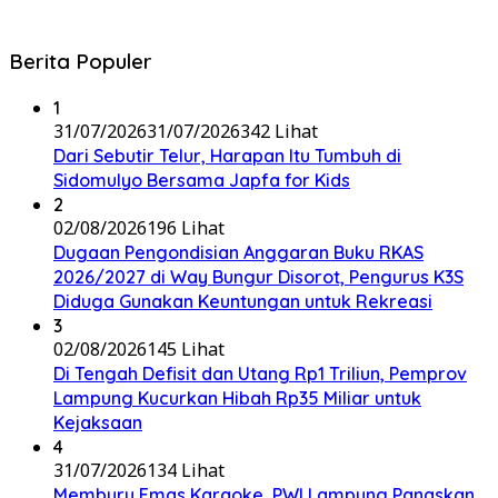
Berita Populer
1
31/07/2026
31/07/2026
342 Lihat
Dari Sebutir Telur, Harapan Itu Tumbuh di
Sidomulyo Bersama Japfa for Kids
2
02/08/2026
196 Lihat
Dugaan Pengondisian Anggaran Buku RKAS
2026/2027 di Way Bungur Disorot, Pengurus K3S
Diduga Gunakan Keuntungan untuk Rekreasi
3
02/08/2026
145 Lihat
Di Tengah Defisit dan Utang Rp1 Triliun, Pemprov
Lampung Kucurkan Hibah Rp35 Miliar untuk
Kejaksaan
4
31/07/2026
134 Lihat
Memburu Emas Karaoke, PWI Lampung Panaskan