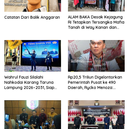
ALAM BAKA Desak Kejagung
Catatan Dari Balik Anggaran
RI Tetapkan Tersangka Mafia
Tanah di Way Kanan dan
Kejar Aktor Utamanya!
Wahrul Fauzi Silalahi
Rp20,5 Triliun Digelontorkan
Nahkodai Karang Taruna
Pemerintah Pusat ke 490
Lampung 2026–2031, Siap
Daerah, Rycko Menoza:
Turun ke Desa
Hampir 99 Persen
Kabupaten/Kota, Termasuk
Lampung