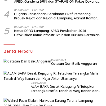
APBD, Gandeng BRIN dan STAR.VISION Fokus Dukung
Pembangunan Berbasis Data
4
06/08/2026
132 Lihat
Dugaan Perusahaan Beralamat Fiktif Pemenang
Proyek Kejati dan Kejari di Lampung, Alamat Kantor
Ternyata Rumah Kosong dan Lahan Kosong, Dinas
PKPCK Disorot
5
06/08/2026
125 Lihat
Ketua DPRD Lampung: APBD Perubahan 2026
Difokuskan untuk Infrastruktur dan Hilirisasi Pertanian
Berita Terbaru
09/08/2026
Catatan Dari Balik Anggaran
08/08/2026
ALAM BAKA Desak Kejagung RI Tetapkan
Tersangka Mafia Tanah di Way Kanan dan
Kejar Aktor Utamanya!