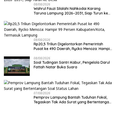
08/08/2026
Wahrul Fauzi Silalahi Nahkodai Karang
Taruna Lampung 2026–2031, Siap Turun ke
Desa
08/08/2026
Rp20,5 Triliun Digelontorkan Pemerintah
Pusat ke 490 Daerah, Rycko Menoza: Hampir
99 Persen Kabupaten/Kota, Termasuk
Lampung
08/08/2026
Soal Tudingan Santri Kabur, Pengelola Darul
Fattah Natar Buka Suara
07/08/2026
Pemprov Lampung Bantah Tuduhan Fokal,
Tegaskan Tak Ada Surat yang Bertentangan
Soal Status Lahan