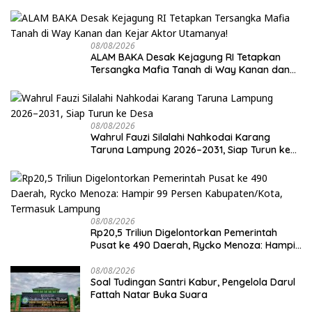
08/08/2026
ALAM BAKA Desak Kejagung RI Tetapkan
Tersangka Mafia Tanah di Way Kanan dan
Kejar Aktor Utamanya!
08/08/2026
Wahrul Fauzi Silalahi Nahkodai Karang
Taruna Lampung 2026–2031, Siap Turun ke
Desa
08/08/2026
Rp20,5 Triliun Digelontorkan Pemerintah
Pusat ke 490 Daerah, Rycko Menoza: Hampir
99 Persen Kabupaten/Kota, Termasuk
Lampung
08/08/2026
Soal Tudingan Santri Kabur, Pengelola Darul
Fattah Natar Buka Suara