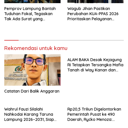
Pemprov Lampung Bantah
Wagub Jihan Pastikan
Tuduhan Fokal, Tegaskan
Perubahan KUA-PPAS 2026
Tak Ada Surat yang
Prioritaskan Pelayanan
Bertentangan Soal Status
Publik
Lahan
Rekomendasi untuk kamu
ALAM BAKA Desak Kejagung
RI Tetapkan Tersangka Mafia
Tanah di Way Kanan dan
Kejar Aktor Utamanya!
Catatan Dari Balik Anggaran
Wahrul Fauzi Silalahi
Rp20,5 Triliun Digelontorkan
Nahkodai Karang Taruna
Pemerintah Pusat ke 490
Lampung 2026–2031, Siap
Daerah, Rycko Menoza:
Turun ke Desa
Hampir 99 Persen