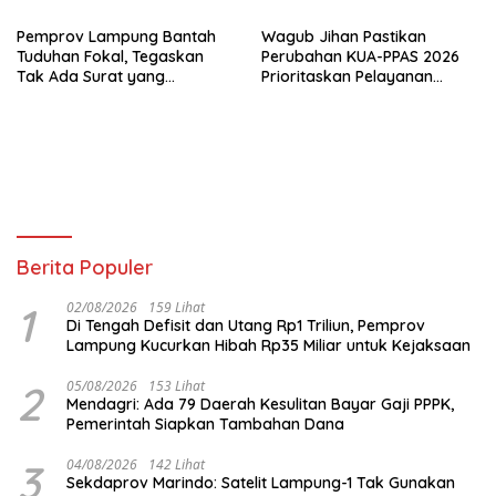
Kabupaten/Kota, Termasuk
Lampung
Pemprov Lampung Bantah
Wagub Jihan Pastikan
Tuduhan Fokal, Tegaskan
Perubahan KUA-PPAS 2026
Tak Ada Surat yang
Prioritaskan Pelayanan
Bertentangan Soal Status
Publik
Lahan
Berita Populer
1
02/08/2026
159 Lihat
Di Tengah Defisit dan Utang Rp1 Triliun, Pemprov
Lampung Kucurkan Hibah Rp35 Miliar untuk Kejaksaan
2
05/08/2026
153 Lihat
Mendagri: Ada 79 Daerah Kesulitan Bayar Gaji PPPK,
Pemerintah Siapkan Tambahan Dana
3
04/08/2026
142 Lihat
Sekdaprov Marindo: Satelit Lampung-1 Tak Gunakan