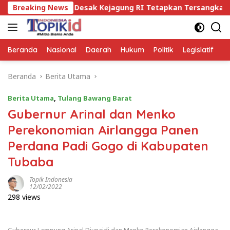
Langsung
LAM BAKA Desak Kejagung RI Tetapkan Tersangka Mafia Tanah
Breaking News
ke
konten
Beranda
Nasional
Daerah
Hukum
Politik
Legislatif
E
Beranda
Berita Utama
Berita Utama
,
Tulang Bawang Barat
Gubernur Arinal dan Menko
Perekonomian Airlangga Panen
Perdana Padi Gogo di Kabupaten
Tubaba
Topik Indonesia
12/02/2022
298 views