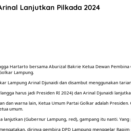
rinal Lanjutkan Pilkada 2024
ngga Hartarto bersama Aburizal Bakrie Ketua Dewan Pembina 
 Golkar Lampung.
kar Lampung Arinal Djunaidi dan disambut menggunakan taria
langga harus jadi Presiden RI 2024) dan Arinal Djunaidi lanju
n dan warna lain, Ketua Umum Partai Golkar adalah Presiden. O
ketua umum.
ya lanjutkan (Gubernur Lampung, red), gampang itu nanti. Yang
mengatakan, dirinya gembira DPD Lampung menggelar Rapim dan