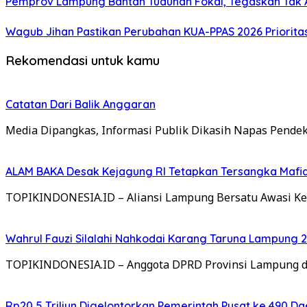
Pemprov Lampung Bantah Tuduhan Fokal, Tegaskan Tak A
Wagub Jihan Pastikan Perubahan KUA-PPAS 2026 Priorita
Rekomendasi untuk kamu
Catatan Dari Balik Anggaran
Media Dipangkas, Informasi Publik Dikasih Napas Pendek
ALAM BAKA Desak Kejagung RI Tetapkan Tersangka Mafia
TOPIKINDONESIA.ID – Aliansi Lampung Bersatu Awasi Ke
Wahrul Fauzi Silalahi Nahkodai Karang Taruna Lampung 2
TOPIKINDONESIA.ID – Anggota DPRD Provinsi Lampung dari 
Rp20,5 Triliun Digelontorkan Pemerintah Pusat ke 490