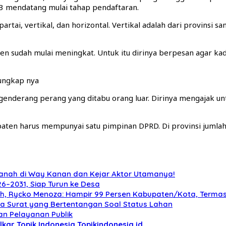
3 mendatang mulai tahap pendaftaran.
partai, vertikal, dan horizontal. Vertikal adalah dari provinsi
den sudah mulai meningkat. Untuk itu dirinya berpesan agar kade
,ungkap nya
 genderang perang yang ditabu orang luar. Dirinya mengajak 
aten harus mempunyai satu pimpinan DPRD. Di provinsi jumlah 
anah di Way Kanan dan Kejar Aktor Utamanya!
6–2031, Siap Turun ke Desa
erah, Rycko Menoza: Hampir 99 Persen Kabupaten/Kota, Term
 Surat yang Bertentangan Soal Status Lahan
an Pelayanan Publik
lkar
Topik Indonesia
Topikindonesia.id