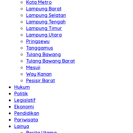
Kota Metro
Lampung Barat
Lampung Selatan
Lampung Tengah
Lampung Timur
Lampung Utara
Pringsewu
Tanggamus
Tulang Bawang
Tulang Bawang Barat
Mesuji
Way Kanan
Pesisir Barat
Hukum
Politik
Legislatif
Ekonomi
Pendidikan
Pariwisata
Lainya
Berita Utama