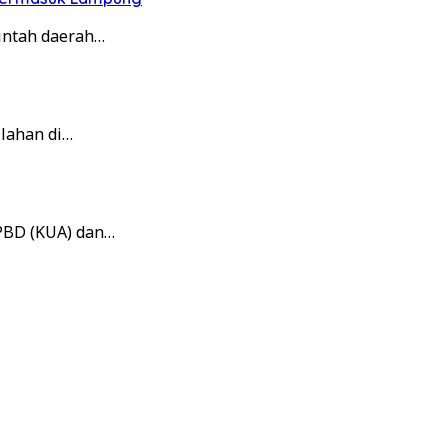
intah daerah…
lahan di…
PBD (KUA) dan…