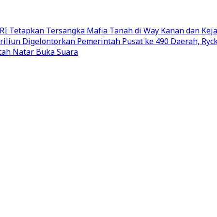
I Tetapkan Tersangka Mafia Tanah di Way Kanan dan Keja
riliun Digelontorkan Pemerintah Pusat ke 490 Daerah, Ry
ttah Natar Buka Suara