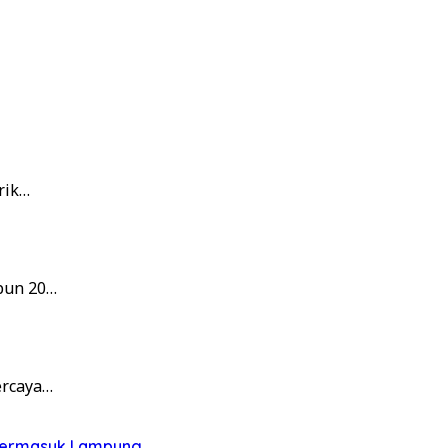
rik…
pun 20…
ercaya…
, Termasuk Lampung