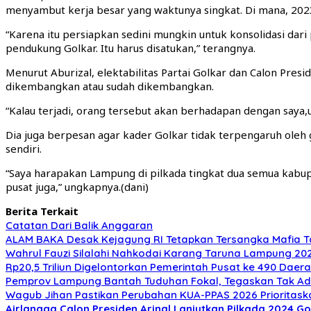
menyambut kerja besar yang waktunya singkat. Di mana, 202
“Karena itu persiapkan sedini mungkin untuk konsolidasi dari 
pendukung Golkar. Itu harus disatukan,” terangnya.
Menurut Aburizal, elektabilitas Partai Golkar dan Calon Presi
dikembangkan atau sudah dikembangkan.
“Kalau terjadi, orang tersebut akan berhadapan dengan saya
Dia juga berpesan agar kader Golkar tidak terpengaruh oleh
sendiri.
“Saya harapakan Lampung di pilkada tingkat dua semua kabup
pusat juga,” ungkapnya.(dani)
Berita Terkait
Catatan Dari Balik Anggaran
ALAM BAKA Desak Kejagung RI Tetapkan Tersangka Mafia T
Wahrul Fauzi Silalahi Nahkodai Karang Taruna Lampung 202
Rp20,5 Triliun Digelontorkan Pemerintah Pusat ke 490 Da
Pemprov Lampung Bantah Tuduhan Fokal, Tegaskan Tak Ada
Wagub Jihan Pastikan Perubahan KUA-PPAS 2026 Prioritask
Airlangga Calon Presiden
Arinal Lanjutkan Pilkada 2024
Go