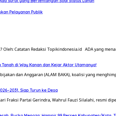
da Surat yang Bertentangan Soal Status Lahan
skan Pelayanan Publik
? Oleh: Catatan Redaksi Topikindonesia.id ADA yang mena
 Tanah di Way Kanan dan Kejar Aktor Utamanya!
bijakan dan Anggaran (ALAM BAKA), koalisi yang menghim
026–2031, Siap Turun ke Desa
Fraksi Partai Gerindra, Wahrul Fauzi Silalahi, resmi dip
 Daerah, Rycko Menoza: Hampir 99 Persen Kabupaten/Kota