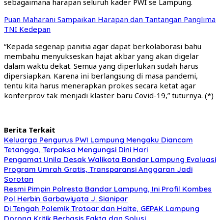
sebagaimana harapan seluruh kader PWI se Lampung.
Puan Maharani Sampaikan Harapan dan Tantangan Panglima
TNI Kedepan
“Kepada segenap panitia agar dapat berkolaborasi bahu
membahu menyukseskan hajat akbar yang akan digelar
dalam waktu dekat. Semua yang diperlukan sudah harus
dipersiapkan. Karena ini berlangsung di masa pandemi,
tentu kita harus menerapkan prokes secara ketat agar
konferprov tak menjadi klaster baru Covid-19,” tuturnya. (*)
Berita Terkait
Keluarga Pengurus PWI Lampung Mengaku Diancam
Tetangga, Terpaksa Mengungsi Dini Hari
Pengamat Unila Desak Walikota Bandar Lampung Evaluasi
Program Umrah Gratis, Transparansi Anggaran Jadi
Sorotan
Resmi Pimpin Polresta Bandar Lampung, Ini Profil Kombes
Pol Herbin Garbawiyata J. Sianipar
Di Tengah Polemik Trotoar dan Halte, GEPAK Lampung
Dorong Kritik Berbasis Fakta dan Solusi