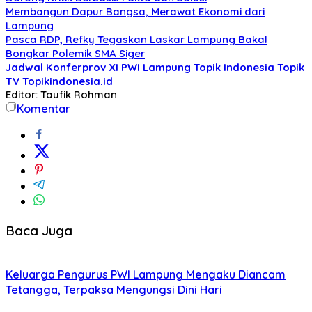
Membangun Dapur Bangsa, Merawat Ekonomi dari
Lampung
Pasca RDP, Refky Tegaskan Laskar Lampung Bakal
Bongkar Polemik SMA Siger
Jadwal Konferprov XI
PWI Lampung
Topik Indonesia
Topik
TV
Topikindonesia.id
Editor: Taufik Rohman
Komentar
Baca Juga
Keluarga Pengurus PWI Lampung Mengaku Diancam
Tetangga, Terpaksa Mengungsi Dini Hari