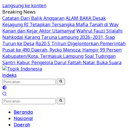
Langsung ke konten
Breaking News
Catatan Dari Balik Anggaran
ALAM BAKA Desak
Kejagung RI Tetapkan Tersangka Mafia Tanah di Way
Kanan dan Kejar Aktor Utamanya!
Wahrul Fauzi Silalahi
Nahkodai Karang Taruna Lampung 2026–2031, Siap
Turun ke Desa
Rp20,5 Triliun Digelontorkan Pemerintah
Pusat ke 490 Daerah, Rycko Menoza: Hampir 99 Persen
Kabupaten/Kota, Termasuk Lampung
Soal Tudingan
Santri Kabur, Pengelola Darul Fattah Natar Buka Suara
Indeks
Beranda
Nasional
Daerah