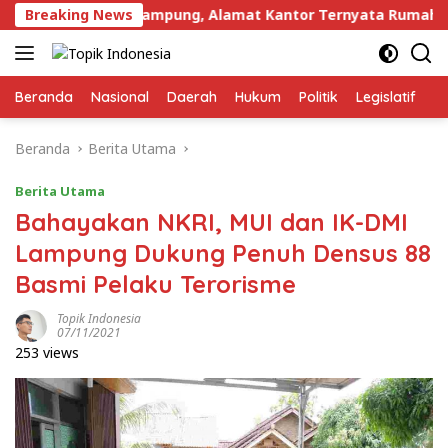
Langsung
ri di Lampung, Alamat Kantor Ternyata Rumah Kosong dan La
Breaking News
ke
konten
Beranda
Nasional
Daerah
Hukum
Politik
Legislatif
E
Beranda
Berita Utama
Berita Utama
Bahayakan NKRI, MUI dan IK-DMI
Lampung Dukung Penuh Densus 88
Basmi Pelaku Terorisme
Topik Indonesia
07/11/2021
253 views