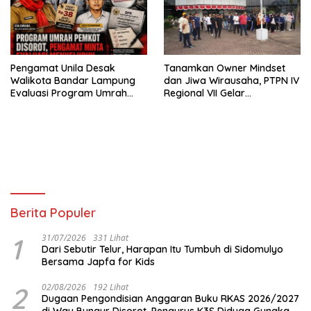
Pengamat Unila Desak
Tanamkan Owner Mindset
Walikota Bandar Lampung
dan Jiwa Wirausaha, PTPN IV
Evaluasi Program Umrah
Regional VII Gelar
Gratis, Transparansi
“BRONDOLAN & Culture
Anggaran Jadi Sorotan
Booster” Lewat Olahraga
Bersama untuk Akselerasi
Kinerja
Berita Populer
1
31/07/2026
331 Lihat
Dari Sebutir Telur, Harapan Itu Tumbuh di Sidomulyo
Bersama Japfa for Kids
2
02/08/2026
192 Lihat
Dugaan Pengondisian Anggaran Buku RKAS 2026/2027
di Way Bungur Disorot, Pengurus K3S Diduga Gunakan