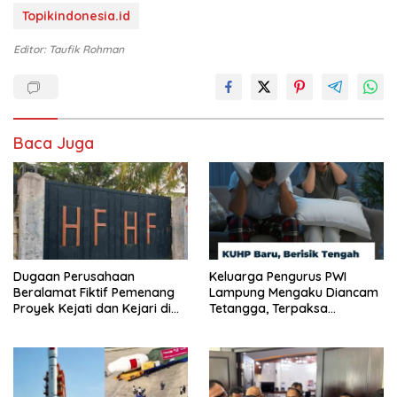
Topikindonesia.id
Editor: Taufik Rohman
Baca Juga
Dugaan Perusahaan
Keluarga Pengurus PWI
Beralamat Fiktif Pemenang
Lampung Mengaku Diancam
Proyek Kejati dan Kejari di
Tetangga, Terpaksa
Lampung, Alamat Kantor
Mengungsi Dini Hari
Ternyata Rumah Kosong dan
Lahan Kosong, Dinas PKPCK
Disorot