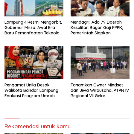
Lampung-1 Resmi Mengorbit,
Mendagri: Ada 79 Daerah
Gubernur Mirza: Awal Era
Kesulitan Bayar Gaji PPPK,
Baru Pemanfaatan Teknologi
Pemerintah Siapkan
Antariksa untuk
Tambahan Dana
Pembangunan
Pengamat Unila Desak
Tanamkan Owner Mindset
Walikota Bandar Lampung
dan Jiwa Wirausaha, PTPN IV
Evaluasi Program Umrah
Regional VII Gelar
Gratis, Transparansi
“BRONDOLAN & Culture
Anggaran Jadi Sorotan
Booster” Lewat Olahraga
Bersama untuk Akselerasi
Kinerja
Rekomendasi untuk kamu