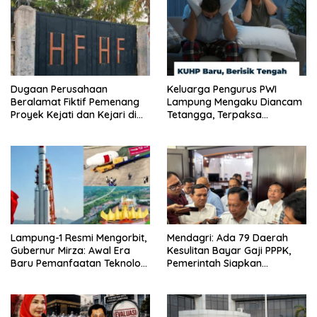
Dugaan Perusahaan
Keluarga Pengurus PWI
Beralamat Fiktif Pemenang
Lampung Mengaku Diancam
Proyek Kejati dan Kejari di
Tetangga, Terpaksa
Lampung, Alamat Kantor
Mengungsi Dini Hari
Ternyata Rumah Kosong dan
Lahan Kosong, Dinas PKPCK
Disorot
Lampung-1 Resmi Mengorbit,
Mendagri: Ada 79 Daerah
Gubernur Mirza: Awal Era
Kesulitan Bayar Gaji PPPK,
Baru Pemanfaatan Teknologi
Pemerintah Siapkan
Antariksa untuk
Tambahan Dana
Pembangunan