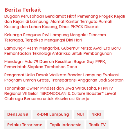
Berita Terkait
Dugaan Perusahaan Beralamat Fiktif Pemenang Proyek Kejati
dan Kejari di Lampung, Alamat Kantor Ternyata Rumah
Kosong dan Lahan Kosong, Dinas PKPCK Disorot
Keluarga Pengurus PWI Lampung Mengaku Diancam
Tetangga, Terpaksa Mengungsi Dini Hari
Lampung-1 Resmi Mengorbit, Gubernur Mirza: Awal Era Baru
Pemanfaatan Teknologi Antariksa untuk Pembangunan
Mendagri: Ada 79 Daerah Kesulitan Bayar Gaji PPPK,
Pemerintah Siapkan Tambahan Dana
Pengamat Unila Desak Walikota Bandar Lampung Evaluasi
Program Umrah Gratis, Transparansi Anggaran Jadi Sorotan
Tanamkan Owner Mindset dan Jiwa Wirausaha, PTPN IV
Regional VII Gelar “BRONDOLAN & Culture Booster” Lewat
Olahraga Bersama untuk Akselerasi Kinerja
Densus 88
IK-DMI Lampung
MUI
NKRI
Pelaku Terorisme
Topik Indonesia
Topik TV