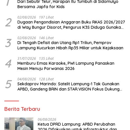
1
Dari Sebutir Telur, Harapan Itu Tumbuh di Sidomulyo
Bersama Japfa for Kids
2
02/08/2026
197 Lihat
Dugaan Pengondisian Anggaran Buku RKAS 2026/2027
di Way Bungur Disorot, Pengurus K3S Diduga Gunakan
Keuntungan untuk Rekreasi
3
02/08/2026
146 Lihat
Di Tengah Defisit dan Utang Rp1 Triliun, Pemprov
Lampung Kucurkan Hibah Rp35 Miliar untuk Kejaksaan
4
31/07/2026
135 Lihat
Memburu Emas Karaoke, PWI Lampung Panaskan
Mesin Menuju Porwanas 2026
5
04/08/2026
128 Lihat
Sekdaprov Marindo: Satelit Lampung-1 Tak Gunakan
APBD, Gandeng BRIN dan STAR.VISION Fokus Dukung
Pembangunan Berbasis Data
Berita Terbaru
06/08/2026
Ketua DPRD Lampung: APBD Perubahan
2026 Difokuskan untuk Infrastruktur dan