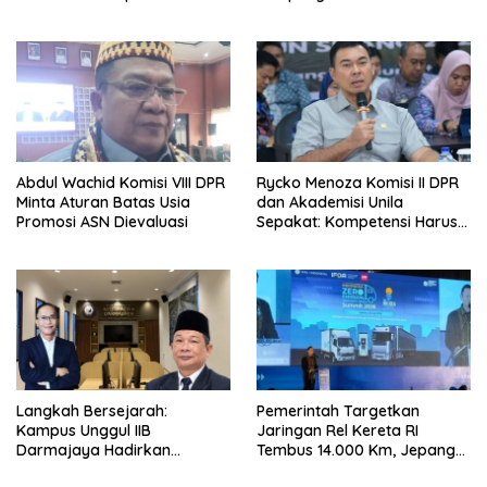
Tambahan Dana
Rp35 Miliar untuk Kejaksaan
Abdul Wachid Komisi VIII DPR
Rycko Menoza Komisi II DPR
Minta Aturan Batas Usia
dan Akademisi Unila
Promosi ASN Dievaluasi
Sepakat: Kompetensi Harus
Jadi Prioritas, Batas Usia JPT
Perlu Dikaji Ulang
Langkah Bersejarah:
Pemerintah Targetkan
Kampus Unggul IIB
Jaringan Rel Kereta RI
Darmajaya Hadirkan
Tembus 14.000 Km, Jepang
Program Doktor Informatika
Jadi Acuan, Master Plan