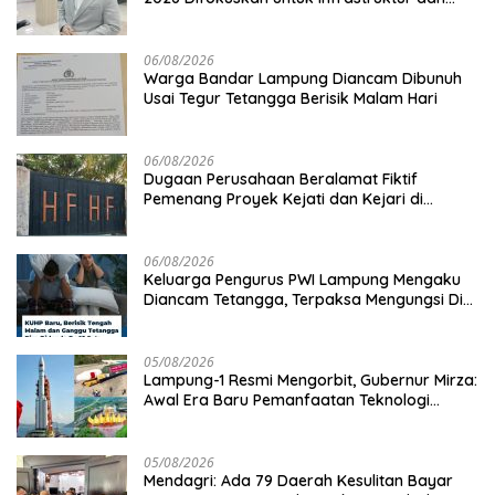
Hilirisasi Pertanian
06/08/2026
Warga Bandar Lampung Diancam Dibunuh
Usai Tegur Tetangga Berisik Malam Hari
06/08/2026
Dugaan Perusahaan Beralamat Fiktif
Pemenang Proyek Kejati dan Kejari di
Lampung, Alamat Kantor Ternyata Rumah
Kosong dan Lahan Kosong, Dinas PKPCK
Disorot
06/08/2026
Keluarga Pengurus PWI Lampung Mengaku
Diancam Tetangga, Terpaksa Mengungsi Dini
Hari
05/08/2026
Lampung-1 Resmi Mengorbit, Gubernur Mirza:
Awal Era Baru Pemanfaatan Teknologi
Antariksa untuk Pembangunan
05/08/2026
Mendagri: Ada 79 Daerah Kesulitan Bayar