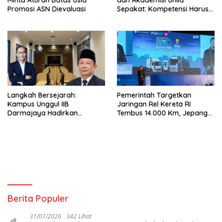
Promosi ASN Dievaluasi
Sepakat: Kompetensi Harus
Jadi Prioritas, Batas Usia JPT
Perlu Dikaji Ulang
Langkah Bersejarah:
Pemerintah Targetkan
Kampus Unggul IIB
Jaringan Rel Kereta RI
Darmajaya Hadirkan
Tembus 14.000 Km, Jepang
Program Doktor Informatika
Jadi Acuan, Master Plan
Trans Sumatera Mulai
Disusun
Berita Populer
31/07/2026
342 Lihat