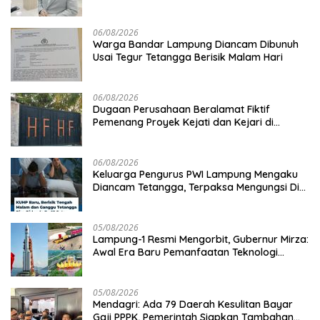
Hilirisasi Pertanian
06/08/2026
Warga Bandar Lampung Diancam Dibunuh
Usai Tegur Tetangga Berisik Malam Hari
06/08/2026
Dugaan Perusahaan Beralamat Fiktif
Pemenang Proyek Kejati dan Kejari di
Lampung, Alamat Kantor Ternyata Rumah
Kosong dan Lahan Kosong, Dinas PKPCK
Disorot
06/08/2026
Keluarga Pengurus PWI Lampung Mengaku
Diancam Tetangga, Terpaksa Mengungsi Dini
Hari
05/08/2026
Lampung-1 Resmi Mengorbit, Gubernur Mirza:
Awal Era Baru Pemanfaatan Teknologi
Antariksa untuk Pembangunan
05/08/2026
Mendagri: Ada 79 Daerah Kesulitan Bayar
Gaji PPPK, Pemerintah Siapkan Tambahan