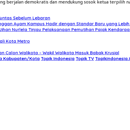
 berjalan demokratis dan mendukung sosok ketua terpilih nan
 Tuntas Sebelum Lebaran
nggan Ayam Kampus Hadir dengan Standar Baru yang Lebih 
ihan Nurlela Tinjau Pelaksanaan Pemutihan Pajak Kendara
li Kota Metro
n Calon Walikota – Wakil Walikota Masuk Babak Krusial
ta Kabupaten/Kota
Topik Indonesia
Topik TV
Topikindonesia.