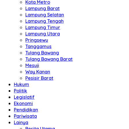
Kota Metro
Lampung Barat
Lampung Selatan
Lampung Tengah
Lampung Timur
Lampung Utara
Pringsewu
Tanggamus
Tulang Bawang
Tulang Bawang Barat
Mesuji
Way Kanan
Pesisir Barat
Hukum
Politik
Legislatif
Ekonomi
Pendidikan
Pariwisata
Lainya
Berita Utama