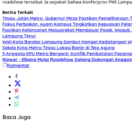
roadshow tersebut. Ia sepakat bahwa Konferprov PWI Lampung
Berita Terkait
Tinjau Jalan Metro, Gubernur Mirza Pastikan Pemeliharaan
Fokus Perbaikan, Ayam Kampus Tingkatkan Kepuasan Pela
Pastikan Kelancaran Masyarakat Membayar Pajak, Wagub J
Lampung Timur
Wali Kota Bandar Lampung Sambut Hangat Kedatangan Wa
Sekda Kota Metro Tinjau Lokasi Banjir di Tejo Agung
5 Anggota KPU Metro Berganti, Konflik Pembatalan Pasanga
Nizwar - Elkana Mulai Roadshow Galang Dukungan Anggo
Komentar
Baca Juga