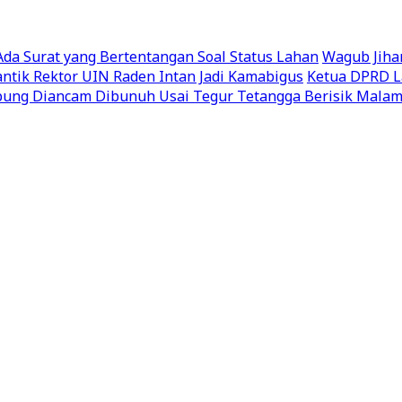
a Surat yang Bertentangan Soal Status Lahan
Wagub Jiha
ntik Rektor UIN Raden Intan Jadi Kamabigus
Ketua DPRD L
ung Diancam Dibunuh Usai Tegur Tetangga Berisik Malam