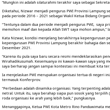
“Mungkin ini adalah silaturahmi terakhir saya sebagai Sekre
Diketahui, Nizwar menjadi pengurus PWI Provinsi Lampung se
pada periode 2016 – 2021 sebagai Wakil Ketua Bidang Organis
“Tentunya dalam dua periode menjadi pengurus PWI, saya prib
memohon maaf dan kepada Allah SWT saya mohon ampun,” la
Kata Nizwar, kondisi menjelang berakhirnya kepengurusan pe
kepengurusan PWI Provinsi Lampung berakhir bahagia dan se
Desember 2021.
“Karena itu pula saya baru secara resmi mendeklarasikan penca
Wirahadikusumah. Kesemuanya ini kawan-kawan saya yang memi
saya berharap jangan sampai kontestasi ini membuat kita terp
Ia menjelaskan PWI merupakan organisasi tertua di negeri in
termasuk Konferprov.
“Perbedaan adalah dinamika organisasi. Yang terpenting adal
netral. Untuk itu, saya berahap siapa pun sosok yang terpi
roda organisasi ke arah yang lebih baik,” pungkasnya.
Menanggapinya, Ketua PWI Kota Metro Rino Panduwimata mem