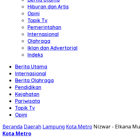
Hiburan dan Artis
Opini
Topik Tv
Pemerintahan
Internasional
Olahraga
Iklan dan Advertorial
Indeks
Berita Utama
Internasional
Berita Olahraga
Pendidikan
Kejahatan
Pariwisata
Topik Tv
Opini
Beranda
Daerah
Lampung
Kota Metro
Nizwar - Elkana M
Kota Metro