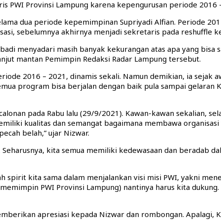
taris PWI Provinsi Lampung karena kepengurusan periode 2016 –
lama dua periode kepemimpinan Supriyadi Alfian. Periode 2011 
asi, sebelumnya akhirnya menjadi sekretaris pada reshuffle ke
adi menyadari masih banyak kekurangan atas apa yang bisa say
njut mantan Pemimpin Redaksi Radar Lampung tersebut.
riode 2016 – 2021, dinamis sekali. Namun demikian, ia sejak 
mua program bisa berjalan dengan baik pula sampai gelaran 
lonan pada Rabu lalu (29/9/2021). Kawan-kawan sekalian, selain
liki kualitas dan semangat bagaimana membawa organisasi yan
ecah belah,” ujar Nizwar.
i. Seharusnya, kita semua memiliki kedewasaan dan beradab dal
ah spirit kita sama dalam menjalankan visi misi PWI, yakni m
lih (memimpin PWI Provinsi Lampung) nantinya harus kita duku
berikan apresiasi kepada Nizwar dan rombongan. Apalagi, K