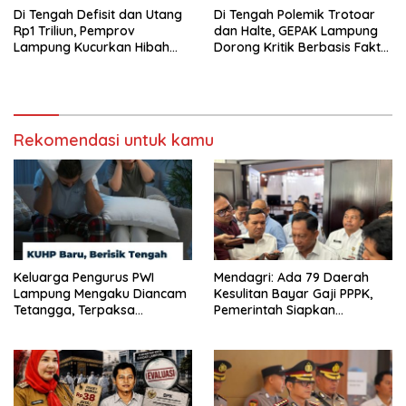
Di Tengah Defisit dan Utang
Di Tengah Polemik Trotoar
Rp1 Triliun, Pemprov
dan Halte, GEPAK Lampung
Lampung Kucurkan Hibah
Dorong Kritik Berbasis Fakta
Rp35 Miliar untuk Kejaksaan
dan Solusi
Rekomendasi untuk kamu
Keluarga Pengurus PWI
Mendagri: Ada 79 Daerah
Lampung Mengaku Diancam
Kesulitan Bayar Gaji PPPK,
Tetangga, Terpaksa
Pemerintah Siapkan
Mengungsi Dini Hari
Tambahan Dana