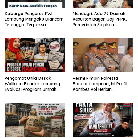
Keluarga Pengurus PWI
Mendagri: Ada 79 Daerah
Lampung Mengaku Diancam
Kesulitan Bayar Gaji PPPK,
Tetangga, Terpaksa
Pemerintah Siapkan
Mengungsi Dini Hari
Tambahan Dana
Pengamat Unila Desak
Resmi Pimpin Polresta
Walikota Bandar Lampung
Bandar Lampung, Ini Profil
Evaluasi Program Umrah
Kombes Pol Herbin
Gratis, Transparansi
Garbawiyata J. Sianipar
Anggaran Jadi Sorotan