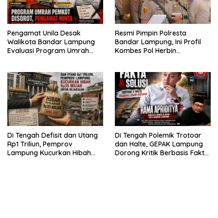
Pengamat Unila Desak
Resmi Pimpin Polresta
Walikota Bandar Lampung
Bandar Lampung, Ini Profil
Evaluasi Program Umrah
Kombes Pol Herbin
Gratis, Transparansi
Garbawiyata J. Sianipar
Anggaran Jadi Sorotan
Di Tengah Defisit dan Utang
Di Tengah Polemik Trotoar
Rp1 Triliun, Pemprov
dan Halte, GEPAK Lampung
Lampung Kucurkan Hibah
Dorong Kritik Berbasis Fakta
Rp35 Miliar untuk Kejaksaan
dan Solusi