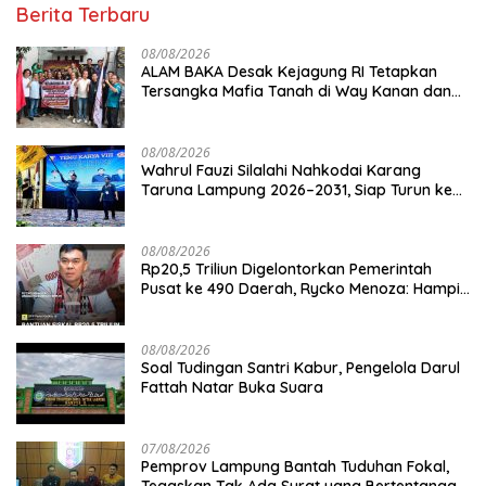
Berita Terbaru
08/08/2026
ALAM BAKA Desak Kejagung RI Tetapkan
Tersangka Mafia Tanah di Way Kanan dan
Kejar Aktor Utamanya!
08/08/2026
Wahrul Fauzi Silalahi Nahkodai Karang
Taruna Lampung 2026–2031, Siap Turun ke
Desa
08/08/2026
Rp20,5 Triliun Digelontorkan Pemerintah
Pusat ke 490 Daerah, Rycko Menoza: Hampir
99 Persen Kabupaten/Kota, Termasuk
Lampung
08/08/2026
Soal Tudingan Santri Kabur, Pengelola Darul
Fattah Natar Buka Suara
07/08/2026
Pemprov Lampung Bantah Tuduhan Fokal,
Tegaskan Tak Ada Surat yang Bertentangan