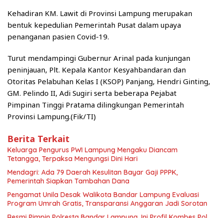
Kehadiran KM. Lawit di Provinsi Lampung merupakan
bentuk kepedulian Pemerintah Pusat dalam upaya
penanganan pasien Covid-19.
Turut mendampingi Gubernur Arinal pada kunjungan
peninjauan, Plt. Kepala Kantor Kesyahbandaran dan
Otoritas Pelabuhan Kelas I (KSOP) Panjang, Hendri Ginting,
GM. Pelindo II, Adi Sugiri serta beberapa Pejabat
Pimpinan Tinggi Pratama dilingkungan Pemerintah
Provinsi Lampung.(Fik/TI)
Berita Terkait
Keluarga Pengurus PWI Lampung Mengaku Diancam
Tetangga, Terpaksa Mengungsi Dini Hari
Mendagri: Ada 79 Daerah Kesulitan Bayar Gaji PPPK,
Pemerintah Siapkan Tambahan Dana
Pengamat Unila Desak Walikota Bandar Lampung Evaluasi
Program Umrah Gratis, Transparansi Anggaran Jadi Sorotan
Resmi Pimpin Polresta Bandar Lampung, Ini Profil Kombes Pol