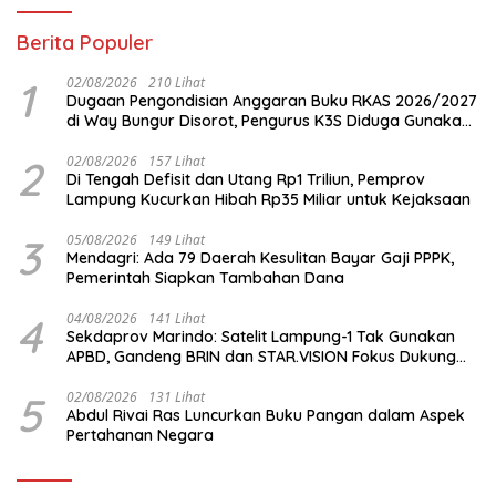
Berita Populer
1
02/08/2026
210 Lihat
Dugaan Pengondisian Anggaran Buku RKAS 2026/2027
di Way Bungur Disorot, Pengurus K3S Diduga Gunakan
Keuntungan untuk Rekreasi
2
02/08/2026
157 Lihat
Di Tengah Defisit dan Utang Rp1 Triliun, Pemprov
Lampung Kucurkan Hibah Rp35 Miliar untuk Kejaksaan
3
05/08/2026
149 Lihat
Mendagri: Ada 79 Daerah Kesulitan Bayar Gaji PPPK,
Pemerintah Siapkan Tambahan Dana
4
04/08/2026
141 Lihat
Sekdaprov Marindo: Satelit Lampung-1 Tak Gunakan
APBD, Gandeng BRIN dan STAR.VISION Fokus Dukung
Pembangunan Berbasis Data
5
02/08/2026
131 Lihat
Abdul Rivai Ras Luncurkan Buku Pangan dalam Aspek
Pertahanan Negara