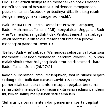
Budi Arie Setiadi diduga telah menebarkan hoax’s dengan
memfitnah partai besutan SBY ini dengan mengunggah
poster di laman facebook pribadinya “dibalik biang rusuh
dengan menggunakan tangan adik-adik”.
Wakil Ketua I DPD Partai Demokrat Provinsi Lampung,
Raden Muhammad Ismail ( RMI) menyatakan Unggahan Budi
Arie Wamendes sangatlah tidak Pantas, Semestinya sebagai
wakil menteri lebih fokus membantu Presiden Jokowi
menangani pandemi Covid-19.
“Beliau (Budi Arie) sebagai Wamendes seharusnya fokus saja
membantu Presiden menangani pandemi covid19 ini, bukan
malah sibuk tebar hal yang tidak penting di sosmed,” kata
Raden Ismail, Senin (26/07/21).
Raden Muhammad Ismail melanjutkan, saat ini situasi negara
sedang tidak baik dan darurat Covid-19, seharusnya
pemerintah dan para menteri maupun pejabat bersama-
sama untuk memperbaiki negara kita yang sedang pandemi
ini, bukan saling menjelekan satu sama lain.
“Seharusnya para menteri dan pemerintah serta pejabat
bersatu untuk menyelesaikan pandemi covid19, dan sebagai