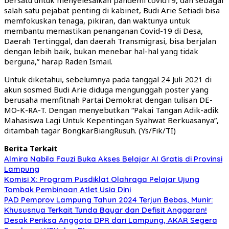
salah satu pejabat penting di kabinet, Budi Arie Setiadi bisa
memfokuskan tenaga, pikiran, dan waktunya untuk
membantu memastikan penanganan Covid-19 di Desa,
Daerah Tertinggal, dan daerah Transmigrasi, bisa berjalan
dengan lebih baik, bukan menebar hal-hal yang tidak
berguna,” harap Raden Ismail.
Untuk diketahui, sebelumnya pada tanggal 24 Juli 2021 di
akun sosmed Budi Arie diduga mengunggah poster yang
berusaha memfitnah Partai Demokrat dengan tulisan DE-
MO-K-RA-T. Dengan menyebutkan “Pakai Tangan Adik-adik
Mahasiswa Lagi Untuk Kepentingan Syahwat Berkuasanya”,
ditambah tagar BongkarBiangRusuh. (Ys/Fik/TI)
Berita Terkait
Almira Nabila Fauzi Buka Akses Belajar AI Gratis di Provinsi
Lampung
Komisi X: Program Pusdiklat Olahraga Pelajar Ujung
Tombak Pembinaan Atlet Usia Dini
PAD Pemprov Lampung Tahun 2024 Terjun Bebas, Munir:
Khususnya Terkait Tunda Bayar dan Defisit Anggaran!
Desak Periksa Anggota DPR dari Lampung, AKAR Segera