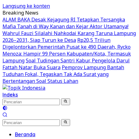
Langsung ke konten
Breaking News
ALAM BAKA Desak Kejagung RI Tetapkan Tersangka
Mafia Tanah di Way Kanan dan Kejar Aktor Utamanya!
Wahrul Fauzi Silalahi Nahkodai Karang Taruna Lampung
2026–2031, Siap Turun ke Desa
Rp20,5 Triliun
Digelontorkan Pemerintah Pusat ke 490 Daerah, Rycko
Menoza: Hampir 99 Persen Kabupaten/Kota, Termasuk
Lampung
Soal Tudingan Santri Kabur, Pengelola Darul
Fattah Natar Buka Suara
Pemprov Lampung Bantah
Tuduhan Fokal, Tegaskan Tak Ada Surat yang
Bertentangan Soal Status Lahan
Indeks
Beranda