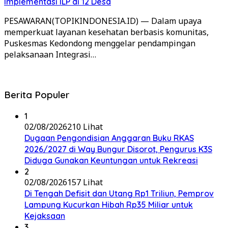
Implementasi ILP di 12 Desa
PESAWARAN(TOPIKINDONESIA.ID) — Dalam upaya
memperkuat layanan kesehatan berbasis komunitas,
Puskesmas Kedondong menggelar pendampingan
pelaksanaan Integrasi…
Berita Populer
1
02/08/2026
210 Lihat
Dugaan Pengondisian Anggaran Buku RKAS
2026/2027 di Way Bungur Disorot, Pengurus K3S
Diduga Gunakan Keuntungan untuk Rekreasi
2
02/08/2026
157 Lihat
Di Tengah Defisit dan Utang Rp1 Triliun, Pemprov
Lampung Kucurkan Hibah Rp35 Miliar untuk
Kejaksaan
3