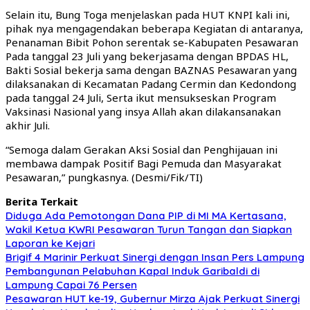
Selain itu, Bung Toga menjelaskan pada HUT KNPI kali ini,
pihak nya mengagendakan beberapa Kegiatan di antaranya,
Penanaman Bibit Pohon serentak se-Kabupaten Pesawaran
Pada tanggal 23 Juli yang bekerjasama dengan BPDAS HL,
Bakti Sosial bekerja sama dengan BAZNAS Pesawaran yang
dilaksanakan di Kecamatan Padang Cermin dan Kedondong
pada tanggal 24 Juli, Serta ikut mensukseskan Program
Vaksinasi Nasional yang insya Allah akan dilakansanakan
akhir Juli.
“Semoga dalam Gerakan Aksi Sosial dan Penghijauan ini
membawa dampak Positif Bagi Pemuda dan Masyarakat
Pesawaran,” pungkasnya. (Desmi/Fik/TI)
Berita Terkait
Diduga Ada Pemotongan Dana PIP di MI MA Kertasana,
Wakil Ketua KWRI Pesawaran Turun Tangan dan Siapkan
Laporan ke Kejari
Brigif 4 Marinir Perkuat Sinergi dengan Insan Pers Lampung
Pembangunan Pelabuhan Kapal Induk Garibaldi di
Lampung Capai 76 Persen
Pesawaran HUT ke-19, Gubernur Mirza Ajak Perkuat Sinergi