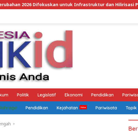
uk Infrastruktur dan Hilirisasi Pertanian
Dugaan Pe
kum
Politik
Legislatif
Ekonomi
Pendidikan
Pariwis
Olahraga
Pendidikan
Kejahatan
Pariwisata
Topik
engah
Ber