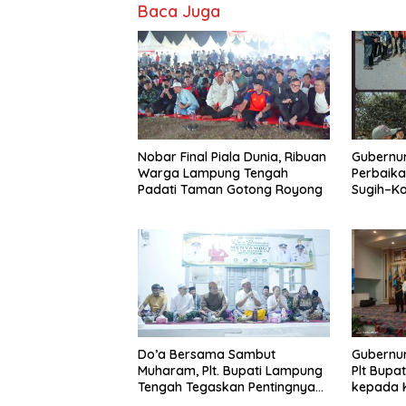
Baca Juga
Nobar Final Piala Dunia, Ribuan
Gubernur
Warga Lampung Tengah
Perbaika
Padati Taman Gotong Royong
Sugih–Ko
Mutu Pek
Do’a Bersama Sambut
Gubernur
Muharam, Plt. Bupati Lampung
Plt Bupa
Tengah Tegaskan Pentingnya
kepada 
Kolaborasi dan Kerukunan