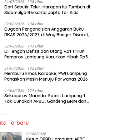
31/07/2026
336 Lihat
Dari Sebutir Telur, Harapan Itu Tumbuh di
Sidomulyo Bersama Japfa for Kids
02/08/2026
194 Lihat
Dugaan Pengondisian Anggaran Buku
RKAS 2026/2027 di Way Bungur Disorot,
Pengurus K3S Diduga Gunakan
Keuntungan untuk Rekreasi
02/08/2026
143 Lihat
Di Tengah Defisit dan Utang Rp1 Triliun,
Pemprov Lampung Kucurkan Hibah Rp35
Miliar untuk Kejaksaan
31/07/2026
132 Lihat
Memburu Emas Karaoke, PWI Lampung
Panaskan Mesin Menuju Porwanas 2026
04/08/2026
124 Lihat
Sekdaprov Marindo: Satelit Lampung-1
Tak Gunakan APBD, Gandeng BRIN dan
STAR.VISION Fokus Dukung Pembangunan
Berbasis Data
ita Terbaru
06/08/2026
Ketua DPRD Lampung: APBD