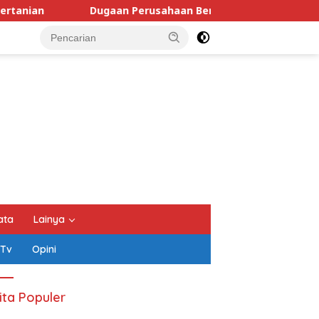
rusahaan Beralamat Fiktif Pemenang Proyek Kejati dan Kejar
ata
Lainya
 Tv
Opini
ita Populer