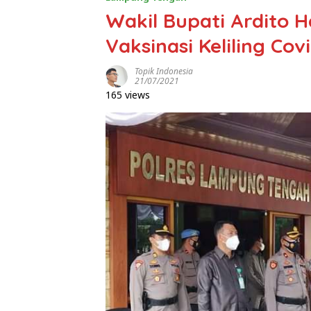
Wakil Bupati Ardito H
Vaksinasi Keliling Covi
Topik Indonesia
21/07/2021
165 views