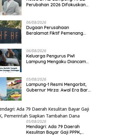
Perubahan 2026 Difokuskan
untuk Infrastruktur dan
Hilirisasi Pertanian
06/08/2026
Dugaan Perusahaan
Beralamat Fiktif Pemenang
Proyek Kejati dan Kejari di
Lampung, Alamat Kantor
Ternyata Rumah Kosong dan
06/08/2026
Lahan Kosong, Dinas PKPCK
Keluarga Pengurus PWI
Disorot
Lampung Mengaku Diancam
Tetangga, Terpaksa Mengungsi
Dini Hari
05/08/2026
Lampung-1 Resmi Mengorbit,
Gubernur Mirza: Awal Era Baru
Pemanfaatan Teknologi
Antariksa untuk Pembangunan
05/08/2026
Mendagri: Ada 79 Daerah
Kesulitan Bayar Gaji PPPK,
Pemerintah Siapkan Tambahan