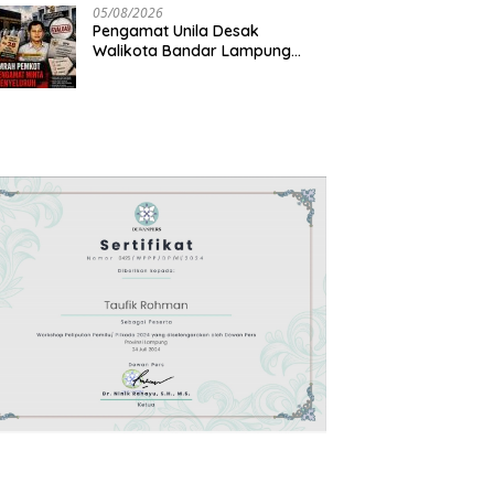
Dana
05/08/2026
Pengamat Unila Desak
Walikota Bandar Lampung
Evaluasi Program Umrah
Gratis, Transparansi Anggaran
Jadi Sorotan