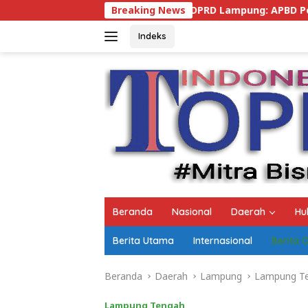
Langsung
Ketua DPRD Lampung: APBD Perubahan 2026 Difokuskan unt
Breaking News
ke
konten
Indeks
Beranda
Nasional
Daerah
Hu
Berita Utama
Internasional
Berita 
Beranda
Daerah
Lampung
Lampung T
Lampung Tengah