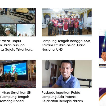
 Mirza Tinjau
Lampung Tengah Bangga, SSB
n Jalan Gunung
Sairam FC Raih Gelar Juara
ta Gajah, Tekankan
Nasional U-13
erjaan
 Mirza Serahkan SK
Puskada Ingatkan Polda
ti Lampung Tengah
Lampung Ada Potensi
Komang Koheri
Kejahatan Berlapis dalam
Skandal Honorer Fiktif Metro