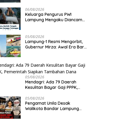
Lampung, Alamat Kantor
Ternyata Rumah Kosong dan
06/08/2026
Lahan Kosong, Dinas PKPCK
Keluarga Pengurus PWI
Disorot
Lampung Mengaku Diancam
Tetangga, Terpaksa Mengungsi
Dini Hari
05/08/2026
Lampung-1 Resmi Mengorbit,
Gubernur Mirza: Awal Era Baru
Pemanfaatan Teknologi
Antariksa untuk Pembangunan
05/08/2026
Mendagri: Ada 79 Daerah
Kesulitan Bayar Gaji PPPK,
Pemerintah Siapkan Tambahan
Dana
05/08/2026
Pengamat Unila Desak
Walikota Bandar Lampung
Evaluasi Program Umrah
Gratis, Transparansi Anggaran
Jadi Sorotan