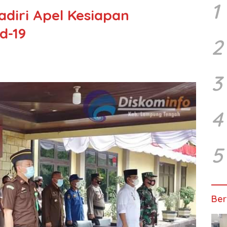
1
adiri Apel Kesiapan
d-19
2
3
4
5
Ber