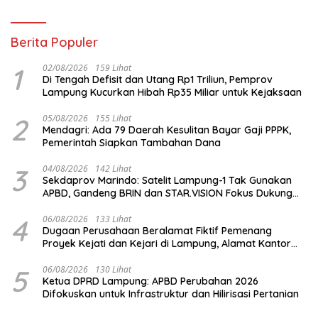
Berita Populer
1
02/08/2026
159 Lihat
Di Tengah Defisit dan Utang Rp1 Triliun, Pemprov
Lampung Kucurkan Hibah Rp35 Miliar untuk Kejaksaan
2
05/08/2026
155 Lihat
Mendagri: Ada 79 Daerah Kesulitan Bayar Gaji PPPK,
Pemerintah Siapkan Tambahan Dana
3
04/08/2026
142 Lihat
Sekdaprov Marindo: Satelit Lampung-1 Tak Gunakan
APBD, Gandeng BRIN dan STAR.VISION Fokus Dukung
Pembangunan Berbasis Data
4
06/08/2026
133 Lihat
Dugaan Perusahaan Beralamat Fiktif Pemenang
Proyek Kejati dan Kejari di Lampung, Alamat Kantor
Ternyata Rumah Kosong dan Lahan Kosong, Dinas
PKPCK Disorot
5
06/08/2026
130 Lihat
Ketua DPRD Lampung: APBD Perubahan 2026
Difokuskan untuk Infrastruktur dan Hilirisasi Pertanian