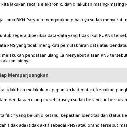
tu kita lakukan secara elektronik, dan dilakukan masing-masing
rja sama BKN Paryono mengatakan pihaknya sudah menyurati mas
 untuk segera diperiksa data-data yang tidak ikut PUPNS tersebu
 data PNS yang tidak mengikuti pemutakhiran data atau pendat
ikut melakukan pendataan ulang. Ia menyebut alasan PNS terse
n alasan lainnya.
 Siap Memperjuangkan
 tidak bisa melakukan apapun terkait mutasi, kenaikan pangka
alam pendataan ulang itu seharusnya sudah berangsur berkur
a fiktif yang belum diketahui kepastian identitas dan status 
sudah tidak ada (tidak aktif sebagai PNS) atau orang tersebut ma