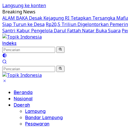
Langsung ke konten
Breaking News
ALAM BAKA Desak Kejagung RI Tetapkan Tersangka Mafia 
Siap Turun ke Desa
Rp20,5 Triliun Digelontorkan Pemeri
Santri Kabur, Pengelola Darul Fattah Natar Buka Suara
Pe
Indeks
Beranda
Nasional
Daerah
Lampung
Bandar Lampung
Pesawaran