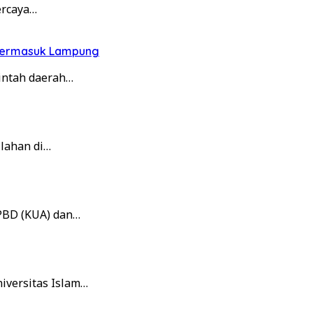
ercaya…
, Termasuk Lampung
intah daerah…
lahan di…
PBD (KUA) dan…
iversitas Islam…