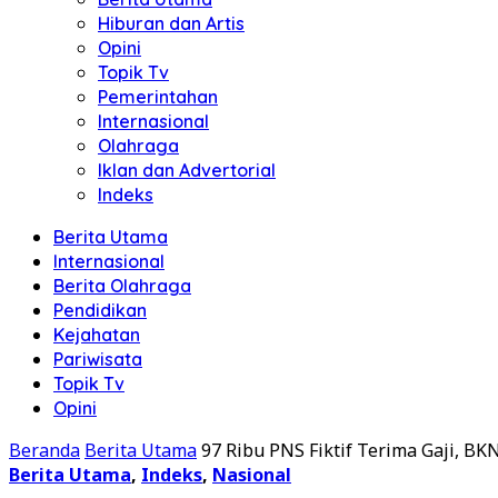
Hiburan dan Artis
Opini
Topik Tv
Pemerintahan
Internasional
Olahraga
Iklan dan Advertorial
Indeks
Berita Utama
Internasional
Berita Olahraga
Pendidikan
Kejahatan
Pariwisata
Topik Tv
Opini
Beranda
Berita Utama
97 Ribu PNS Fiktif Terima Gaji, BK
Berita Utama
,
Indeks
,
Nasional