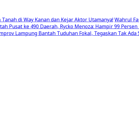
Tanah di Way Kanan dan Kejar Aktor Utamanya!
Wahrul Fa
ntah Pusat ke 490 Daerah, Rycko Menoza: Hampir 99 Pers
mprov Lampung Bantah Tuduhan Fokal, Tegaskan Tak Ada S