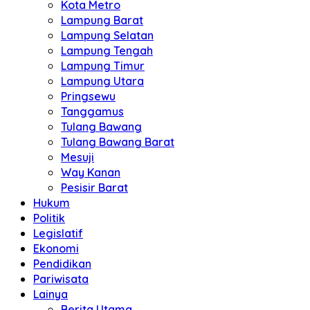
Kota Metro
Lampung Barat
Lampung Selatan
Lampung Tengah
Lampung Timur
Lampung Utara
Pringsewu
Tanggamus
Tulang Bawang
Tulang Bawang Barat
Mesuji
Way Kanan
Pesisir Barat
Hukum
Politik
Legislatif
Ekonomi
Pendidikan
Pariwisata
Lainya
Berita Utama