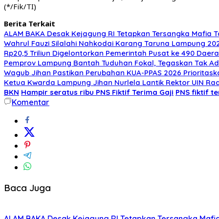
(*/Fik/TI)
Berita Terkait
ALAM BAKA Desak Kejagung RI Tetapkan Tersangka Mafia T
Wahrul Fauzi Silalahi Nahkodai Karang Taruna Lampung 202
Rp20,5 Triliun Digelontorkan Pemerintah Pusat ke 490 Da
Pemprov Lampung Bantah Tuduhan Fokal, Tegaskan Tak Ada
Wagub Jihan Pastikan Perubahan KUA-PPAS 2026 Prioritask
Ketua Kwarda Lampung Jihan Nurlela Lantik Rektor UIN Ra
BKN
Hampir seratus ribu PNS Fiktif Terima Gaji
PNS fiktif t
Komentar
Baca Juga
ALAM BAKA Desak Kejagung RI Tetapkan Tersangka Mafia