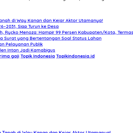
anah di Way Kanan dan Kejar Aktor Utamanya!
6–2031, Siap Turun ke Desa
erah, Rycko Menoza: Hampir 99 Persen Kabupaten/Kota, Term
 Surat yang Bertentangan Soal Status Lahan
an Pelayanan Publik
den Intan Jadi Kamabigus
erima gaji
Topik Indonesia
Topikindonesia.id
 Tanah di Way Kanan dan Kejar Aktor Utamanya!