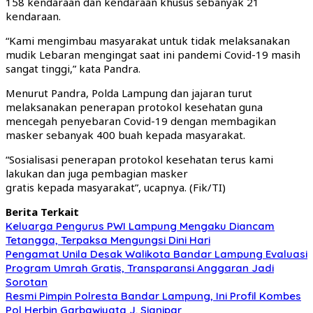
158 kendaraan dan kendaraan khusus sebanyak 21
kendaraan.
“Kami mengimbau masyarakat untuk tidak melaksanakan
mudik Lebaran mengingat saat ini pandemi Covid-19 masih
sangat tinggi,” kata Pandra.
Menurut Pandra, Polda Lampung dan jajaran turut
melaksanakan penerapan protokol kesehatan guna
mencegah penyebaran Covid-19 dengan membagikan
masker sebanyak 400 buah kepada masyarakat.
“Sosialisasi penerapan protokol kesehatan terus kami
lakukan dan juga pembagian masker
gratis kepada masyarakat”, ucapnya. (Fik/TI)
Berita Terkait
Keluarga Pengurus PWI Lampung Mengaku Diancam
Tetangga, Terpaksa Mengungsi Dini Hari
Pengamat Unila Desak Walikota Bandar Lampung Evaluasi
Program Umrah Gratis, Transparansi Anggaran Jadi
Sorotan
Resmi Pimpin Polresta Bandar Lampung, Ini Profil Kombes
Pol Herbin Garbawiyata J. Sianipar