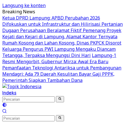
Langsung ke konten
Breaking News
Ketua DPRD Lampung: APBD Perubahan 2026
Difokuskan untuk Infrastruktur dan Hilirisasi Pertanian
Dugaan Perusahaan Beralamat Fiktif Pemenang Proyek
Kejati dan Kejari di Lampung, Alamat Kantor Ternyata
Rumah Kosong dan Lahan Kosong, Dinas PKPCK Disorot
Keluarga Pengurus PWI Lampung Mengaku Diancam
Tetangga, Terpaksa Mengungsi Dini Hari
Lampung-1
Resmi Mengorbit, Gubernur Mirza: Awal Era Baru
Pemanfaatan Teknologi Antariksa untuk Pembangunan
Mendagri: Ada 79 Daerah Kesulitan Bayar Gaji PPPK,
Pemerintah Siapkan Tambahan Dana
Indeks