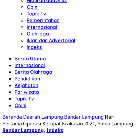
Hiburan dan Artis
Opini
Topik Tv
Pemerintahan
Internasional
Olahraga
Iklan dan Advertorial
Indeks
Berita Utama
Internasional
Berita Olahraga
Pendidikan
Kejahatan
Pariwisata
Topik Tv
Opini
Beranda
Daerah
Lampung
Bandar Lampung
Hari
Pertama Operasi Ketupat Krakatau 2021, Polda Lampung
Bandar Lampung
,
Indeks