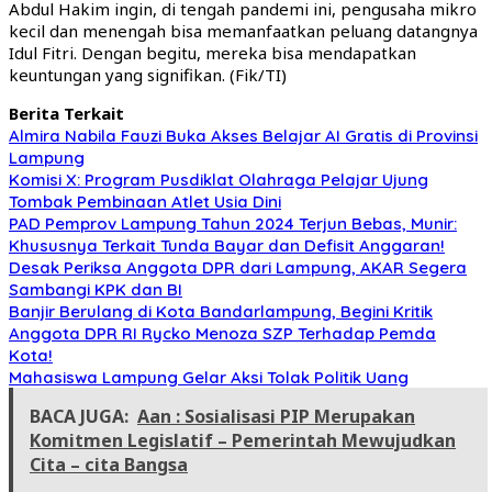
Abdul Hakim ingin, di tengah pandemi ini, pengusaha mikro
kecil dan menengah bisa memanfaatkan peluang datangnya
Idul Fitri. Dengan begitu, mereka bisa mendapatkan
keuntungan yang signifikan. (Fik/TI)
Berita Terkait
Almira Nabila Fauzi Buka Akses Belajar AI Gratis di Provinsi
Lampung
Komisi X: Program Pusdiklat Olahraga Pelajar Ujung
Tombak Pembinaan Atlet Usia Dini
PAD Pemprov Lampung Tahun 2024 Terjun Bebas, Munir:
Khususnya Terkait Tunda Bayar dan Defisit Anggaran!
Desak Periksa Anggota DPR dari Lampung, AKAR Segera
Sambangi KPK dan BI
Banjir Berulang di Kota Bandarlampung, Begini Kritik
Anggota DPR RI Rycko Menoza SZP Terhadap Pemda
Kota!
Mahasiswa Lampung Gelar Aksi Tolak Politik Uang
BACA JUGA:
Aan : Sosialisasi PIP Merupakan
Komitmen Legislatif – Pemerintah Mewujudkan
Cita – cita Bangsa