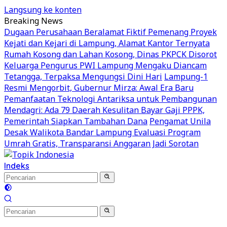
Langsung ke konten
Breaking News
Dugaan Perusahaan Beralamat Fiktif Pemenang Proyek
Kejati dan Kejari di Lampung, Alamat Kantor Ternyata
Rumah Kosong dan Lahan Kosong, Dinas PKPCK Disorot
Keluarga Pengurus PWI Lampung Mengaku Diancam
Tetangga, Terpaksa Mengungsi Dini Hari
Lampung-1
Resmi Mengorbit, Gubernur Mirza: Awal Era Baru
Pemanfaatan Teknologi Antariksa untuk Pembangunan
Mendagri: Ada 79 Daerah Kesulitan Bayar Gaji PPPK,
Pemerintah Siapkan Tambahan Dana
Pengamat Unila
Desak Walikota Bandar Lampung Evaluasi Program
Umrah Gratis, Transparansi Anggaran Jadi Sorotan
Indeks