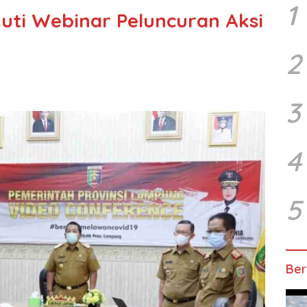
1
ti Webinar Peluncuran Aksi
2
3
4
5
Ber