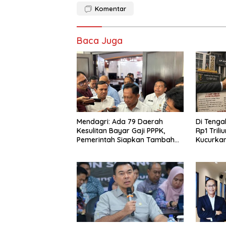
Komentar
Baca Juga
Mendagri: Ada 79 Daerah
Di Tenga
Kesulitan Bayar Gaji PPPK,
Rp1 Tril
Pemerintah Siapkan Tambahan
Kucurkan
Dana
untuk Ke