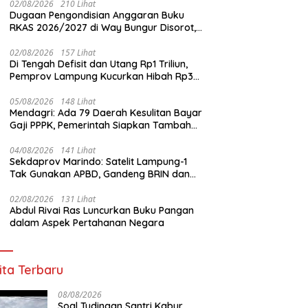
02/08/2026
210 Lihat
Dugaan Pengondisian Anggaran Buku
RKAS 2026/2027 di Way Bungur Disorot,
Pengurus K3S Diduga Gunakan
Keuntungan untuk Rekreasi
02/08/2026
157 Lihat
Di Tengah Defisit dan Utang Rp1 Triliun,
Pemprov Lampung Kucurkan Hibah Rp35
Miliar untuk Kejaksaan
05/08/2026
148 Lihat
Mendagri: Ada 79 Daerah Kesulitan Bayar
Gaji PPPK, Pemerintah Siapkan Tambahan
Dana
04/08/2026
141 Lihat
Sekdaprov Marindo: Satelit Lampung-1
Tak Gunakan APBD, Gandeng BRIN dan
STAR.VISION Fokus Dukung Pembangunan
Berbasis Data
02/08/2026
131 Lihat
Abdul Rivai Ras Luncurkan Buku Pangan
dalam Aspek Pertahanan Negara
ita Terbaru
08/08/2026
Soal Tudingan Santri Kabur,