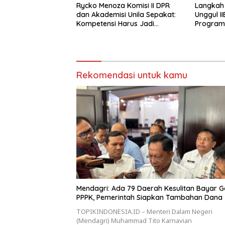
Rycko Menoza Komisi II DPR
Langkah
dan Akademisi Unila Sepakat:
Unggul I
Kompetensi Harus Jadi
Program 
Prioritas, Batas Usia JPT Perlu
Dikaji Ulang
Rekomendasi untuk kamu
Mendagri: Ada 79 Daerah Kesulitan Bayar Ga
PPPK, Pemerintah Siapkan Tambahan Dana
TOPIKINDONESIA.ID – Menteri Dalam Negeri
(Mendagri) Muhammad Tito Karnavian