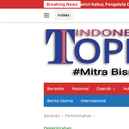
Langsung
 Tudingan Santri Kabur, Pengelola Darul Fattah Natar Buka Sua
Breaking News
ke
konten
Indeks
Beranda
Nasional
Daerah
Hu
Berita Utama
Internasional
Berita 
Beranda
Pemerintahan
Pemerintahan