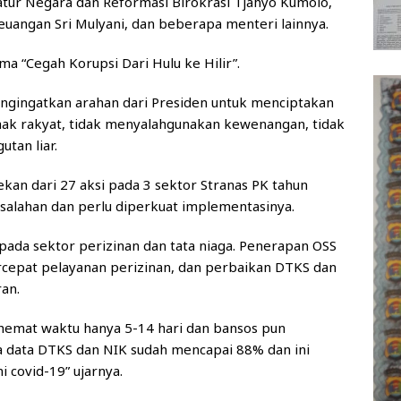
tur Negara dan Reformasi Birokrasi Tjahyo Kumolo,
Keuangan Sri Mulyani, dan beberapa menteri lainnya.
a “Cegah Korupsi Dari Hulu ke Hilir”.
gingatkan arahan dari Presiden untuk menciptakan
hak rakyat, tidak menyalahgunakan kewenangan, tidak
tan liar.
kan dari 27 aksi pada 3 sektor Stranas PK tahun
alahan dan perlu diperkuat implementasinya.
pada sektor perizinan dan tata niaga. Penerapan OSS
rcepat pelayanan perizinan, dan perbaikan DTKS dan
ran.
hemat waktu hanya 5-14 hari dan bansos pun
a data DTKS dan NIK sudah mencapai 88% dan ini
 covid-19” ujarnya.