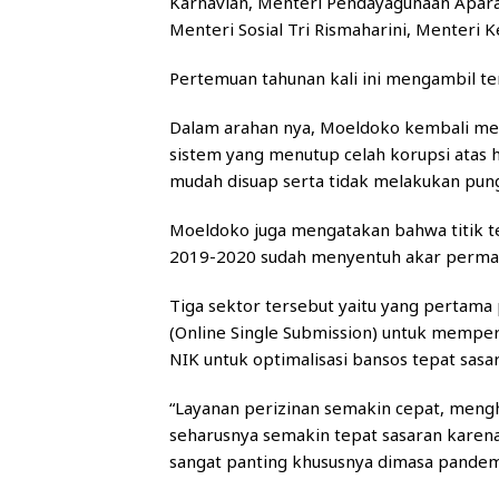
Karnavian, Menteri Pendayagunaan Apara
Menteri Sosial Tri Rismaharini, Menteri 
Pertemuan tahunan kali ini mengambil tem
Dalam arahan nya, Moeldoko kembali men
sistem yang menutup celah korupsi atas 
mudah disuap serta tidak melakukan pungu
Moeldoko juga mengatakan bahwa titik te
2019-2020 sudah menyentuh akar permas
Tiga sektor tersebut yaitu yang pertama 
(Online Single Submission) untuk mempe
NIK untuk optimalisasi bansos tepat sasa
“Layanan perizinan semakin cepat, meng
seharusnya semakin tepat sasaran karen
sangat panting khususnya dimasa pandemi