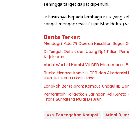
sehingga target dapat dipenuhi.
“Khususnya kepada lembaga KPK yang selam
sangat mengapresiasi” ujar Moeldoko. (A
Berita Terkait
Mendagri: Ada 79 Daerah Kesulitan Bayar 
Di Tengah Defisit dan Utang Rp1 Triliun, P
Kejaksaan
Abdul Wachid Komisi VIII DPR Minta Aturan 
Rycko Menoza Komisi II DPR dan Akademisi U
Usia JPT Perlu Dikaji Ulang
Langkah Bersejarah: Kampus Unggul IIB Da
Pemerintah Targetkan Jaringan Rel Kereta 
Trans Sumatera Mulai Disusun
Aksi Pencegahan Korupsi
Arinal Djun