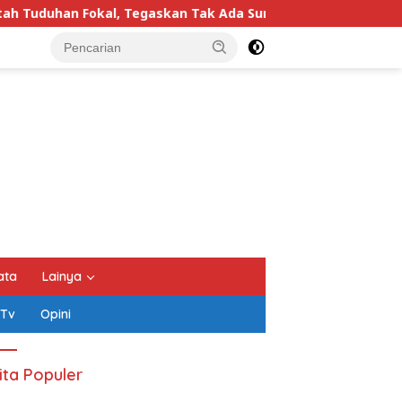
 Tak Ada Surat yang Bertentangan Soal Status Lahan
ata
Lainya
 Tv
Opini
ita Populer