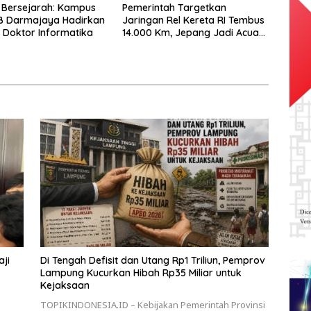
 Bersejarah: Kampus
Pemerintah Targetkan
IB Darmajaya Hadirkan
Jaringan Rel Kereta RI Tembus
Doktor Informatika
14.000 Km, Jepang Jadi Acuan,
Master Plan Trans Sumatera
Mulai Disusun
ji
Di Tengah Defisit dan Utang Rp1 Triliun, Pemprov
Lampung Kucurkan Hibah Rp35 Miliar untuk
Kejaksaan
TOPIKINDONESIA.ID – Kebijakan Pemerintah Provinsi