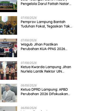
Pengelola Darul Fattah Natar
Buka Suara
07/08/2026
Pemprov Lampung Bantah
Tuduhan Fokal, Tegaskan Tak
Ada Surat yang Bertentangan
Soal Status Lahan
07/08/2026
Wagub Jihan Pastikan
Perubahan KUA-PPAS 2026
Prioritaskan Pelayanan Publik
07/08/2026
Ketua Kwarda Lampung Jihan
Nurlela Lantik Rektor UIN
Raden Intan Jadi Kamabigus
06/08/2026
Ketua DPRD Lampung: APBD
Perubahan 2026 Difokuskan
untuk Infrastruktur dan
Hilirisasi Pertanian
06/08/2026