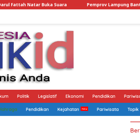
ra
Pemprov Lampung Bantah Tuduhan Fokal, Tegaskan
kum
Politik
Legislatif
Ekonomi
Pendidikan
Pariwis
Olahraga
Pendidikan
Kejahatan
Pariwisata
Topik
Ber