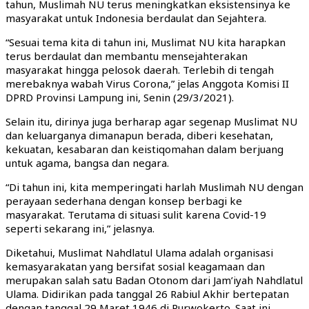
tahun, Muslimah NU terus meningkatkan eksistensinya ke
masyarakat untuk Indonesia berdaulat dan Sejahtera.
“Sesuai tema kita di tahun ini, Muslimat NU kita harapkan
terus berdaulat dan membantu mensejahterakan
masyarakat hingga pelosok daerah. Terlebih di tengah
merebaknya wabah Virus Corona,” jelas Anggota Komisi II
DPRD Provinsi Lampung ini, Senin (29/3/2021).
Selain itu, dirinya juga berharap agar segenap Muslimat NU
dan keluarganya dimanapun berada, diberi kesehatan,
kekuatan, kesabaran dan keistiqomahan dalam berjuang
untuk agama, bangsa dan negara.
“Di tahun ini, kita memperingati harlah Muslimah NU dengan
perayaan sederhana dengan konsep berbagi ke
masyarakat. Terutama di situasi sulit karena Covid-19
seperti sekarang ini,” jelasnya.
Diketahui, Muslimat Nahdlatul Ulama adalah organisasi
kemasyarakatan yang bersifat sosial keagamaan dan
merupakan salah satu Badan Otonom dari Jam’iyah Nahdlatul
Ulama. Didirikan pada tanggal 26 Rabiul Akhir bertepatan
dengan tanggal 29 Maret 1946 di Purwokerto. Saat ini,