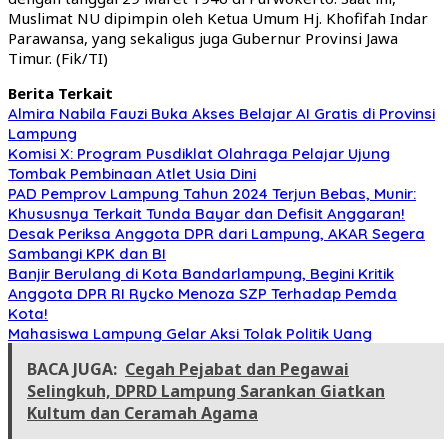
Muslimat NU dipimpin oleh Ketua Umum Hj. Khofifah Indar
Parawansa, yang sekaligus juga Gubernur Provinsi Jawa
Timur. (Fik/TI)
Berita Terkait
Almira Nabila Fauzi Buka Akses Belajar AI Gratis di Provinsi
Lampung
Komisi X: Program Pusdiklat Olahraga Pelajar Ujung
Tombak Pembinaan Atlet Usia Dini
PAD Pemprov Lampung Tahun 2024 Terjun Bebas, Munir:
Khususnya Terkait Tunda Bayar dan Defisit Anggaran!
Desak Periksa Anggota DPR dari Lampung, AKAR Segera
Sambangi KPK dan BI
Banjir Berulang di Kota Bandarlampung, Begini Kritik
Anggota DPR RI Rycko Menoza SZP Terhadap Pemda
Kota!
Mahasiswa Lampung Gelar Aksi Tolak Politik Uang
BACA JUGA:
Cegah Pejabat dan Pegawai
Selingkuh, DPRD Lampung Sarankan Giatkan
Kultum dan Ceramah Agama