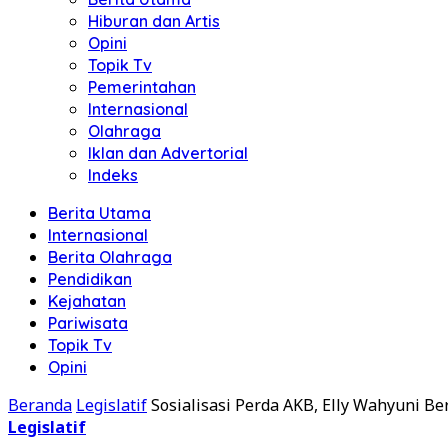
Hiburan dan Artis
Opini
Topik Tv
Pemerintahan
Internasional
Olahraga
Iklan dan Advertorial
Indeks
Berita Utama
Internasional
Berita Olahraga
Pendidikan
Kejahatan
Pariwisata
Topik Tv
Opini
Beranda
Legislatif
Sosialisasi Perda AKB, Elly Wahyuni B
Legislatif