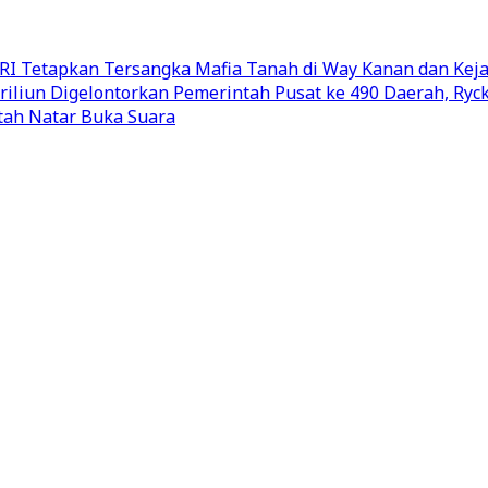
I Tetapkan Tersangka Mafia Tanah di Way Kanan dan Keja
riliun Digelontorkan Pemerintah Pusat ke 490 Daerah, Ry
ttah Natar Buka Suara