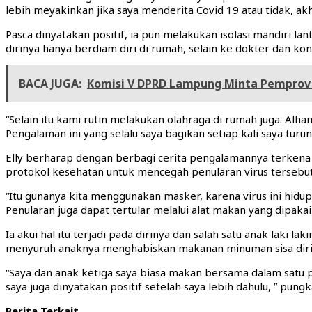
lebih meyakinkan jika saya menderita Covid 19 atau tidak, akh
Pasca dinyatakan positif, ia pun melakukan isolasi mandiri la
dirinya hanya berdiam diri di rumah, selain ke dokter dan k
BACA JUGA:
Komisi V DPRD Lampung Minta Pemprov 
“Selain itu kami rutin melakukan olahraga di rumah juga. Alh
Pengalaman ini yang selalu saya bagikan setiap kali saya turun
Elly berharap dengan berbagi cerita pengalamannya terken
protokol kesehatan untuk mencegah penularan virus tersebut
“Itu gunanya kita menggunakan masker, karena virus ini hidup d
Penularan juga dapat tertular melalui alat makan yang dipak
Ia akui hal itu terjadi pada dirinya dan salah satu anak laki l
menyuruh anaknya menghabiskan makanan minuman sisa diriny
“Saya dan anak ketiga saya biasa makan bersama dalam satu p
saya juga dinyatakan positif setelah saya lebih dahulu, ” pungk
Berita Terkait