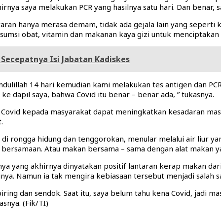
irnya saya melakukan PCR yang hasilnya satu hari. Dan benar, s
ntaran hanya merasa demam, tidak ada gejala lain yang seperti k
onsumsi obat, vitamin dan makanan kaya gizi untuk menciptakan
Secepatnya Isi Jabatan Kadiskes
amdulillah 14 hari kemudian kami melakukan tes antigen dan PCR
 ke dapil saya, bahwa Covid itu benar – benar ada, ” tukasnya.
a Covid kepada masyarakat dapat meningkatkan kesadaran mas
.
i rongga hidung dan tenggorokan, menular melalui air liur yang 
ai bersamaan. Atau makan bersama – sama dengan alat makan ya
akinya yang akhirnya dinyatakan positif lantaran kerap makan dar
a. Namun ia tak mengira kebiasaan tersebut menjadi salah sa
iring dan sendok. Saat itu, saya belum tahu kena Covid, jadi 
asnya. (Fik/TI)