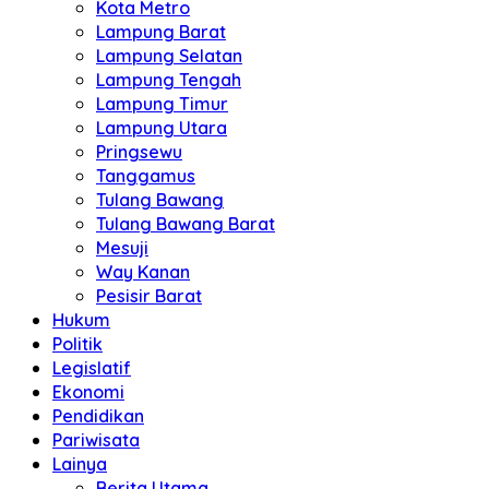
Kota Metro
Lampung Barat
Lampung Selatan
Lampung Tengah
Lampung Timur
Lampung Utara
Pringsewu
Tanggamus
Tulang Bawang
Tulang Bawang Barat
Mesuji
Way Kanan
Pesisir Barat
Hukum
Politik
Legislatif
Ekonomi
Pendidikan
Pariwisata
Lainya
Berita Utama