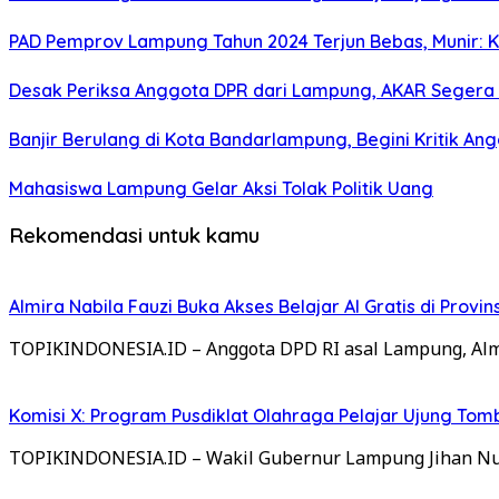
PAD Pemprov Lampung Tahun 2024 Terjun Bebas, Munir: K
Desak Periksa Anggota DPR dari Lampung, AKAR Segera
Banjir Berulang di Kota Bandarlampung, Begini Kritik 
Mahasiswa Lampung Gelar Aksi Tolak Politik Uang
Rekomendasi untuk kamu
Almira Nabila Fauzi Buka Akses Belajar AI Gratis di Provi
TOPIKINDONESIA.ID – Anggota DPD RI asal Lampung, Almi
Komisi X: Program Pusdiklat Olahraga Pelajar Ujung Tomb
TOPIKINDONESIA.ID – Wakil Gubernur Lampung Jihan Nur