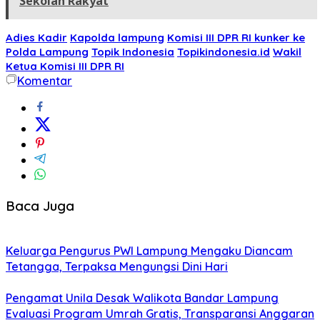
Sekolah Rakyat
Adies Kadir
Kapolda lampung
Komisi III DPR RI kunker ke
Polda Lampung
Topik Indonesia
Topikindonesia.id
Wakil
Ketua Komisi III DPR RI
Komentar
Baca Juga
Keluarga Pengurus PWI Lampung Mengaku Diancam
Tetangga, Terpaksa Mengungsi Dini Hari
Pengamat Unila Desak Walikota Bandar Lampung
Evaluasi Program Umrah Gratis, Transparansi Anggaran