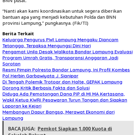
BNN pusat.
“Nanti akan kami koordinasikan untuk segera diberikan
bantuan apa yang menjadi kebutuhan Polda dan BNN
provinsi Lampung,” pungkasnya. (Fik/TI)
Berita Terkait
Keluarga Pengurus PWI Lampung Mengaku Diancam
Tetangga, Terpaksa Mengungsi Dini Hari
Pengamat Unila Desak Walikota Bandar Lampung Evaluasi
Program Umrah Gratis, Transparansi Anggaran Jadi
Sorotan
Resmi Pimpin Polresta Bandar Lampung, Ini Profil Kombes
Pol Herbin Garbawiyata J. Sianipar
Di Tengah Polemik Trotoar dan Halte, GEPAK Lampung
Dorong Kritik Berbasis Fakta dan Solusi
Diduga Ada Pemotongan Dana PIP di MI MA Kertasana,
Wakil Ketua KWRI Pesawaran Turun Tangan dan Siapkan
Laporan ke Kejari
Membangun Dapur Bangsa, Merawat Ekonomi dari
Lampung
BACA JUGA:
Pemkot Siapkan 1.000 Kuota di