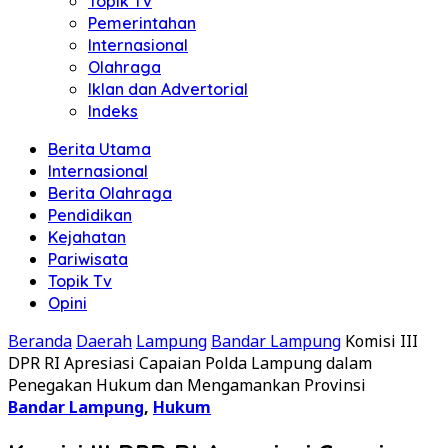
Topik Tv
Pemerintahan
Internasional
Olahraga
Iklan dan Advertorial
Indeks
Berita Utama
Internasional
Berita Olahraga
Pendidikan
Kejahatan
Pariwisata
Topik Tv
Opini
Beranda
Daerah
Lampung
Bandar Lampung
Komisi III
DPR RI Apresiasi Capaian Polda Lampung dalam
Penegakan Hukum dan Mengamankan Provinsi
Bandar Lampung
,
Hukum