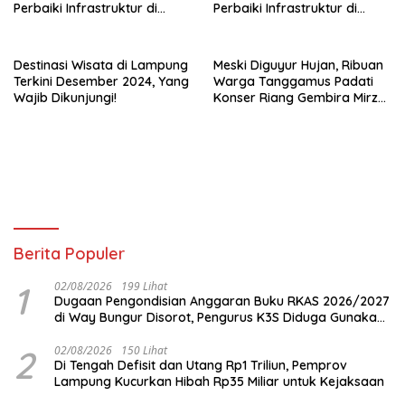
Perbaiki Infrastruktur di
Perbaiki Infrastruktur di
Kabupaten Tanggamus
Kabupaten Tanggamus
Destinasi Wisata di Lampung
Meski Diguyur Hujan, Ribuan
Terkini Desember 2024, Yang
Warga Tanggamus Padati
Wajib Dikunjungi!
Konser Riang Gembira Mirza-
Jihan
Berita Populer
1
02/08/2026
199 Lihat
Dugaan Pengondisian Anggaran Buku RKAS 2026/2027
di Way Bungur Disorot, Pengurus K3S Diduga Gunakan
Keuntungan untuk Rekreasi
2
02/08/2026
150 Lihat
Di Tengah Defisit dan Utang Rp1 Triliun, Pemprov
Lampung Kucurkan Hibah Rp35 Miliar untuk Kejaksaan