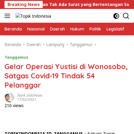
Langsung
kal, Tegaskan Tak Ada Surat yang Bertentangan Soal Status
Breaking News
ke
konten
Beranda
Nasional
Daerah
Hukum
Politik
Legislatif
E
Beranda
Daerah
Lampung
Tanggamus
Tanggamus
Gelar Operasi Yustisi di Wonosobo,
Satgas Covid-19 Tindak 54
Pelanggar
Topik Indonesia
17/02/2021
210 views
TOPIKINDONESIA.ID, TANGGAMUS
– Satuan Tugas