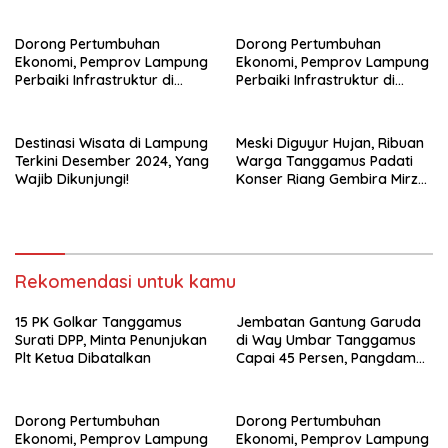
Dorong Pertumbuhan
Dorong Pertumbuhan
Ekonomi, Pemprov Lampung
Ekonomi, Pemprov Lampung
Perbaiki Infrastruktur di
Perbaiki Infrastruktur di
Kabupaten Tanggamus
Kabupaten Tanggamus
Destinasi Wisata di Lampung
Meski Diguyur Hujan, Ribuan
Terkini Desember 2024, Yang
Warga Tanggamus Padati
Wajib Dikunjungi!
Konser Riang Gembira Mirza-
Jihan
Rekomendasi untuk kamu
15 PK Golkar Tanggamus
Jembatan Gantung Garuda
Surati DPP, Minta Penunjukan
di Way Umbar Tanggamus
Plt Ketua Dibatalkan
Capai 45 Persen, Pangdam
XXI: Akses Warga Jadi
Prioritas
Dorong Pertumbuhan
Dorong Pertumbuhan
Ekonomi, Pemprov Lampung
Ekonomi, Pemprov Lampung