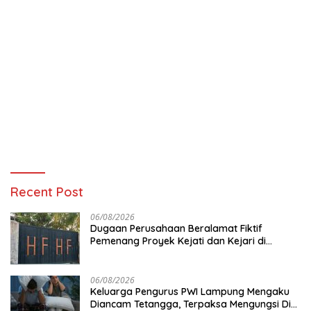
Recent Post
06/08/2026
Dugaan Perusahaan Beralamat Fiktif
Pemenang Proyek Kejati dan Kejari di
Lampung, Alamat Kantor Ternyata Rumah
Kosong dan Lahan Kosong, Dinas PKPCK
Disorot
06/08/2026
Keluarga Pengurus PWI Lampung Mengaku
Diancam Tetangga, Terpaksa Mengungsi Dini