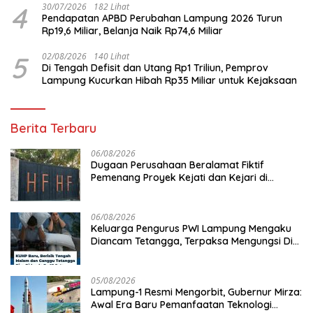
4
30/07/2026
182 Lihat
Pendapatan APBD Perubahan Lampung 2026 Turun
Rp19,6 Miliar, Belanja Naik Rp74,6 Miliar
5
02/08/2026
140 Lihat
Di Tengah Defisit dan Utang Rp1 Triliun, Pemprov
Lampung Kucurkan Hibah Rp35 Miliar untuk Kejaksaan
Berita Terbaru
06/08/2026
Dugaan Perusahaan Beralamat Fiktif
Pemenang Proyek Kejati dan Kejari di
Lampung, Alamat Kantor Ternyata Rumah
Kosong dan Lahan Kosong, Dinas PKPCK
Disorot
06/08/2026
Keluarga Pengurus PWI Lampung Mengaku
Diancam Tetangga, Terpaksa Mengungsi Dini
Hari
05/08/2026
Lampung-1 Resmi Mengorbit, Gubernur Mirza:
Awal Era Baru Pemanfaatan Teknologi