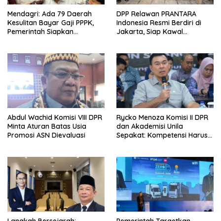
Mendagri: Ada 79 Daerah
DPP Relawan PRANTARA
Kesulitan Bayar Gaji PPPK,
Indonesia Resmi Berdiri di
Pemerintah Siapkan
Jakarta, Siap Kawal
Tambahan Dana
Program Pemerintahan
Prabowo
Abdul Wachid Komisi VIII DPR
Rycko Menoza Komisi II DPR
Minta Aturan Batas Usia
dan Akademisi Unila
Promosi ASN Dievaluasi
Sepakat: Kompetensi Harus
Jadi Prioritas, Batas Usia JPT
Perlu Dikaji Ulang
Langkah Bersejarah:
Pemerintah Targetkan