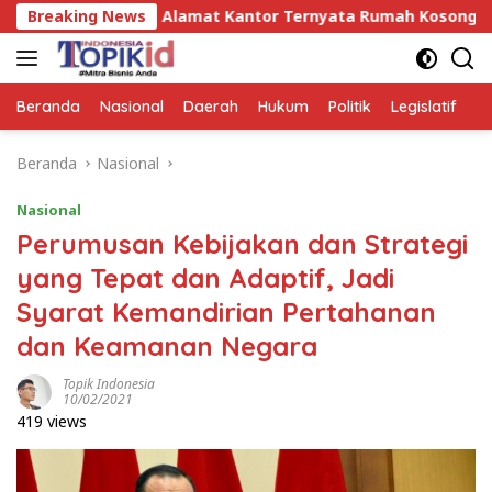
Langsung
g, Alamat Kantor Ternyata Rumah Kosong dan Lahan Kosong, D
Breaking News
ke
konten
Beranda
Nasional
Daerah
Hukum
Politik
Legislatif
E
Beranda
Nasional
Nasional
Perumusan Kebijakan dan Strategi
yang Tepat dan Adaptif, Jadi
Syarat Kemandirian Pertahanan
dan Keamanan Negara
Topik Indonesia
10/02/2021
419 views