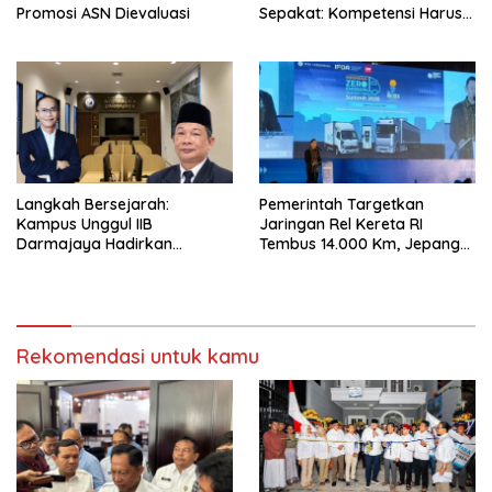
Promosi ASN Dievaluasi
Sepakat: Kompetensi Harus
Jadi Prioritas, Batas Usia JPT
Perlu Dikaji Ulang
Langkah Bersejarah:
Pemerintah Targetkan
Kampus Unggul IIB
Jaringan Rel Kereta RI
Darmajaya Hadirkan
Tembus 14.000 Km, Jepang
Program Doktor Informatika
Jadi Acuan, Master Plan
Trans Sumatera Mulai
Disusun
Rekomendasi untuk kamu