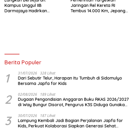
Kampus Unggul IIB
Jaringan Rel Kereta RI
Darmajaya Hadirkan
Tembus 14.000 Km, Jepang
Program Doktor Informatika
Jadi Acuan, Master Plan
Trans Sumatera Mulai
Disusun
Berita Populer
1
31/07/2026
328 Lihat
Dari Sebutir Telur, Harapan Itu Tumbuh di Sidomulyo
Bersama Japfa for Kids
2
02/08/2026
189 Lihat
Dugaan Pengondisian Anggaran Buku RKAS 2026/2027
di Way Bungur Disorot, Pengurus K3S Diduga Gunakan
Keuntungan untuk Rekreasi
3
30/07/2026
187 Lihat
Lampung Kembali Jadi Bagian Perjalanan Japfa for
Kids, Perkuat Kolaborasi Siapkan Generasi Sehat
Indonesia