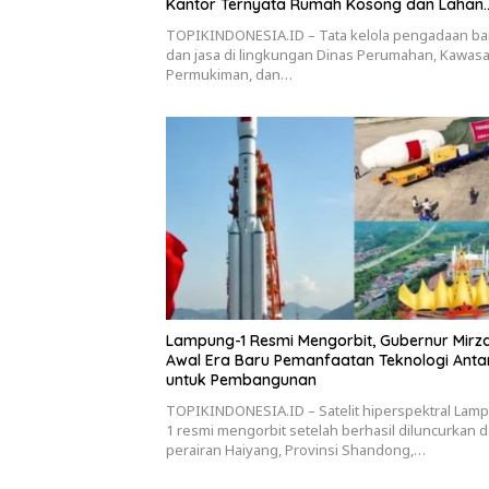
Kantor Ternyata Rumah Kosong dan Lahan
Kosong, Dinas PKPCK Disorot
TOPIKINDONESIA.ID – Tata kelola pengadaan b
dan jasa di lingkungan Dinas Perumahan, Kawas
Permukiman, dan…
Lampung-1 Resmi Mengorbit, Gubernur Mirza
Awal Era Baru Pemanfaatan Teknologi Anta
untuk Pembangunan
TOPIKINDONESIA.ID – Satelit hiperspektral Lam
1 resmi mengorbit setelah berhasil diluncurkan d
perairan Haiyang, Provinsi Shandong,…