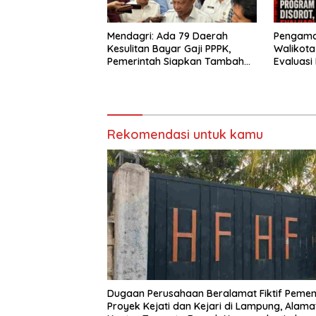
Mendagri: Ada 79 Daerah
Pengama
Kesulitan Bayar Gaji PPPK,
Walikot
Pemerintah Siapkan Tambahan
Evaluas
Dana
Gratis, 
Jadi Sor
Rekomendasi untuk kamu
Dugaan Perusahaan Beralamat Fiktif Peme
Proyek Kejati dan Kejari di Lampung, Alama