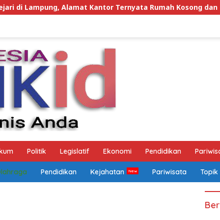
t Kantor Ternyata Rumah Kosong dan Lahan Kosong, Dinas PK
kum
Politik
Legislatif
Ekonomi
Pendidikan
Pariwis
Olahraga
Pendidikan
Kejahatan
Pariwisata
Topik
Ber