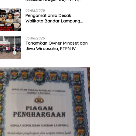
Pemerintah Siapkan Tambahan
Dana
05/08/2026
Pengamat Unila Desak
Walikota Bandar Lampung
Evaluasi Program Umrah
Gratis, Transparansi Anggaran
Jadi Sorotan
05/08/2026
Tanamkan Owner Mindset dan
Jiwa Wirausaha, PTPN IV
Regional VII Gelar
“BRONDOLAN & Culture
Booster” Lewat Olahraga
Bersama untuk Akselerasi
Kinerja