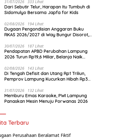
31/07/2026
333 Lihat
Dari Sebutir Telur, Harapan Itu Tumbuh di
Sidomulyo Bersama Japfa for Kids
02/08/2026
194 Lihat
Dugaan Pengondisian Anggaran Buku
RKAS 2026/2027 di Way Bungur Disorot,
Pengurus K3S Diduga Gunakan
Keuntungan untuk Rekreasi
30/07/2026
187 Lihat
Pendapatan APBD Perubahan Lampung
2026 Turun Rp19,6 Miliar, Belanja Naik
Rp74,6 Miliar
02/08/2026
143 Lihat
Di Tengah Defisit dan Utang Rp1 Triliun,
Pemprov Lampung Kucurkan Hibah Rp35
Miliar untuk Kejaksaan
31/07/2026
132 Lihat
Memburu Emas Karaoke, PWI Lampung
Panaskan Mesin Menuju Porwanas 2026
ita Terbaru