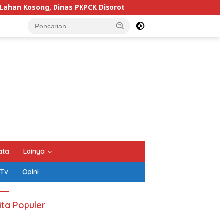
PCK Disorot
Keluarga Pengurus PWI Lampung Mengaku
ata
Lainya
 Tv
Opini
ita Populer