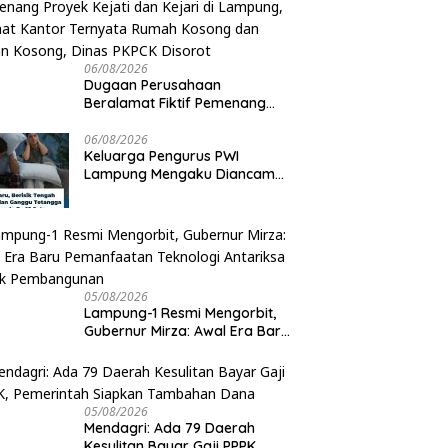
06/08/2026
Dugaan Perusahaan
Beralamat Fiktif Pemenang
Proyek Kejati dan Kejari di
Lampung, Alamat Kantor
06/08/2026
Keluarga Pengurus PWI
Ternyata Rumah Kosong dan
Lampung Mengaku Diancam
Lahan Kosong, Dinas PKPCK
Tetangga, Terpaksa Mengungsi
Disorot
Dini Hari
05/08/2026
Lampung-1 Resmi Mengorbit,
Gubernur Mirza: Awal Era Baru
Pemanfaatan Teknologi
Antariksa untuk Pembangunan
05/08/2026
Mendagri: Ada 79 Daerah
Kesulitan Bayar Gaji PPPK,