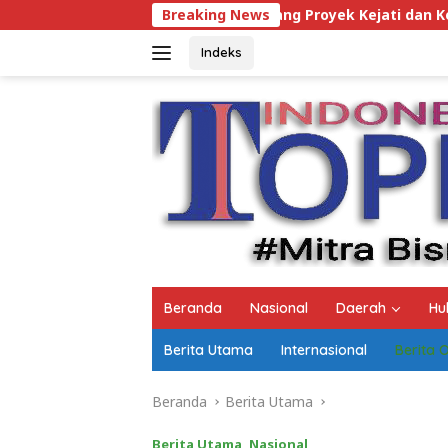
Langsung
Fiktif Pemenang Proyek Kejati dan Kejari di Lampung, Alama
Breaking News
ke
konten
Indeks
Beranda
Nasional
Daerah
Hu
Berita Utama
Internasional
Berita 
Beranda
Berita Utama
Berita Utama
,
Nasional