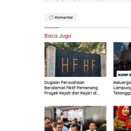
Komentar
Baca Juga
Dugaan Perusahaan
Keluarga
Beralamat Fiktif Pemenang
Lampung
Proyek Kejati dan Kejari di
Tetangga
Lampung, Alamat Kantor
Dini Hari
Ternyata Rumah Kosong dan
Lahan Kosong, Dinas PKPCK
Disorot