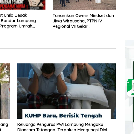
t Unila Desak
Tanamkan Owner Mindset dan
a Bandar Lampung
Jiwa Wirausaha, PTPN IV
i Program Umrah
Regional VII Gelar
Transparansi Anggaran
“BRONDOLAN & Culture
otan
Booster” Lewat Olahraga
Bersama untuk Akselerasi
Kinerja
nang
Keluarga Pengurus PWI Lampung Mengaku
t
Diancam Tetangga, Terpaksa Mengungsi Dini