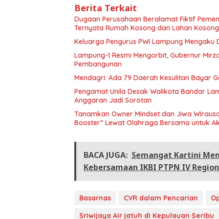
Berita Terkait
Dugaan Perusahaan Beralamat Fiktif Pemena
Ternyata Rumah Kosong dan Lahan Kosong,
Keluarga Pengurus PWI Lampung Mengaku D
Lampung-1 Resmi Mengorbit, Gubernur Mirza
Pembangunan
Mendagri: Ada 79 Daerah Kesulitan Bayar 
Pengamat Unila Desak Walikota Bandar Lam
Anggaran Jadi Sorotan
Tanamkan Owner Mindset dan Jiwa Wirausah
Booster” Lewat Olahraga Bersama untuk Aks
BACA JUGA:
Semangat Kartini Meny
Kebersamaan IKBI PTPN IV Regiona
Basarnas
CVR dalam Pencarian
Op
Sriwijaya Air jatuh di Kepulauan Seribu