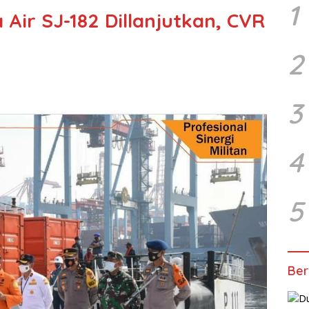
1
 Air SJ-182 Dillanjutkan, CVR
2
3
4
5
Ber