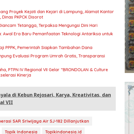
ng Proyek Kejati dan Kejari di Lampung, Alamat Kantor
 Dinas PKPCK Disorot
iancam Tetangga, Terpaksa Mengungsi Dini Hari
: Awal Era Baru Pemanfaatan Teknologi Antariksa untuk
Gaji PPPK, Pemerintah Siapkan Tambahan Dana
pung Evaluasi Program Umrah Gratis, Transparansi
a, PTPN IV Regional VII Gelar “BRONDOLAN & Culture
elerasi Kinerja
ala di Kebun Rejosari, Karya, Kreativitas, dan
l VII
erasi SAR Sriwijaya Air SJ-182 Dillanjutkan
Topik Indonesia
Topikindonesia.id