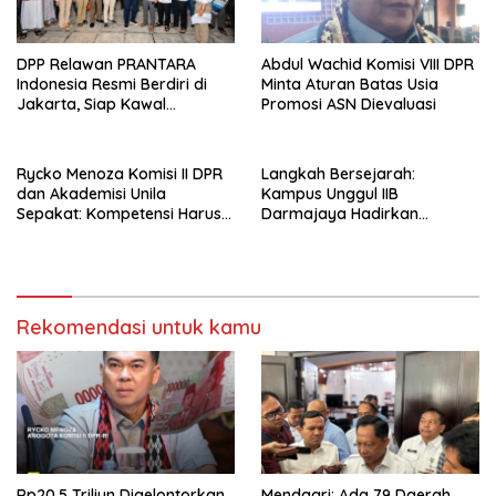
DPP Relawan PRANTARA
Abdul Wachid Komisi VIII DPR
Indonesia Resmi Berdiri di
Minta Aturan Batas Usia
Jakarta, Siap Kawal
Promosi ASN Dievaluasi
Program Pemerintahan
Prabowo
Rycko Menoza Komisi II DPR
Langkah Bersejarah:
dan Akademisi Unila
Kampus Unggul IIB
Sepakat: Kompetensi Harus
Darmajaya Hadirkan
Jadi Prioritas, Batas Usia JPT
Program Doktor Informatika
Perlu Dikaji Ulang
Rekomendasi untuk kamu
Rp20,5 Triliun Digelontorkan
Mendagri: Ada 79 Daerah