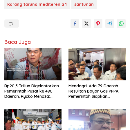
Karang taruna mediterenia 1
santunan
Baca Juga
Rp20,5 Triliun Digelontorkan
Mendagri: Ada 79 Daerah
Pemerintah Pusat ke 490
Kesulitan Bayar Gaji PPPK,
Daerah, Rycko Menoza:
Pemerintah Siapkan
Hampir 99 Persen
Tambahan Dana
Kabupaten/Kota, Termasuk
Lampung