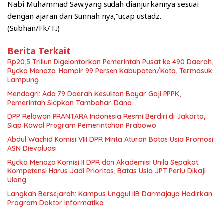
Nabi Muhammad Saw.yang sudah dianjurkannya sesuai
dengan ajaran dan Sunnah nya,”ucap ustadz.
(Subhan/Fk/TI)
Berita Terkait
Rp20,5 Triliun Digelontorkan Pemerintah Pusat ke 490 Daerah,
Rycko Menoza: Hampir 99 Persen Kabupaten/Kota, Termasuk
Lampung
Mendagri: Ada 79 Daerah Kesulitan Bayar Gaji PPPK,
Pemerintah Siapkan Tambahan Dana
DPP Relawan PRANTARA Indonesia Resmi Berdiri di Jakarta,
Siap Kawal Program Pemerintahan Prabowo
Abdul Wachid Komisi VIII DPR Minta Aturan Batas Usia Promosi
ASN Dievaluasi
Rycko Menoza Komisi II DPR dan Akademisi Unila Sepakat:
Kompetensi Harus Jadi Prioritas, Batas Usia JPT Perlu Dikaji
Ulang
Langkah Bersejarah: Kampus Unggul IIB Darmajaya Hadirkan
Program Doktor Informatika