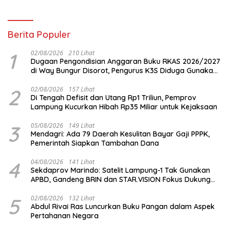
Berita Populer
1
02/08/2026
210 Lihat
Dugaan Pengondisian Anggaran Buku RKAS 2026/2027
di Way Bungur Disorot, Pengurus K3S Diduga Gunakan
Keuntungan untuk Rekreasi
2
02/08/2026
157 Lihat
Di Tengah Defisit dan Utang Rp1 Triliun, Pemprov
Lampung Kucurkan Hibah Rp35 Miliar untuk Kejaksaan
3
05/08/2026
149 Lihat
Mendagri: Ada 79 Daerah Kesulitan Bayar Gaji PPPK,
Pemerintah Siapkan Tambahan Dana
4
04/08/2026
141 Lihat
Sekdaprov Marindo: Satelit Lampung-1 Tak Gunakan
APBD, Gandeng BRIN dan STAR.VISION Fokus Dukung
Pembangunan Berbasis Data
5
02/08/2026
132 Lihat
Abdul Rivai Ras Luncurkan Buku Pangan dalam Aspek
Pertahanan Negara