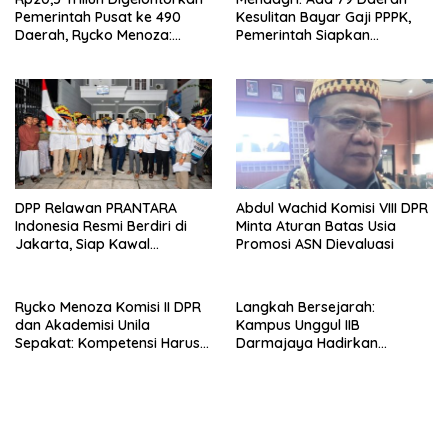
Pemerintah Pusat ke 490
Kesulitan Bayar Gaji PPPK,
Daerah, Rycko Menoza:
Pemerintah Siapkan
Hampir 99 Persen
Tambahan Dana
Kabupaten/Kota, Termasuk
Lampung
DPP Relawan PRANTARA
Abdul Wachid Komisi VIII DPR
Indonesia Resmi Berdiri di
Minta Aturan Batas Usia
Jakarta, Siap Kawal
Promosi ASN Dievaluasi
Program Pemerintahan
Prabowo
Rycko Menoza Komisi II DPR
Langkah Bersejarah:
dan Akademisi Unila
Kampus Unggul IIB
Sepakat: Kompetensi Harus
Darmajaya Hadirkan
Jadi Prioritas, Batas Usia JPT
Program Doktor Informatika
Perlu Dikaji Ulang