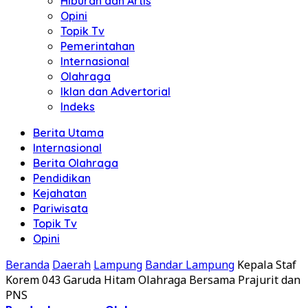
Hiburan dan Artis
Opini
Topik Tv
Pemerintahan
Internasional
Olahraga
Iklan dan Advertorial
Indeks
Berita Utama
Internasional
Berita Olahraga
Pendidikan
Kejahatan
Pariwisata
Topik Tv
Opini
Beranda
Daerah
Lampung
Bandar Lampung
Kepala Staf
Korem 043 Garuda Hitam Olahraga Bersama Prajurit dan
PNS