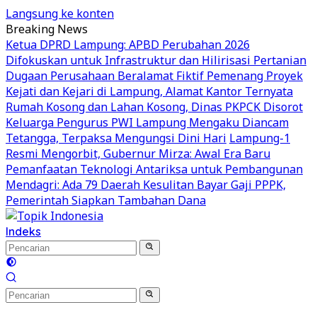
Langsung ke konten
Breaking News
Ketua DPRD Lampung: APBD Perubahan 2026
Difokuskan untuk Infrastruktur dan Hilirisasi Pertanian
Dugaan Perusahaan Beralamat Fiktif Pemenang Proyek
Kejati dan Kejari di Lampung, Alamat Kantor Ternyata
Rumah Kosong dan Lahan Kosong, Dinas PKPCK Disorot
Keluarga Pengurus PWI Lampung Mengaku Diancam
Tetangga, Terpaksa Mengungsi Dini Hari
Lampung-1
Resmi Mengorbit, Gubernur Mirza: Awal Era Baru
Pemanfaatan Teknologi Antariksa untuk Pembangunan
Mendagri: Ada 79 Daerah Kesulitan Bayar Gaji PPPK,
Pemerintah Siapkan Tambahan Dana
Indeks