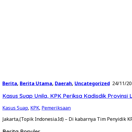
Berita
,
Berita Utama
,
Daerah
,
Uncategorized
24/11/2
Kasus Suap Unila, KPK Periksa Kadisdik Provins
Kasus Suap
,
KPK
,
Pemeriksaan
Jakarta,(Topik Indonesia.Id) – Di kabarnya Tim Penyidik 
Berita Populer