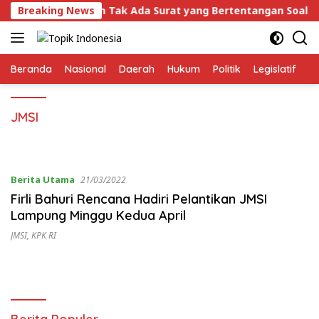
Langsung
okal, Tegaskan Tak Ada Surat yang Bertentangan Soal Stat
Breaking News
ke
konten
Beranda
Nasional
Daerah
Hukum
Politik
Legislatif
E
JMSI
Berita Utama
21/03/2022
Firli Bahuri Rencana Hadiri Pelantikan JMSI
Lampung Minggu Kedua April
JMSI
,
KPK RI