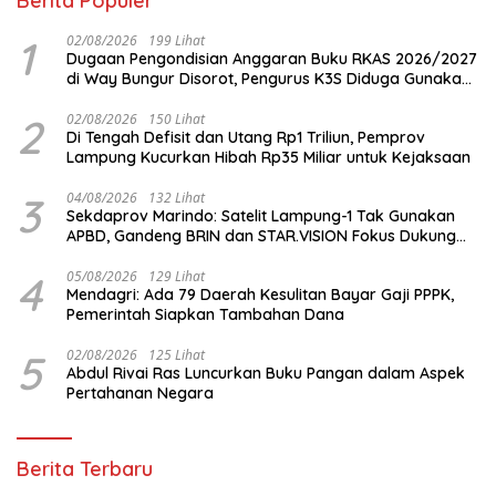
Berita Populer
1
02/08/2026
199 Lihat
Dugaan Pengondisian Anggaran Buku RKAS 2026/2027
di Way Bungur Disorot, Pengurus K3S Diduga Gunakan
Keuntungan untuk Rekreasi
2
02/08/2026
150 Lihat
Di Tengah Defisit dan Utang Rp1 Triliun, Pemprov
Lampung Kucurkan Hibah Rp35 Miliar untuk Kejaksaan
3
04/08/2026
132 Lihat
Sekdaprov Marindo: Satelit Lampung-1 Tak Gunakan
APBD, Gandeng BRIN dan STAR.VISION Fokus Dukung
Pembangunan Berbasis Data
4
05/08/2026
129 Lihat
Mendagri: Ada 79 Daerah Kesulitan Bayar Gaji PPPK,
Pemerintah Siapkan Tambahan Dana
5
02/08/2026
125 Lihat
Abdul Rivai Ras Luncurkan Buku Pangan dalam Aspek
Pertahanan Negara
Berita Terbaru