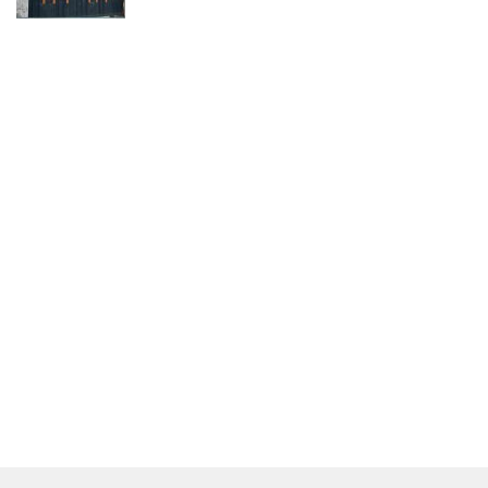
Lampung, Alamat Kantor Ternyata Rumah
Kosong dan Lahan Kosong, Dinas PKPCK
Disorot