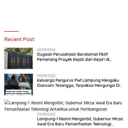
Recent Post
06/08/2026
Dugaan Perusahaan Beralamat Fiktif
Pemenang Proyek Kejati dan Kejari di
Lampung, Alamat Kantor Ternyata Rumah
Kosong dan Lahan Kosong, Dinas PKPCK
Disorot
06/08/2026
Keluarga Pengurus PWI Lampung Mengaku
Diancam Tetangga, Terpaksa Mengungsi Dini
Hari
05/08/2026
Lampung-1 Resmi Mengorbit, Gubernur Mirza:
Awal Era Baru Pemanfaatan Teknologi