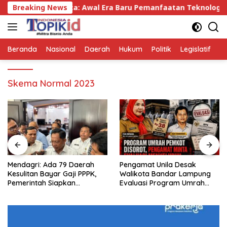
Langsung
Gubernur Mirza: Awal Era Baru Pemanfaatan Teknologi Anta
Breaking News
ke
konten
Beranda
Nasional
Daerah
Hukum
Politik
Legislatif
E
Skema Normal 2023
Mendagri: Ada 79 Daerah
Pengamat Unila Desak
Kesulitan Bayar Gaji PPPK,
Walikota Bandar Lampung
Pemerintah Siapkan
Evaluasi Program Umrah
Tambahan Dana
Gratis, Transparansi
Anggaran Jadi Sorotan