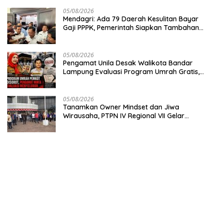
Antariksa untuk Pembangunan
05/08/2026
Mendagri: Ada 79 Daerah Kesulitan Bayar
Gaji PPPK, Pemerintah Siapkan Tambahan
Dana
05/08/2026
Pengamat Unila Desak Walikota Bandar
Lampung Evaluasi Program Umrah Gratis,
Transparansi Anggaran Jadi Sorotan
05/08/2026
Tanamkan Owner Mindset dan Jiwa
Wirausaha, PTPN IV Regional VII Gelar
“BRONDOLAN & Culture Booster” Lewat
Olahraga Bersama untuk Akselerasi Kinerja