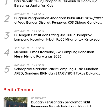
1
Dari Sebutir Telur, Harapan Itu Tumbuh di Sidomulyo
Bersama Japfa for Kids
2
02/08/2026
194 Lihat
Dugaan Pengondisian Anggaran Buku RKAS 2026/2027
di Way Bungur Disorot, Pengurus K3S Diduga Gunakan
Keuntungan untuk Rekreasi
3
02/08/2026
143 Lihat
Di Tengah Defisit dan Utang Rp1 Triliun, Pemprov
Lampung Kucurkan Hibah Rp35 Miliar untuk Kejaksaan
4
31/07/2026
132 Lihat
Memburu Emas Karaoke, PWI Lampung Panaskan
Mesin Menuju Porwanas 2026
5
04/08/2026
123 Lihat
Sekdaprov Marindo: Satelit Lampung-1 Tak Gunakan
APBD, Gandeng BRIN dan STAR.VISION Fokus Dukung
Pembangunan Berbasis Data
Berita Terbaru
06/08/2026
Dugaan Perusahaan Beralamat Fiktif
Pemenang Proyek Kejati dan Kejari di