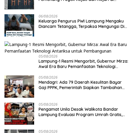
Lampung, Alamat Kantor Ternyata Rumah
Kosong dan Lahan Kosong, Dinas PKPCK
Disorot
06/08/2026
Keluarga Pengurus PWI Lampung Mengaku
Diancam Tetangga, Terpaksa Mengungsi Dini
Hari
05/08/2026
Lampung-1 Resmi Mengorbit, Gubernur Mirza:
Awal Era Baru Pemanfaatan Teknologi
Antariksa untuk Pembangunan
05/08/2026
Mendagri: Ada 79 Daerah Kesulitan Bayar
Gaji PPPK, Pemerintah Siapkan Tambahan
Dana
05/08/2026
Pengamat Unila Desak Walikota Bandar
Lampung Evaluasi Program Umrah Gratis,
Transparansi Anggaran Jadi Sorotan
05/08/2026