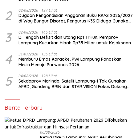
2
02/08/2026
197 Lihat
Dugaan Pengondisian Anggaran Buku RKAS 2026/2027
di Way Bungur Disorot, Pengurus K3S Diduga Gunakan
Keuntungan untuk Rekreasi
3
02/08/2026
146 Lihat
Di Tengah Defisit dan Utang Rp1 Triliun, Pemprov
Lampung Kucurkan Hibah Rp35 Miliar untuk Kejaksaan
4
31/07/2026
135 Lihat
Memburu Emas Karaoke, PWI Lampung Panaskan
Mesin Menuju Porwanas 2026
5
04/08/2026
128 Lihat
Sekdaprov Marindo: Satelit Lampung-1 Tak Gunakan
APBD, Gandeng BRIN dan STAR.VISION Fokus Dukung
Pembangunan Berbasis Data
Berita Terbaru
06/08/2026
Ketua DPRD Lampung: APBD Perubahan