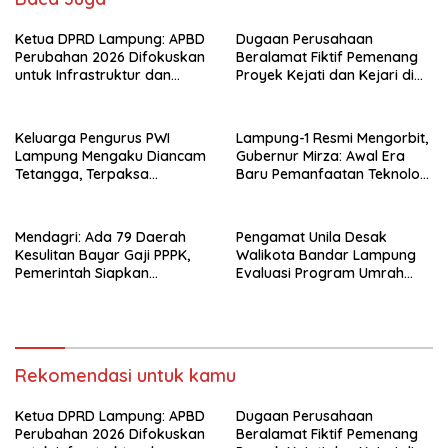
Ketua DPRD Lampung: APBD
Dugaan Perusahaan
Perubahan 2026 Difokuskan
Beralamat Fiktif Pemenang
untuk Infrastruktur dan
Proyek Kejati dan Kejari di
Hilirisasi Pertanian
Lampung, Alamat Kantor
Ternyata Rumah Kosong dan
Lahan Kosong, Dinas PKPCK
Keluarga Pengurus PWI
Lampung-1 Resmi Mengorbit,
Disorot
Lampung Mengaku Diancam
Gubernur Mirza: Awal Era
Tetangga, Terpaksa
Baru Pemanfaatan Teknologi
Mengungsi Dini Hari
Antariksa untuk
Pembangunan
Mendagri: Ada 79 Daerah
Pengamat Unila Desak
Kesulitan Bayar Gaji PPPK,
Walikota Bandar Lampung
Pemerintah Siapkan
Evaluasi Program Umrah
Tambahan Dana
Gratis, Transparansi
Anggaran Jadi Sorotan
Rekomendasi untuk kamu
Ketua DPRD Lampung: APBD
Dugaan Perusahaan
Perubahan 2026 Difokuskan
Beralamat Fiktif Pemenang