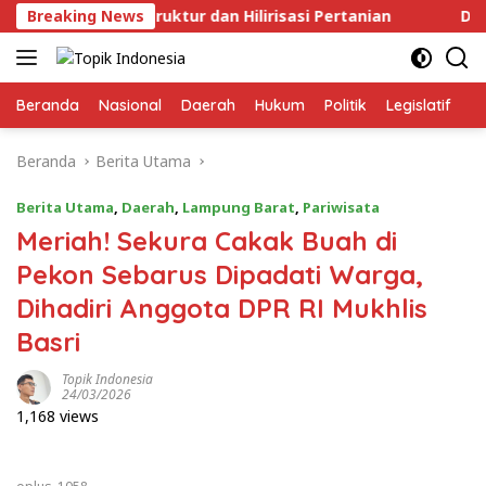
Langsung
k Infrastruktur dan Hilirisasi Pertanian
Breaking News
Dugaan Per
ke
konten
Beranda
Nasional
Daerah
Hukum
Politik
Legislatif
E
Beranda
Berita Utama
Berita Utama
,
Daerah
,
Lampung Barat
,
Pariwisata
Meriah! Sekura Cakak Buah di
Pekon Sebarus Dipadati Warga,
Dihadiri Anggota DPR RI Mukhlis
Basri
Topik Indonesia
24/03/2026
1,168 views