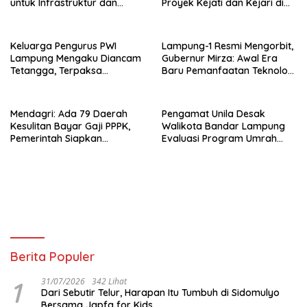
untuk Infrastruktur dan
Proyek Kejati dan Kejari di
Hilirisasi Pertanian
Lampung, Alamat Kantor
Ternyata Rumah Kosong dan
Lahan Kosong, Dinas PKPCK
Keluarga Pengurus PWI
Lampung-1 Resmi Mengorbit,
Disorot
Lampung Mengaku Diancam
Gubernur Mirza: Awal Era
Tetangga, Terpaksa
Baru Pemanfaatan Teknologi
Mengungsi Dini Hari
Antariksa untuk
Pembangunan
Mendagri: Ada 79 Daerah
Pengamat Unila Desak
Kesulitan Bayar Gaji PPPK,
Walikota Bandar Lampung
Pemerintah Siapkan
Evaluasi Program Umrah
Tambahan Dana
Gratis, Transparansi
Anggaran Jadi Sorotan
Berita Populer
1
31/07/2026
342 Lihat
Dari Sebutir Telur, Harapan Itu Tumbuh di Sidomulyo
Bersama Japfa for Kids