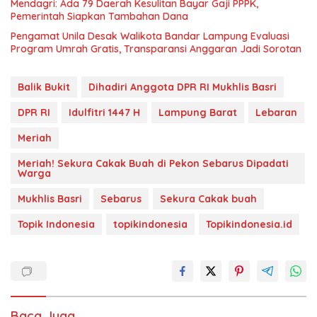
Mendagri: Ada 79 Daerah Kesulitan Bayar Gaji PPPK,
Pemerintah Siapkan Tambahan Dana
Pengamat Unila Desak Walikota Bandar Lampung Evaluasi
Program Umrah Gratis, Transparansi Anggaran Jadi Sorotan
Balik Bukit
Dihadiri Anggota DPR RI Mukhlis Basri
DPR RI
Idulfitri 1447 H
Lampung Barat
Lebaran
Meriah
Meriah! Sekura Cakak Buah di Pekon Sebarus Dipadati
Warga
Mukhlis Basri
Sebarus
Sekura Cakak buah
Topik Indonesia
topikindonesia
Topikindonesia.id
Baca Juga