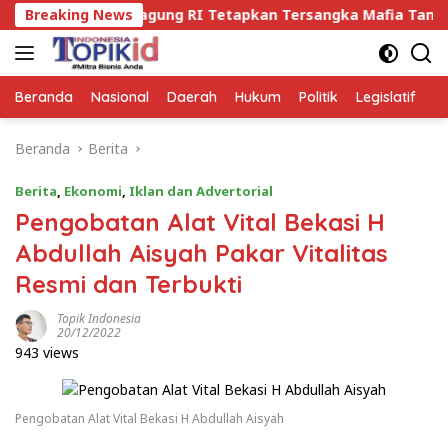
Langsung
ak Kejagung RI Tetapkan Tersangka Mafia Tanah di Way Kan
Breaking News
ke
konten
Beranda
Nasional
Daerah
Hukum
Politik
Legislatif
E
Beranda
Berita
Berita
,
Ekonomi
,
Iklan dan Advertorial
Pengobatan Alat Vital Bekasi H
Abdullah Aisyah Pakar Vitalitas
Resmi dan Terbukti
Topik Indonesia
20/12/2022
943 views
Pengobatan Alat Vital Bekasi H Abdullah Aisyah