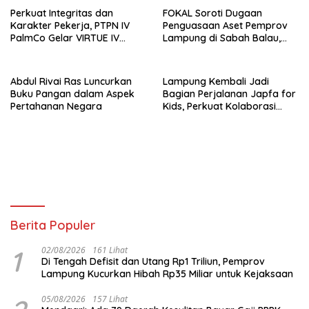
Bersama untuk Akselerasi
Perkuat Integritas dan
FOKAL Soroti Dugaan
Kinerja
Karakter Pekerja, PTPN IV
Penguasaan Aset Pemprov
PalmCo Gelar VIRTUE IV
Lampung di Sabah Balau,
Secara Hibrid untuk Seluruh
Desak Gubernur Bentuk Tim
Regional
Investigasi
Abdul Rivai Ras Luncurkan
Lampung Kembali Jadi
Buku Pangan dalam Aspek
Bagian Perjalanan Japfa for
Pertahanan Negara
Kids, Perkuat Kolaborasi
Siapkan Generasi Sehat
Indonesia
Berita Populer
1
02/08/2026
161 Lihat
Di Tengah Defisit dan Utang Rp1 Triliun, Pemprov
Lampung Kucurkan Hibah Rp35 Miliar untuk Kejaksaan
05/08/2026
157 Lihat