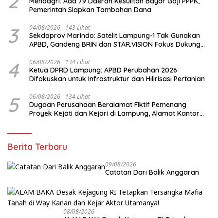
2
Mendagri: Ada 79 Daerah Kesulitan Bayar Gaji PPPK,
Pemerintah Siapkan Tambahan Dana
3
04/08/2026
143 Lihat
Sekdaprov Marindo: Satelit Lampung-1 Tak Gunakan
APBD, Gandeng BRIN dan STAR.VISION Fokus Dukung
Pembangunan Berbasis Data
4
06/08/2026
134 Lihat
Ketua DPRD Lampung: APBD Perubahan 2026
Difokuskan untuk Infrastruktur dan Hilirisasi Pertanian
5
06/08/2026
134 Lihat
Dugaan Perusahaan Beralamat Fiktif Pemenang
Proyek Kejati dan Kejari di Lampung, Alamat Kantor
Ternyata Rumah Kosong dan Lahan Kosong, Dinas
PKPCK Disorot
Berita Terbaru
09/08/2026
Catatan Dari Balik Anggaran
08/08/2026