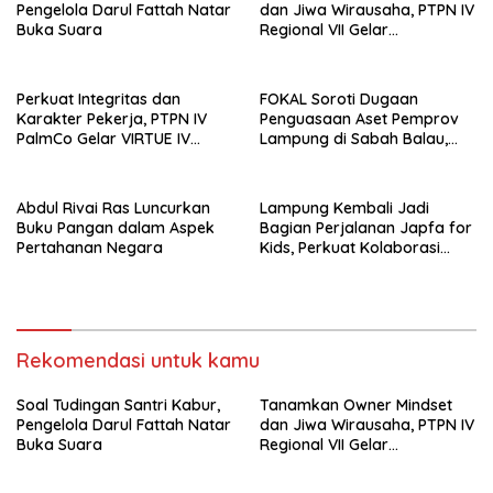
Pengelola Darul Fattah Natar
dan Jiwa Wirausaha, PTPN IV
Buka Suara
Regional VII Gelar
“BRONDOLAN & Culture
Booster” Lewat Olahraga
Bersama untuk Akselerasi
Perkuat Integritas dan
FOKAL Soroti Dugaan
Kinerja
Karakter Pekerja, PTPN IV
Penguasaan Aset Pemprov
PalmCo Gelar VIRTUE IV
Lampung di Sabah Balau,
Secara Hibrid untuk Seluruh
Desak Gubernur Bentuk Tim
Regional
Investigasi
Abdul Rivai Ras Luncurkan
Lampung Kembali Jadi
Buku Pangan dalam Aspek
Bagian Perjalanan Japfa for
Pertahanan Negara
Kids, Perkuat Kolaborasi
Siapkan Generasi Sehat
Indonesia
Rekomendasi untuk kamu
Soal Tudingan Santri Kabur,
Tanamkan Owner Mindset
Pengelola Darul Fattah Natar
dan Jiwa Wirausaha, PTPN IV
Buka Suara
Regional VII Gelar
“BRONDOLAN & Culture
Booster” Lewat Olahraga