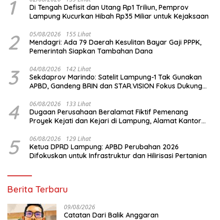
1
Di Tengah Defisit dan Utang Rp1 Triliun, Pemprov
Lampung Kucurkan Hibah Rp35 Miliar untuk Kejaksaan
2
05/08/2026
155 Lihat
Mendagri: Ada 79 Daerah Kesulitan Bayar Gaji PPPK,
Pemerintah Siapkan Tambahan Dana
3
04/08/2026
142 Lihat
Sekdaprov Marindo: Satelit Lampung-1 Tak Gunakan
APBD, Gandeng BRIN dan STAR.VISION Fokus Dukung
Pembangunan Berbasis Data
4
06/08/2026
133 Lihat
Dugaan Perusahaan Beralamat Fiktif Pemenang
Proyek Kejati dan Kejari di Lampung, Alamat Kantor
Ternyata Rumah Kosong dan Lahan Kosong, Dinas
PKPCK Disorot
5
06/08/2026
129 Lihat
Ketua DPRD Lampung: APBD Perubahan 2026
Difokuskan untuk Infrastruktur dan Hilirisasi Pertanian
Berita Terbaru
09/08/2026
Catatan Dari Balik Anggaran