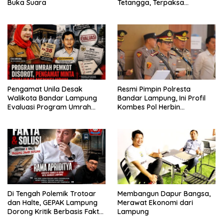
Buka Suara
Tetangga, Terpaksa
Mengungsi Dini Hari
Pengamat Unila Desak
Resmi Pimpin Polresta
Walikota Bandar Lampung
Bandar Lampung, Ini Profil
Evaluasi Program Umrah
Kombes Pol Herbin
Gratis, Transparansi
Garbawiyata J. Sianipar
Anggaran Jadi Sorotan
Di Tengah Polemik Trotoar
Membangun Dapur Bangsa,
dan Halte, GEPAK Lampung
Merawat Ekonomi dari
Dorong Kritik Berbasis Fakta
Lampung
dan Solusi