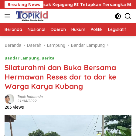
Langsung
KA Desak Kejagung RI Tetapkan Tersangka Mafia Tanah di W
Breaking News
ke
konten
Beranda
Nasional
Daerah
Hukum
Politik
Legislatif
E
Beranda
Daerah
Lampung
Bandar Lampung
Bandar Lampung
,
Berita
Silaturahmi dan Buka Bersama
Hermawan Reses dor to dor ke
Warga Karya Kubang
Topik Indonesia
21/04/2022
265 views