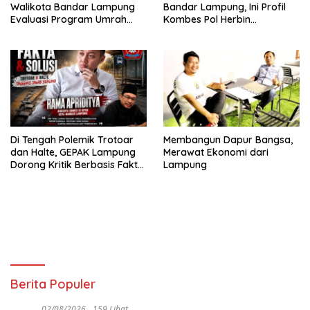
Walikota Bandar Lampung
Bandar Lampung, Ini Profil
Evaluasi Program Umrah
Kombes Pol Herbin
Gratis, Transparansi
Garbawiyata J. Sianipar
Anggaran Jadi Sorotan
Di Tengah Polemik Trotoar
Membangun Dapur Bangsa,
dan Halte, GEPAK Lampung
Merawat Ekonomi dari
Dorong Kritik Berbasis Fakta
Lampung
dan Solusi
Berita Populer
02/08/2026
159 Lihat