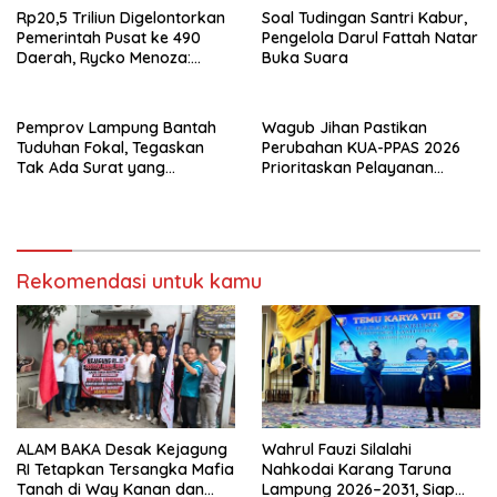
Rp20,5 Triliun Digelontorkan
Soal Tudingan Santri Kabur,
Pemerintah Pusat ke 490
Pengelola Darul Fattah Natar
Daerah, Rycko Menoza:
Buka Suara
Hampir 99 Persen
Kabupaten/Kota, Termasuk
Lampung
Pemprov Lampung Bantah
Wagub Jihan Pastikan
Tuduhan Fokal, Tegaskan
Perubahan KUA-PPAS 2026
Tak Ada Surat yang
Prioritaskan Pelayanan
Bertentangan Soal Status
Publik
Lahan
Rekomendasi untuk kamu
ALAM BAKA Desak Kejagung
Wahrul Fauzi Silalahi
RI Tetapkan Tersangka Mafia
Nahkodai Karang Taruna
Tanah di Way Kanan dan
Lampung 2026–2031, Siap