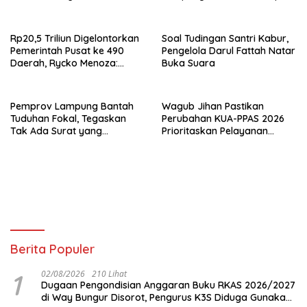
Kejar Aktor Utamanya!
Turun ke Desa
Rp20,5 Triliun Digelontorkan
Soal Tudingan Santri Kabur,
Pemerintah Pusat ke 490
Pengelola Darul Fattah Natar
Daerah, Rycko Menoza:
Buka Suara
Hampir 99 Persen
Kabupaten/Kota, Termasuk
Lampung
Pemprov Lampung Bantah
Wagub Jihan Pastikan
Tuduhan Fokal, Tegaskan
Perubahan KUA-PPAS 2026
Tak Ada Surat yang
Prioritaskan Pelayanan
Bertentangan Soal Status
Publik
Lahan
Berita Populer
1
02/08/2026
210 Lihat
Dugaan Pengondisian Anggaran Buku RKAS 2026/2027
di Way Bungur Disorot, Pengurus K3S Diduga Gunakan