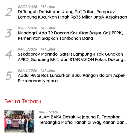
Keuntungan untuk Rekreasi
2
02/08/2026
157 Lihat
Di Tengah Defisit dan Utang Rp1 Triliun, Pemprov
Lampung Kucurkan Hibah Rp35 Miliar untuk Kejaksaan
3
05/08/2026
149 Lihat
Mendagri: Ada 79 Daerah Kesulitan Bayar Gaji PPPK,
Pemerintah Siapkan Tambahan Dana
4
04/08/2026
141 Lihat
Sekdaprov Marindo: Satelit Lampung-1 Tak Gunakan
APBD, Gandeng BRIN dan STAR.VISION Fokus Dukung
Pembangunan Berbasis Data
5
02/08/2026
131 Lihat
Abdul Rivai Ras Luncurkan Buku Pangan dalam Aspek
Pertahanan Negara
Berita Terbaru
08/08/2026
ALAM BAKA Desak Kejagung RI Tetapkan
Tersangka Mafia Tanah di Way Kanan dan
Kejar Aktor Utamanya!