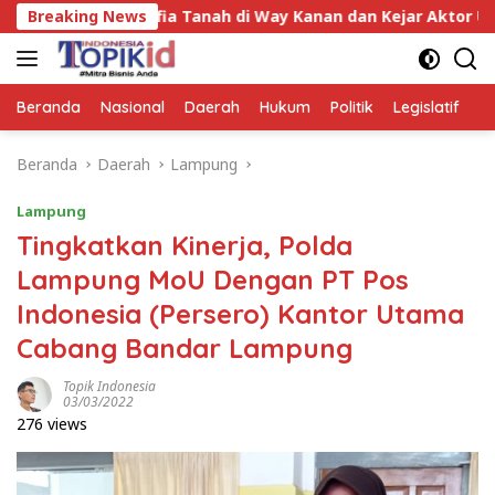
Langsung
angka Mafia Tanah di Way Kanan dan Kejar Aktor Utamanya!
Breaking News
ke
konten
Beranda
Nasional
Daerah
Hukum
Politik
Legislatif
E
Beranda
Daerah
Lampung
Lampung
Tingkatkan Kinerja, Polda
Lampung MoU Dengan PT Pos
Indonesia (Persero) Kantor Utama
Cabang Bandar Lampung
Topik Indonesia
03/03/2022
276 views