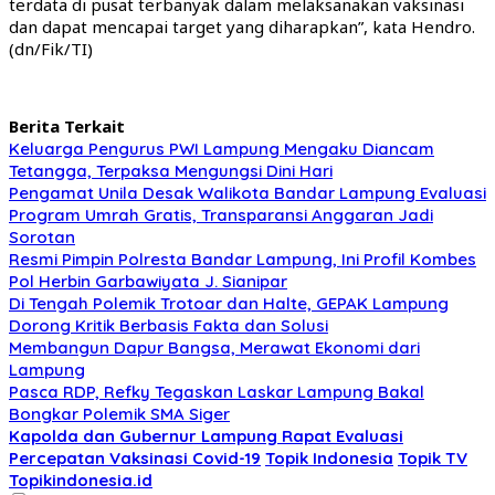
terdata di pusat terbanyak dalam melaksanakan vaksinasi
dan dapat mencapai target yang diharapkan”, kata Hendro.
(dn/Fik/TI)
Berita Terkait
Keluarga Pengurus PWI Lampung Mengaku Diancam
Tetangga, Terpaksa Mengungsi Dini Hari
Pengamat Unila Desak Walikota Bandar Lampung Evaluasi
Program Umrah Gratis, Transparansi Anggaran Jadi
Sorotan
Resmi Pimpin Polresta Bandar Lampung, Ini Profil Kombes
Pol Herbin Garbawiyata J. Sianipar
Di Tengah Polemik Trotoar dan Halte, GEPAK Lampung
Dorong Kritik Berbasis Fakta dan Solusi
Membangun Dapur Bangsa, Merawat Ekonomi dari
Lampung
Pasca RDP, Refky Tegaskan Laskar Lampung Bakal
Bongkar Polemik SMA Siger
Kapolda dan Gubernur Lampung Rapat Evaluasi
Percepatan Vaksinasi Covid-19
Topik Indonesia
Topik TV
Topikindonesia.id