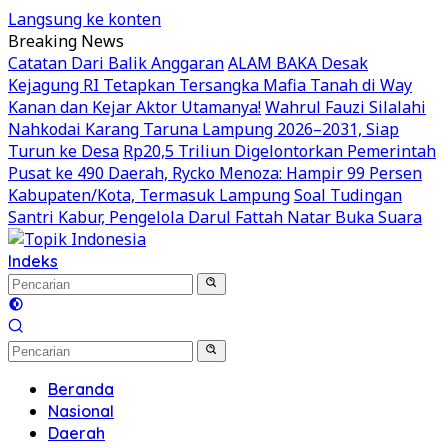
Langsung ke konten
Breaking News
Catatan Dari Balik Anggaran
ALAM BAKA Desak
Kejagung RI Tetapkan Tersangka Mafia Tanah di Way
Kanan dan Kejar Aktor Utamanya!
Wahrul Fauzi Silalahi
Nahkodai Karang Taruna Lampung 2026–2031, Siap
Turun ke Desa
Rp20,5 Triliun Digelontorkan Pemerintah
Pusat ke 490 Daerah, Rycko Menoza: Hampir 99 Persen
Kabupaten/Kota, Termasuk Lampung
Soal Tudingan
Santri Kabur, Pengelola Darul Fattah Natar Buka Suara
Indeks
Beranda
Nasional
Daerah