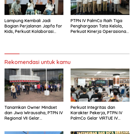
Lampung Kembali Jadi
PTPN IV PalmCo Raih Tiga
Bagian Perjalanan Japfa for
Penghargaan Tata Kelola,
Kids, Perkuat Kolaborasi
Perkuat Kinerja Operasional
Siapkan Generasi Sehat
dan Efisiensi
Indonesia
Rekomendasi untuk kamu
Tanamkan Owner Mindset
Perkuat Integritas dan
dan Jiwa Wirausaha, PTPN IV
Karakter Pekerja, PTPN IV
Regional VII Gelar
PalmCo Gelar VIRTUE IV
“BRONDOLAN & Culture
Secara Hibrid untuk Seluruh
Booster” Lewat Olahraga
Regional