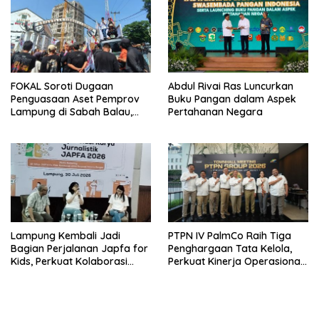
Bersama untuk Akselerasi
Kinerja
FOKAL Soroti Dugaan
Abdul Rivai Ras Luncurkan
Penguasaan Aset Pemprov
Buku Pangan dalam Aspek
Lampung di Sabah Balau,
Pertahanan Negara
Desak Gubernur Bentuk Tim
Investigasi
Lampung Kembali Jadi
PTPN IV PalmCo Raih Tiga
Bagian Perjalanan Japfa for
Penghargaan Tata Kelola,
Kids, Perkuat Kolaborasi
Perkuat Kinerja Operasional
Siapkan Generasi Sehat
dan Efisiensi
Indonesia