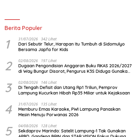
Berita Populer
1
31/07/2026
342 Lihat
Dari Sebutir Telur, Harapan Itu Tumbuh di Sidomulyo
Bersama Japfa for Kids
2
02/08/2026
197 Lihat
Dugaan Pengondisian Anggaran Buku RKAS 2026/2027
di Way Bungur Disorot, Pengurus K3S Diduga Gunakan
Keuntungan untuk Rekreasi
3
02/08/2026
146 Lihat
Di Tengah Defisit dan Utang Rp1 Triliun, Pemprov
Lampung Kucurkan Hibah Rp35 Miliar untuk Kejaksaan
4
31/07/2026
135 Lihat
Memburu Emas Karaoke, PWI Lampung Panaskan
Mesin Menuju Porwanas 2026
5
04/08/2026
128 Lihat
Sekdaprov Marindo: Satelit Lampung-1 Tak Gunakan
APBD, Gandeng BRIN dan STAR.VISION Fokus Dukung