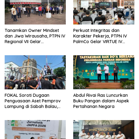
Tanamkan Owner Mindset
Perkuat Integritas dan
dan Jiwa Wirausaha, PTPN IV
Karakter Pekerja, PTPN IV
Regional VII Gelar
PalmCo Gelar VIRTUE IV
“BRONDOLAN & Culture
Secara Hibrid untuk Seluruh
Booster” Lewat Olahraga
Regional
Bersama untuk Akselerasi
Kinerja
FOKAL Soroti Dugaan
Abdul Rivai Ras Luncurkan
Penguasaan Aset Pemprov
Buku Pangan dalam Aspek
Lampung di Sabah Balau,
Pertahanan Negara
Desak Gubernur Bentuk Tim
Investigasi