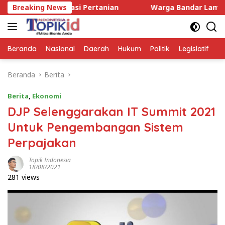
Langsung
sasi Pertanian
Breaking News
Warga Bandar Lampung Diancam Dibunu
ke
konten
Beranda
Nasional
Daerah
Hukum
Politik
Legislatif
E
Beranda
Berita
Berita
,
Ekonomi
DJP Selenggarakan IT Summit 2021
Untuk Pengembangan Sistem
Perpajakan
Topik Indonesia
18/08/2021
281 views