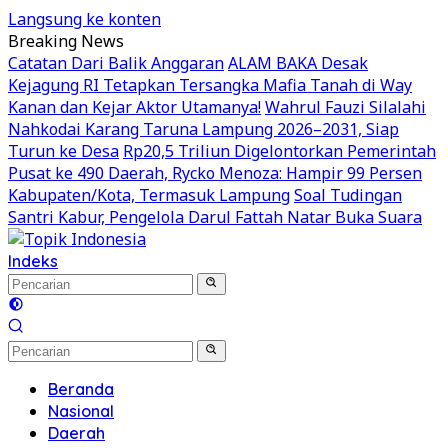
Langsung ke konten
Breaking News
Catatan Dari Balik Anggaran
ALAM BAKA Desak
Kejagung RI Tetapkan Tersangka Mafia Tanah di Way
Kanan dan Kejar Aktor Utamanya!
Wahrul Fauzi Silalahi
Nahkodai Karang Taruna Lampung 2026–2031, Siap
Turun ke Desa
Rp20,5 Triliun Digelontorkan Pemerintah
Pusat ke 490 Daerah, Rycko Menoza: Hampir 99 Persen
Kabupaten/Kota, Termasuk Lampung
Soal Tudingan
Santri Kabur, Pengelola Darul Fattah Natar Buka Suara
Indeks
Beranda
Nasional
Daerah