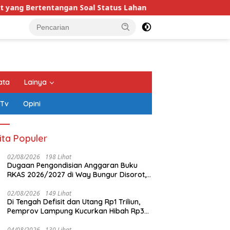
entangan Soal Status Lahan
Wagub Jihan Pastikan Pe
ata
Lainya
 Tv
Opini
ita Populer
02/08/2026
198 Lihat
Dugaan Pengondisian Anggaran Buku
RKAS 2026/2027 di Way Bungur Disorot,
Pengurus K3S Diduga Gunakan
Keuntungan untuk Rekreasi
02/08/2026
149 Lihat
Di Tengah Defisit dan Utang Rp1 Triliun,
Pemprov Lampung Kucurkan Hibah Rp35
Miliar untuk Kejaksaan
04/08/2026
130 Lihat