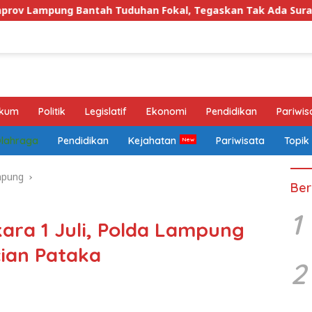
g Bantah Tuduhan Fokal, Tegaskan Tak Ada Surat yang Bert
kum
Politik
Legislatif
Ekonomi
Pendidikan
Pariwis
Olahraga
Pendidikan
Kejahatan
Pariwisata
Topik
mpung
Ber
1
ara 1 Juli, Polda Lampung
ian Pataka
2