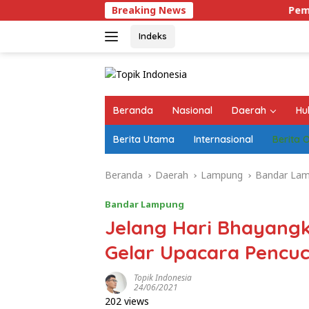
Langsung
Breaking News
Pemprov Lampun
ke
konten
Indeks
Beranda
Nasional
Daerah
Hu
Berita Utama
Internasional
Berita 
Beranda
Daerah
Lampung
Bandar La
Bandar Lampung
Jelang Hari Bhayangk
Gelar Upacara Pencuc
Topik Indonesia
24/06/2021
202 views