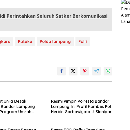
idi Perintahkan Seluruh Satker Berkomunikasi
gkara
Pataka
Polda lampung
Polri
t Unila Desak
Resmi Pimpin Polresta Bandar
a Bandar Lampung
Lampung, Ini Profil Kombes Pol
i Program Umrah
Herbin Garbawiyata J. Sianipar
Transparansi Anggaran
otan