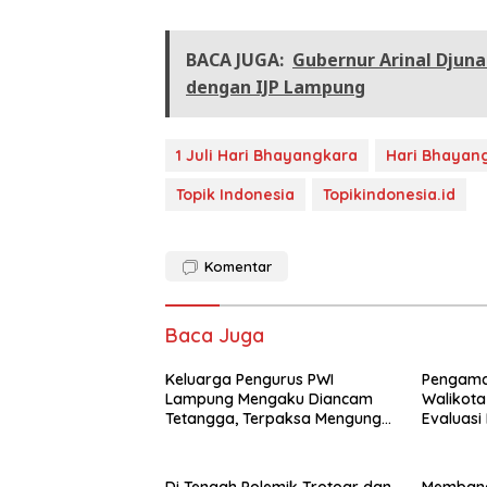
BACA JUGA:
Gubernur Arinal Djuna
dengan IJP Lampung
1 Juli Hari Bhayangkara
Hari Bhayan
Topik Indonesia
Topikindonesia.id
Komentar
Baca Juga
Keluarga Pengurus PWI
Pengama
Lampung Mengaku Diancam
Walikot
Tetangga, Terpaksa Mengungsi
Evaluas
Dini Hari
Gratis, 
Jadi Sor