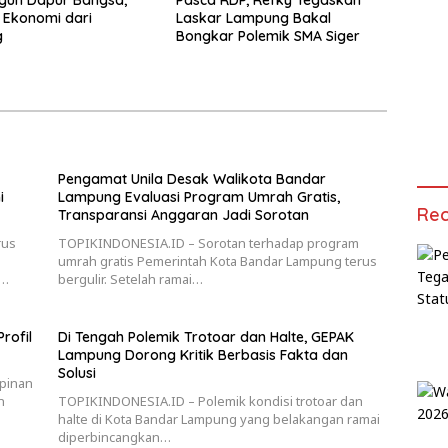
un Dapur Bangsa,
Pasca RDP, Refky Tegaskan
 Ekonomi dari
Laskar Lampung Bakal
g
Bongkar Polemik SMA Siger
Pengamat Unila Desak Walikota Bandar
i
Lampung Evaluasi Program Umrah Gratis,
Rec
Transparansi Anggaran Jadi Sorotan
rus
TOPIKINDONESIA.ID – Sorotan terhadap program
umrah gratis Pemerintah Kota Bandar Lampung terus
h…
bergulir. Setelah ramai…
rofil
Di Tengah Polemik Trotoar dan Halte, GEPAK
Lampung Dorong Kritik Berbasis Fakta dan
Solusi
pinan
n
TOPIKINDONESIA.ID – Polemik kondisi trotoar dan
halte di Kota Bandar Lampung yang belakangan ramai
diperbincangkan…