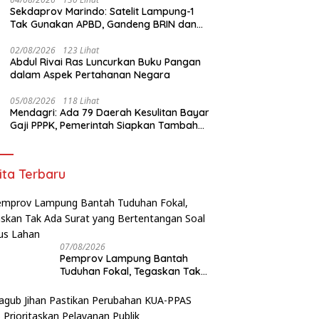
Sekdaprov Marindo: Satelit Lampung-1
Tak Gunakan APBD, Gandeng BRIN dan
STAR.VISION Fokus Dukung Pembangunan
Berbasis Data
02/08/2026
123 Lihat
Abdul Rivai Ras Luncurkan Buku Pangan
dalam Aspek Pertahanan Negara
05/08/2026
118 Lihat
Mendagri: Ada 79 Daerah Kesulitan Bayar
Gaji PPPK, Pemerintah Siapkan Tambahan
Dana
ita Terbaru
07/08/2026
Pemprov Lampung Bantah
Tuduhan Fokal, Tegaskan Tak
Ada Surat yang Bertentangan
Soal Status Lahan