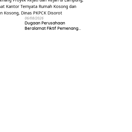
06/08/2026
Dugaan Perusahaan
Beralamat Fiktif Pemenang
Proyek Kejati dan Kejari di
Lampung, Alamat Kantor
Ternyata Rumah Kosong dan
Lahan Kosong, Dinas PKPCK
Disorot