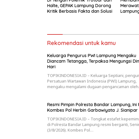
Di Tengah Polemik Trotoar dan
Membang
Halte, GEPAK Lampung Dorong
Merawat
Kritik Berbasis Fakta dan Solusi
Lampun
Rekomendasi untuk kamu
Keluarga Pengurus PWI Lampung Mengaku
Diancam Tetangga, Terpaksa Mengungsi Din
Hari
TOPIKINDONESIA.ID – Keluarga Septiani, pengu
Persatuan Wartawan Indonesia (PWI) Lampung,
mengaku mengalami dugaan pengancaman ole
Resmi Pimpin Polresta Bandar Lampung, Ini P
Kombes Pol Herbin Garbawiyata J. Sianipar
TOPIKINDONESIA.ID – Tongkat estafet kepemim
di Polresta Bandar Lampung resmi berganti, Seni
(3/8/2026). Kombes Pol…